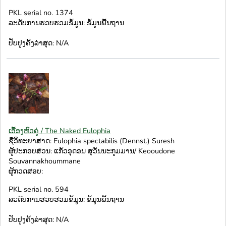
PKL serial no. 1374
ລະດັບການຮວບຮວມຂໍ້ມູນ: ຂໍ້ມູນພື້ນຖານ
ປັບປູງຄັ້ງລ່າສຸດ: N/A
ເອື້ອງຫົວຄູ່ / The Naked Eulophia
ຊື່ວິທະຍາສາດ: Eulophia spectabilis (Dennst.) Suresh
ຜູ້ປະກອບສ່ວນ: ແກ້ວອຸດອນ ສຸວັນນະກູມມານ/ Keooudone
Souvannakhoummane
ຜູ້ກວດສອບ:
PKL serial no. 594
ລະດັບການຮວບຮວມຂໍ້ມູນ: ຂໍ້ມູນພື້ນຖານ
ປັບປູງຄັ້ງລ່າສຸດ: N/A