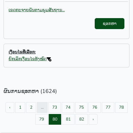
ເຂດກະຈາຍພັນຕາມພູມສັນຖານ...
ຊອກຫາ
ເງື່ອນໄຂທີ່ເລືອກ:
ຍົກເລິກເງື່ອນໄຂທັງໝົດ
ຜົນການຊອກຫາ (1624)
‹
1
2
...
73
74
75
76
77
78
79
80
81
82
›