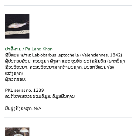
ປາຄີລາມ / Pa Lang Khon
ຊື່ວິທະຍາສາດ: Labiobarbus leptocheila (Valenciennes, 1842)
ຜູ້ປະກອບສ່ວນ: ກອນອຸມາ ພົງສາ ແລະ ບຸນທົບ ພະໄຊສົມບັດ (ພາກວິຊາ
ຊີວະວິທະຍາ, ຄະນະວິທະຍາສາດທຳມະຊາດ, ມະຫາວິທະຍາໄລ
ແຫ່ງຊາດ)
ຜູ້ກວດສອບ:
PKL serial no. 1239
ລະດັບການຮວບຮວມຂໍ້ມູນ: ຂໍ້ມູນພື້ນຖານ
ປັບປູງຄັ້ງລ່າສຸດ: N/A