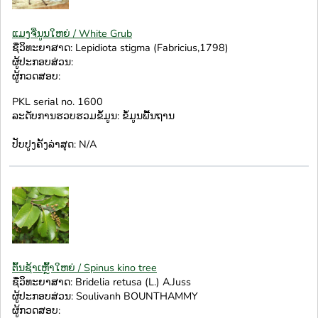
ແມງຈີ່ນູນໃຫຍ່ / White Grub
ຊື່ວິທະຍາສາດ: Lepidiota stigma (Fabricius,1798)
ຜູ້ປະກອບສ່ວນ:
ຜູ້ກວດສອບ:
PKL serial no. 1600
ລະດັບການຮວບຮວມຂໍ້ມູນ: ຂໍ້ມູນພື້ນຖານ
ປັບປູງຄັ້ງລ່າສຸດ: N/A
ຕົ້ນຊ້າເຫຼົ້າໃຫຍ່ / Spinus kino tree
ຊື່ວິທະຍາສາດ: Bridelia retusa (L.) A.Juss
ຜູ້ປະກອບສ່ວນ: Soulivanh BOUNTHAMMY
ຜູ້ກວດສອບ: