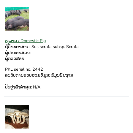
ໝູລາດ / Domestic Pig
ຊື່ວິທະຍາສາດ: Sus scrofa subsp. Scrofa
ຜູ້ປະກອບສ່ວນ:
ຜູ້ກວດສອບ:
PKL serial no. 2442
ລະດັບການຮວບຮວມຂໍ້ມູນ: ຂໍ້ມູນພື້ນຖານ
ປັບປູງຄັ້ງລ່າສຸດ: N/A