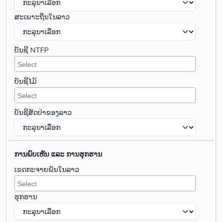
ສະເພາະຖິ່ນໃນລາວ
ບັນຊີ NTFP
ບັນຊີໄມ້
ບັນຊີສັດປ່າຂອງລາວ
ການພົບເຫັນ ແລະ ການຮຸກຮານ
ເຂດກະຈາຍພັນໃນລາວ
ຮຸກຮານ