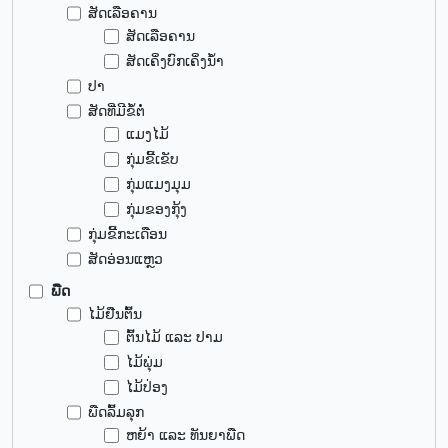
ສັດເລືອຄານ
ສັດເລືອຄານ
ສັດເຄິ່ງບົກເຄິ່ງນ້ຳ
ປາ
ສັດທີ່ມີຂໍ້ຕໍ່
ແມງໄມ້
ກຸ່ມຂີ້ເຂັບ
ກຸ່ມແມງມຸມ
ກຸ່ມຂອງກຸ້ງ
ກຸ່ມຂີ້ກະເດືອນ
ສັດອ່ອນແຫຼວ
ພືດ
ໄມ້ຢືນຕົ້ນ
ຕົ້ນໄມ້ ແລະ ປາມ
ໄມ້ພຸ່ມ
ໄມ້ປ່ອງ
ພືດລົ້ມລຸກ
ຫຍ້າ ແລະ ທັນຍາພືດ