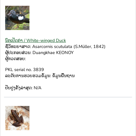
ນົກເປັດກ່າ / White-winged Duck
ຊື່ວິທະຍາສາດ: Asarcornis scutulata (S.Müller, 1842)
ຜູ້ປະກອບສ່ວນ: Duangkhae KEONOY
ຜູ້ກວດສອບ:
PKL serial no. 3839
ລະດັບການຮວບຮວມຂໍ້ມູນ: ຂໍ້ມູນພື້ນຖານ
ປັບປູງຄັ້ງລ່າສຸດ: N/A