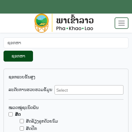
ຊອກຫາ
ຊອກແບບຂັ້ນສູງ
ລະດັບການຮວບຮວມຂໍ້ມູນ
ໝວດໝູ່ຊະນິດພັນ
ສັດ
ສັດລ້ຽງລູກດ້ວຍນົມ
ສັດປີກ