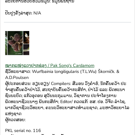
ລະດັບການຮວບຮວມຂໍ້ມູນ: ຂໍ້ມູນພື້ນຖານ
ປັບປູງຄັ້ງລ່າສຸດ: N/A
ໝາກແໜ່ງແດງປາກຊ່ອງ / Pak Song's Cardamom
ຊື່ວິທະຍາສາດ: Wurfbainia longiligularis (T.L.Wu) Škorničk. &
A.D.Poulsen
ຜູ້ປະກອບສ່ວນ: ຮຽບຮຽງ/ Compilers: ສີມອນ ວົງຄໍາຮໍ່, ນັກຄົ້ນຄວ້າ ປະ
ຈໍາສູນຄົ້ນຄວ້າປ່າໄມ້, ສະຖາບັນຄົ້ນຄວ້າກະສິກໍາ, ປ່າໄມ້ ແລະ ພັດທະນາ
ຊົນນະບົດ; ແກ້ວອຸດອນ ສຸວັນນະກຸມມານ, ວິຊາການ ປະຈໍາໂຄງການ
ພັດທະນາຊີວະນາໆ ພັນກະສິກໍາ; Editor/ ກວດແກ້: ຮສ. ປອ. ວິຈີດ ລຳໄຊ,
ພາກວິຊາຊີວະວິທະຍາ, ຄະນະວິທະຍາສາດທຳມະຊາດ, ມະຫາວິທະຍາໄລ
ແຫ່ງຊາດ
ຜູ້ກວດສອບ:
PKL serial no. 116