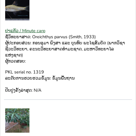
ປາແກ້ວ / Minute carp
ຊື່ວິທະຍາສາດ: Oreichthys parvus (Smith, 1933)
ຜູ້ປະກອບສ່ວນ: ກອນອຸມາ ພົງສາ ແລະ ບຸນທົບ ພະໄຊສົມບັດ (ພາກວິຊາ
ຊີວະວິທະຍາ, ຄະນະວິທະຍາສາດທຳມະຊາດ, ມະຫາວິທະຍາໄລ
ແຫ່ງຊາດ)
ຜູ້ກວດສອບ:
PKL serial no. 1319
ລະດັບການຮວບຮວມຂໍ້ມູນ: ຂໍ້ມູນພື້ນຖານ
ປັບປູງຄັ້ງລ່າສຸດ: N/A