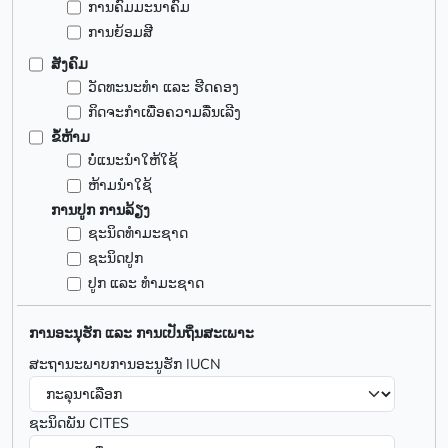
ການຄົມມະນາຄົມ
ການຍ້ອມສີ
ສັງຄົມ
ວັດທະນະທຳ ແລະ ຮີດຄອງ
ກິດຈະກໍາເພື່ອຄວາມລື່ນເລີງ
ຂໍ້ຫ້າມ
ບໍ່ແນະນຳໃຫ້ໃຊ້
ຫ້າມນຳໃຊ້
ການປູກ ການລ້ຽງ
ຊະນິດທຳມະຊາດ
ຊະນິດປູກ
ປູກ ແລະ ທຳມະຊາດ
ການອະນຸຮັກ ແລະ ການເປັນຖິ່ນສະເພາະ
ສະຖານະພາບການອະນູຮັກ IUCN
ຊະນິດພັນ CITES