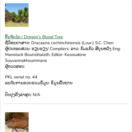
ຕົ້ນຈັນໄດ / Dragon’s Blood Tree
ຊື່ວິທະຍາສາດ: Dracaena cochinchinensis (Lour.) S.C. Chen
ຜູ້ປະກອບສ່ວນ: ຮຽບຮຽງ/ Compilers: ລາວ: ກົມແກ້ວ ສີບຸນຫວັງ Eng:
Manoluck Bounsihalath; Editor: Keooudone
Souvannakhoummane
ຜູ້ກວດສອບ:
PKL serial no. 44
ລະດັບການຮວບຮວມຂໍ້ມູນ: ຂໍ້ມູນພື້ນຖານ
ປັບປູງຄັ້ງລ່າສຸດ: N/A