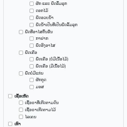
ຜັກ ແລະ ພືດລົ້ມລຸກ
ດອກໄມ້
ພືດອວບນ້ຳ
ພືດນ້ຳເປັນທີ່ເປັນພືດລົ້ມລຸກ
ພືດທີ່ອາໄສຕົ້ນອື່ນ
ກາຟາກ
ພືດອີງອາໄສ
ພືດເຄືອ
ພືດເຄືອ (ບໍ່ມີເນື້ອໄມ້)
ພືດເຄືອ (ມີເນື້ອໄມ້)
ພືດບໍ່ມີແກ່ນ
ຜັກກູດ
ມອສ
ເຊື້ອເຫັດ
ເຊື້ອຣາທີ່ເກີດຕາມດິນ
ເຊື້ອຣາເກີດຕາມໄມ້
ໄລເຄນ
ເທົາ