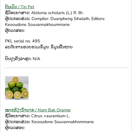
ຕີນເປັດ / Tin Pet
ຊື່ວິທະຍາສາດ: Alstonia scholaris (L.) R. Br.
ຜູ້ປະກອບສ່ວນ: Compiler: Duanpheng Sihalath, Editors:
Keooudone Souvannakhoummane
ຜູ້ກວດສອບ:
PKL serial no. 495
ລະດັບການຮວບຮວມຂໍ້ມູນ: ຂໍ້ມູນພື້ນຖານ
ປັບປູງຄັ້ງລ່າສຸດ: N/A
ໝາກກ້ຽງນ້ຳບາກ / Nam Bak Orange
ຊື່ວິທະຍາສາດ: Citrus ×aurantium L.
ຜູ້ປະກອບສ່ວນ: Keooudone Souvannakhommane
ຜູ້ກວດສອບ: