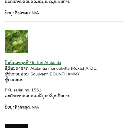
ລະດັບການຮວບຮວມຂໍ້ມູນ: ຂໍ້ມູນພື້ນຖານ
ປັບປູງຄັ້ງລ່າສຸດ: N/A
ຕົ້ນນົມລາຊະສີ / Indian Atalantia
ຊື່ວິທະຍາສາດ: Atalantia monophylla (Roxb.) A. DC.
ຜູ້ປະກອບສ່ວນ: Soulivanh BOUNTHAMMY
ຜູ້ກວດສອບ:
PKL serial no. 1551
ລະດັບການຮວບຮວມຂໍ້ມູນ: ຂໍ້ມູນພື້ນຖານ
ປັບປູງຄັ້ງລ່າສຸດ: N/A