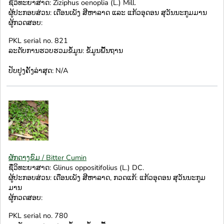
ຊື່ວິທະຍາສາດ: Ziziphus oenoplia (L.) Mill.
ຜູ້ປະກອບສ່ວນ: ເດືອນເພັງ ສີຫາລາດ ແລະ ແກ້ວອຸດອນ ສຸວັນນະກູມມານ
ຜູ້ກວດສອບ:
PKL serial no. 821
ລະດັບການຮວບຮວມຂໍ້ມູນ: ຂໍ້ມູນພື້ນຖານ
ປັບປູງຄັ້ງລ່າສຸດ: N/A
ຜັກດາງຂົມ / Bitter Cumin
ຊື່ວິທະຍາສາດ: Glinus oppositifolius (L.) DC.
ຜູ້ປະກອບສ່ວນ: ເດືອນເພັງ ສີຫາລາດ, ກວດແກ້: ແກ້ວອຸດອນ ສຸວັນນະກູມ
ມານ
ຜູ້ກວດສອບ:
PKL serial no. 780