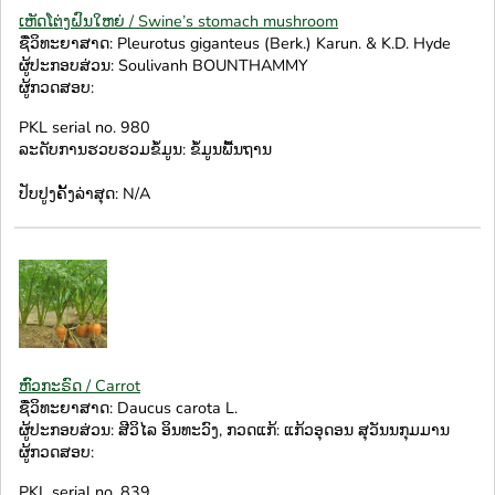
ເຫັດໂຕ່ງຝົນໃຫຍ່ / Swine’s stomach mushroom
ຊື່ວິທະຍາສາດ: Pleurotus giganteus (Berk.) Karun. & K.D. Hyde
ຜູ້ປະກອບສ່ວນ: Soulivanh BOUNTHAMMY
ຜູ້ກວດສອບ:
PKL serial no. 980
ລະດັບການຮວບຮວມຂໍ້ມູນ: ຂໍ້ມູນພື້ນຖານ
ປັບປູງຄັ້ງລ່າສຸດ: N/A
ຫົົວກະຣົດ / Carrot
ຊື່ວິທະຍາສາດ: Daucus carota L.
ຜູ້ປະກອບສ່ວນ: ສີວິໄລ ອິນທະວົງ, ກວດແກ້: ແກ້ວອຸດອນ ສຸວັນນກຸມມານ
ຜູ້ກວດສອບ:
PKL serial no. 839