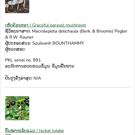
ເຫັດຄ້ອນກອງ / Graceful parasol mushroom
ຊື່ວິທະຍາສາດ: Macrolepiota dolichaula (Berk. & Broome) Pegler
& R.W. Rayner
ຜູ້ປະກອບສ່ວນ: Soulivanh BOUNTHAMMY
ຜູ້ກວດສອບ:
PKL serial no. 991
ລະດັບການຮວບຮວມຂໍ້ມູນ: ຂໍ້ມູນພື້ນຖານ
ປັບປູງຄັ້ງລ່າສຸດ: N/A
ຕົ້ນໝາກເລັບແມວ / Jackal Jujube