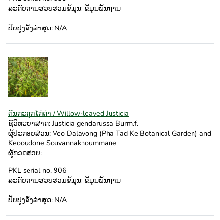
ລະດັບການຮວບຮວມຂໍ້ມູນ: ຂໍ້ມູນພື້ນຖານ
ປັບປູງຄັ້ງລ່າສຸດ: N/A
ຕົ້ນກະດູກໄກ່ດຳ / Willow-leaved Justicia
ຊື່ວິທະຍາສາດ: Justicia gendarussa Burm.f.
ຜູ້ປະກອບສ່ວນ: Veo Dalavong (Pha Tad Ke Botanical Garden) and
Keooudone Souvannakhoummane
ຜູ້ກວດສອບ:
PKL serial no. 906
ລະດັບການຮວບຮວມຂໍ້ມູນ: ຂໍ້ມູນພື້ນຖານ
ປັບປູງຄັ້ງລ່າສຸດ: N/A