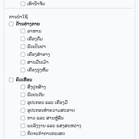
ເທົານ້ຳຈືດ
ການນຳໃຊ້
ດ້ານຮ່າງກາຍ
ອາຫານ
ເຄື່ອງດື່ມ
ພືດເປັນຢາ
ເຄື່ອງສຳອາງ
ສານມື່ນເມົາ
ເຄື່ອງນູ່ງຫົ່ມ
ຄົວເຮືອນ
ສິ່ງປູກສ້າງ
ພືດປະດັບ
ອຸປະກອນ ແລະ ເຄື່ອງມື
ອຸປະກອນທຳຄວາມສະອາດ
ກາວ ແລະ ສານຫຼໍ່ລື່ນ
ພະລັງງານ ແລະ ແສງສະຫວ່າງ
ກິດຈະກຳການກະເສດ