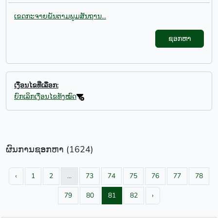
ເຂດກະຈາຍພັນຕາມພູມສັນຖານ...
ຊອກຫາ
ເງື່ອນໄຂທີ່ເລືອກ:
ຍົກເລິກເງື່ອນໄຂທັງໝົດ
ຜົນການຊອກຫາ (1624)
‹
1
2
...
73
74
75
76
77
78
79
80
81
82
›