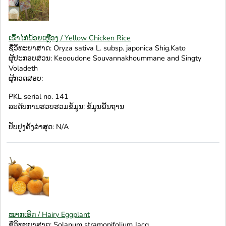
ເຂົ້າໄກ່ນ້ອຍເຫຼືອງ / Yellow Chicken Rice
ຊື່ວິທະຍາສາດ: Oryza sativa L. subsp. japonica Shig.Kato
ຜູ້ປະກອບສ່ວນ: Keooudone Souvannakhoummane and Singty
Voladeth
ຜູ້ກວດສອບ:
PKL serial no. 141
ລະດັບການຮວບຮວມຂໍ້ມູນ: ຂໍ້ມູນພື້ນຖານ
ປັບປູງຄັ້ງລ່າສຸດ: N/A
ໝາກເອີກ / Hairy Eggplant
ຊື່ວິທະຍາສາດ: Solanum stramonifolium Jacq.