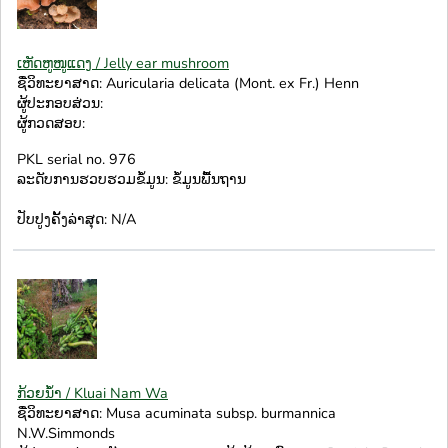
ເຫັດຫູໜູແດງ / Jelly ear mushroom
ຊື່ວິທະຍາສາດ: Auricularia delicata (Mont. ex Fr.) Henn
ຜູ້ປະກອບສ່ວນ:
ຜູ້ກວດສອບ:
PKL serial no. 976
ລະດັບການຮວບຮວມຂໍ້ມູນ: ຂໍ້ມູນພື້ນຖານ
ປັບປູງຄັ້ງລ່າສຸດ: N/A
ກ້ວຍນ້ຳ / Kluai Nam Wa
ຊື່ວິທະຍາສາດ: Musa acuminata subsp. burmannica
N.W.Simmonds