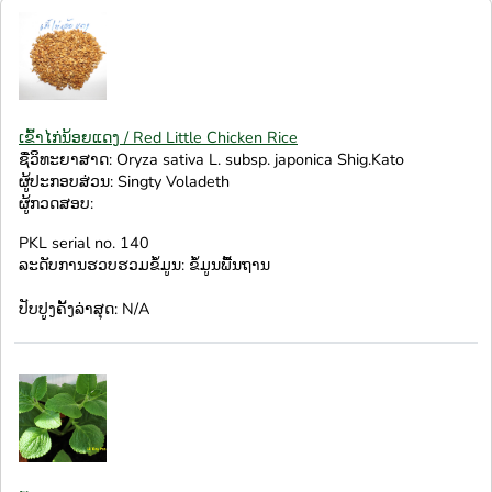
ເຂົ້າໄກ່ນ້ອຍແດງ / Red Little Chicken Rice
ຊື່ວິທະຍາສາດ: Oryza sativa L. subsp. japonica Shig.Kato
ຜູ້ປະກອບສ່ວນ: Singty Voladeth
ຜູ້ກວດສອບ:
PKL serial no. 140
ລະດັບການຮວບຮວມຂໍ້ມູນ: ຂໍ້ມູນພື້ນຖານ
ປັບປູງຄັ້ງລ່າສຸດ: N/A