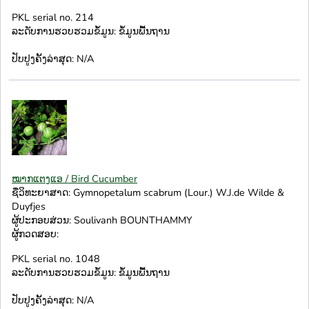
PKL serial no. 214
ລະດັບການຮວບຮວມຂໍ້ມູນ: ຂໍ້ມູນພື້ນຖານ
ປັບປູງຄັ້ງລ່າສຸດ: N/A
ໝາກແຕງແອ / Bird Cucumber
ຊື່ວິທະຍາສາດ: Gymnopetalum scabrum (Lour.) W.J.de Wilde &
Duyfjes
ຜູ້ປະກອບສ່ວນ: Soulivanh BOUNTHAMMY
ຜູ້ກວດສອບ:
PKL serial no. 1048
ລະດັບການຮວບຮວມຂໍ້ມູນ: ຂໍ້ມູນພື້ນຖານ
ປັບປູງຄັ້ງລ່າສຸດ: N/A