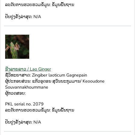
ລະດັບການຮວບຮວມຂໍ້ມູນ: ຂໍ້ມູນພື້ນຖານ
ປັບປູງຄັ້ງລ່າສຸດ: N/A
ຂີງລາຍລາວ / Lao Ginger
ຊື່ວິທະຍາສາດ: Zingiber laoticum Gagnepain
ຜູ້ປະກອບສ່ວນ: ແກ້ວອຸດອນ ສຸວັນນະກູມມານ/ Keooudone
Souvannakhoummane
ຜູ້ກວດສອບ:
PKL serial no. 2079
ລະດັບການຮວບຮວມຂໍ້ມູນ: ຂໍ້ມູນພື້ນຖານ
ປັບປູງຄັ້ງລ່າສຸດ: N/A