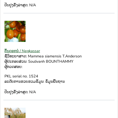
ປັບປູງຄັ້ງລ່າສຸດ: N/A
ຕົ້ນດອກນໍ / Negkassar
ຊື່ວິທະຍາສາດ: Mammea siamensis T.Anderson
ຜູ້ປະກອບສ່ວນ: Soulivanh BOUNTHAMMY
ຜູ້ກວດສອບ:
PKL serial no. 1524
ລະດັບການຮວບຮວມຂໍ້ມູນ: ຂໍ້ມູນພື້ນຖານ
ປັບປູງຄັ້ງລ່າສຸດ: N/A