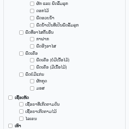
ຜັກ ແລະ ພືດລົ້ມລຸກ
ດອກໄມ້
ພືດອວບນ້ຳ
ພືດນ້ຳເປັນທີ່ເປັນພືດລົ້ມລຸກ
ພືດທີ່ອາໄສຕົ້ນອື່ນ
ກາຟາກ
ພືດອີງອາໄສ
ພືດເຄືອ
ພືດເຄືອ (ບໍ່ມີເນື້ອໄມ້)
ພືດເຄືອ (ມີເນື້ອໄມ້)
ພືດບໍ່ມີແກ່ນ
ຜັກກູດ
ມອສ
ເຊື້ອເຫັດ
ເຊື້ອຣາທີ່ເກີດຕາມດິນ
ເຊື້ອຣາເກີດຕາມໄມ້
ໄລເຄນ
ເທົາ