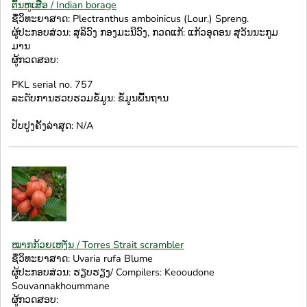
ຕົ້ນຫູເສືອ / Indian borage
ຊື່ວິທະຍາສາດ: Plectranthus amboinicus (Lour.) Spreng.
ຜູ້ປະກອບສ່ວນ: ສຸລິວົງ ກອງມະນີວົງ, ກວດແກ້: ແກ້ວອຸດອນ ສຸວັນນະກູມ
ມານ
ຜູ້ກວດສອບ:
PKL serial no. 757
ລະດັບການຮວບຮວມຂໍ້ມູນ: ຂໍ້ມູນພື້ນຖານ
ປັບປູງຄັ້ງລ່າສຸດ: N/A
ໝາກກ້ວຍເຫງັນ / Torres Strait scrambler
ຊື່ວິທະຍາສາດ: Uvaria rufa Blume
ຜູ້ປະກອບສ່ວນ: ຮຽບຮຽງ/ Compilers: Keooudone
Souvannakhoummane
ຜູ້ກວດສອບ: