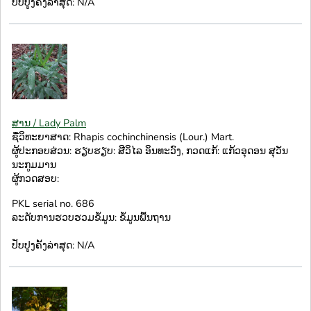
ປັບປູງຄັ້ງລ່າສຸດ: N/A
ສານ / Lady Palm
ຊື່ວິທະຍາສາດ: Rhapis cochinchinensis (Lour.) Mart.
ຜູ້ປະກອບສ່ວນ: ຮຽບຮຽບ: ສີວິໄລ ອິນທະວົງ, ກວດແກ້: ແກ້ວອຸດອນ ສຸວັນ
ນະກູມມານ
ຜູ້ກວດສອບ:
PKL serial no. 686
ລະດັບການຮວບຮວມຂໍ້ມູນ: ຂໍ້ມູນພື້ນຖານ
ປັບປູງຄັ້ງລ່າສຸດ: N/A