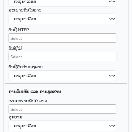
ສະເພາະຖິ່ນໃນລາວ
ບັນຊີ NTFP
ບັນຊີໄມ້
ບັນຊີສັດປ່າຂອງລາວ
ການພົບເຫັນ ແລະ ການຮຸກຮານ
ເຂດກະຈາຍພັນໃນລາວ
ຮຸກຮານ