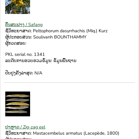
ຕົ້ນສະຟາງ / Safang
ຊື່ວິທະຍາສາດ: Peltophorum dasyrrhachis (Miq.) Kurz
ຜູ້ປະກອບສ່ວນ: Soulivanh BOUNTHAMMY
ຜູ້ກວດສອບ:
PKL serial no. 1341
ລະດັບການຮວບຮວມຂໍ້ມູນ: ຂໍ້ມູນພື້ນຖານ
ປັບປູງຄັ້ງລ່າສຸດ: N/A
ປາຫຼາດ / Zig-zag eel
ຊື່ວິທະຍາສາດ: Mastacembelus armatus (Lacepède, 1800)