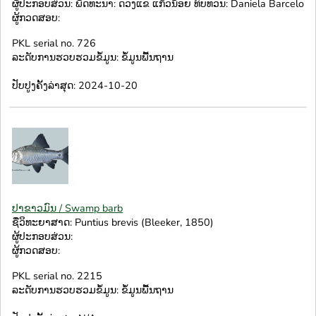
ຜູ້ປະກອບສ່ວນ: ພັດທະນາ: ດວງແຂ ແກ້ວນ້ອຍ ທົບທວນ: Daniela Barcelo
ຜູ້ກວດສອບ:
PKL serial no. 726
ລະດັບການຮວບຮວມຂໍ້ມູນ: ຂໍ້ມູນພື້ນຖານ
ປັບປູງຄັ້ງລ່າສຸດ: 2024-10-20
ປາຂາວມົນ / Swamp barb
ຊື່ວິທະຍາສາດ: Puntius brevis (Bleeker, 1850)
ຜູ້ປະກອບສ່ວນ:
ຜູ້ກວດສອບ:
PKL serial no. 2215
ລະດັບການຮວບຮວມຂໍ້ມູນ: ຂໍ້ມູນພື້ນຖານ