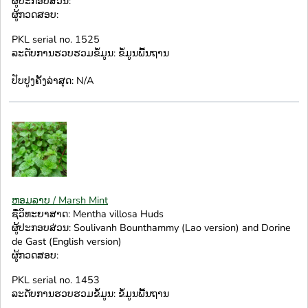
ຜູ້ປະກອບສ່ວນ:
ຜູ້ກວດສອບ:
PKL serial no. 1525
ລະດັບການຮວບຮວມຂໍ້ມູນ: ຂໍ້ມູນພື້ນຖານ
ປັບປູງຄັ້ງລ່າສຸດ: N/A
ຫອມລາບ / Marsh Mint
ຊື່ວິທະຍາສາດ: Mentha villosa Huds
ຜູ້ປະກອບສ່ວນ: Soulivanh Bounthammy (Lao version) and Dorine
de Gast (English version)
ຜູ້ກວດສອບ:
PKL serial no. 1453
ລະດັບການຮວບຮວມຂໍ້ມູນ: ຂໍ້ມູນພື້ນຖານ