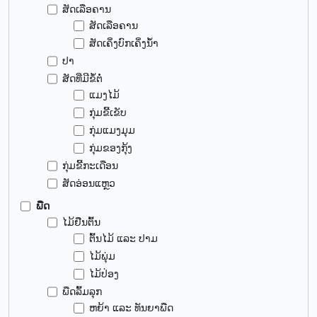
ສັດເລືອຄານ
ສັດເລືອຄານ
ສັດເຄິ່ງບົກເຄິ່ງນ້ຳ
ປາ
ສັດທີ່ມີຂໍ້ຕໍ່
ແມງໄມ້
ກຸ່ມຂີ້ເຂັບ
ກຸ່ມແມງມຸມ
ກຸ່ມຂອງກຸ້ງ
ກຸ່ມຂີ້ກະເດືອນ
ສັດອ່ອນແຫຼວ
ພືດ
ໄມ້ຢືນຕົ້ນ
ຕົ້ນໄມ້ ແລະ ປາມ
ໄມ້ພຸ່ມ
ໄມ້ປ່ອງ
ພືດລົ້ມລຸກ
ຫຍ້າ ແລະ ທັນຍາພືດ