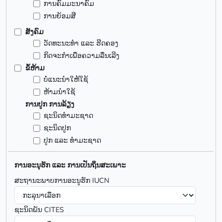
ການຄົມມະນາຄົມ
ການຍ້ອມສີ
ສັງຄົມ
ວັດທະນະທຳ ແລະ ຮີດຄອງ
ກິດຈະກໍາເພື່ອຄວາມລື່ນເລີງ
ຂໍ້ຫ້າມ
ບໍ່ແນະນຳໃຫ້ໃຊ້
ຫ້າມນຳໃຊ້
ການປູກ ການລ້ຽງ
ຊະນິດທຳມະຊາດ
ຊະນິດປູກ
ປູກ ແລະ ທຳມະຊາດ
ການອະນຸຮັກ ແລະ ການເປັນຖິ່ນສະເພາະ
ສະຖານະພາບການອະນູຮັກ IUCN
ຊະນິດພັນ CITES