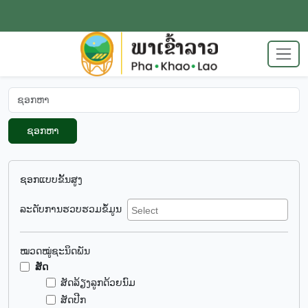
ຊອກຫາ
ຊອກແບບຂັ້ນສູງ
ລະດັບການຮວບຮວມຂໍ້ມູນ
ໝວດໝູ່ຊະນິດພັນ
ສັດ
ສັດລ້ຽງລູກດ້ວຍນົມ
ສັດປີກ