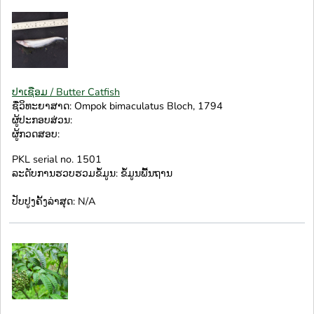
ປາເຊືອມ / Butter Catfish
ຊື່ວິທະຍາສາດ: Ompok bimaculatus Bloch, 1794
ຜູ້ປະກອບສ່ວນ:
ຜູ້ກວດສອບ:
PKL serial no. 1501
ລະດັບການຮວບຮວມຂໍ້ມູນ: ຂໍ້ມູນພື້ນຖານ
ປັບປູງຄັ້ງລ່າສຸດ: N/A