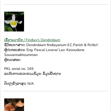
ເອື້ອງພວງຍົກ / Findlay's Dendrobium
ຊື່ວິທະຍາສາດ: Dendrobium findlayanum E.C.Parish & Rchb.f.
ຜູ້ປະກອບສ່ວນ: Eng: Pascal Lovera/ Lao: Keooudone
Souvannakhoumman
ຜູ້ກວດສອບ:
PKL serial no. 165
ລະດັບການຮວບຮວມຂໍ້ມູນ: ຂໍ້ມູນພື້ນຖານ
ປັບປູງຄັ້ງລ່າສຸດ: N/A