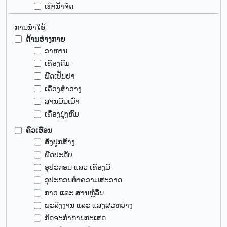
ເທົານ້ຳຈືດ
ການນຳໃຊ້
ດ້ານຮ່າງກາຍ
ອາຫານ
ເຄື່ອງດື່ມ
ພືດເປັນຢາ
ເຄື່ອງສຳອາງ
ສານມື່ນເມົາ
ເຄື່ອງນູ່ງຫົ່ມ
ຄົວເຮືອນ
ສິ່ງປູກສ້າງ
ພືດປະດັບ
ອຸປະກອນ ແລະ ເຄື່ອງມື
ອຸປະກອນທຳຄວາມສະອາດ
ກາວ ແລະ ສານຫຼໍ່ລື່ນ
ພະລັງງານ ແລະ ແສງສະຫວ່າງ
ກິດຈະກຳການກະເສດ