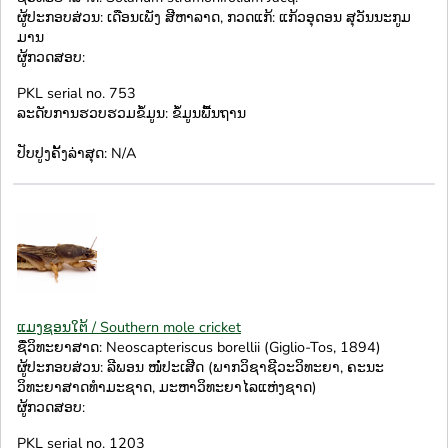
ຜູ້ປະກອບສ່ວນ: ເດືອນເພັງ ສີຫາລາດ, ກວດແກ້: ແກ້ວອຸດອນ ສຸວັນນະກູມ
ມານ
ຜູ້ກວດສອບ:
PKL serial no. 753
ລະດັບການຮວບຮວມຂໍ້ມູນ: ຂໍ້ມູນພື້ນຖານ
ປັບປູງຄັ້ງລ່າສຸດ: N/A
ແມງຊອນໃຕ້ / Southern mole cricket
ຊື່ວິທະຍາສາດ: Neoscapteriscus borellii (Giglio-Tos, 1894)
ຜູ້ປະກອບສ່ວນ: ລີພອນ ໜໍ່ປະເສີດ (ພາກວິຊາຊີວະວິທະຍາ, ຄະນະ
ວິທະຍາສາດທຳມະຊາດ, ມະຫາວິທະຍາໄລແຫ່ງຊາດ)
ຜູ້ກວດສອບ:
PKL serial no. 1203