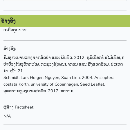
ອ້າງອິງ
ເຄດິດຮູບພາບ:
ອ້າງອິງ:
ກົມອຸທະຍານແຫ່ງຊາດສັດປ່າ ແລະ ພັນພືດ. 2012. ຄູ່ມືເລືອກພັນໄມ້ເພື່ອປູກ
ປ່າປ້ອງກັນອຸທົກກະໄພ. ກະຊວງຊັບພະຍາກອນ ແລະ ສິ່ງແວດລ້ອມ. ປະເທດ
ໄທ. ໜ້າ 21.
Schmidt, Lars Holger; Nguyen, Xuan Lieu. 2004. Anisoptera
costata Korth. university of Copenhagen. Seed Leaflet.
ອຸທະຍານຫຼວງຣາດສະພຶກ. 2017. ກະບາກ.
ຜູ້ສ້າງ Factsheet:
N/A