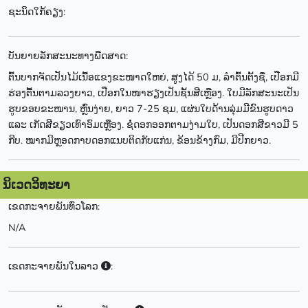
ຊະນິດໃກ້ຄຽງ:
ບັນຍາຍລັກສະນະທາງພືດສາດ:
ຕົ້ນບາກຈັດເປັນໄມ້ເນື້ອແຂງຂະໜາດໃຫຍ່, ສູງໄດ້ 50 ມ, ລໍາຕົ້ນຕັ້ງຊື່, ເປືອກມີ
ຮ່ອງຕື້ນຕາມລວງຍາວ, ເປືອກໃນໜາຮຽງເປັນຊັ້ນສີເຫຼືອງ. ໃບມີລັກສະນະເປັນ
ຮູບຂອບຂະໜານ, ຫຼົ່ນງ່າຍ, ຍາວ 7-25 ຊມ, ແຜ່ນໃບດ້ານລຸ່ມມີຂົນຮູບດາວ
ແລະ ເກັດສີຂຽວເທົາອົມເຫຼືອງ. ຊໍ່ດອກອອກຕາມງ່າມໃບ, ເປັນດອກສີຂາວມີ 5
ກີບ. ໝາກມີຫຼອດກາບດອກແນບຕິດກັບແກ່ນ, ຂ້ອນຂ້າງກົມ, ມີປີກຍາວ.
ນິເວດວິທະຍາ
ເຂດກະຈາຍພັນທົ່ວໂລກ:
N/A
ເຂດກະຈາຍພັນໃນລາວ
: