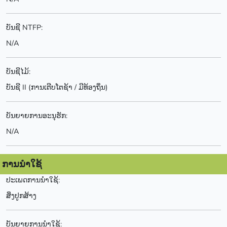
ບັນຊີ NTFP:
N/A
ບັນຊີໄມ້:
ບັນຊີ II (ການເຕີບໂຕຊ້າ / ມີທ້ອງຖິ່ນ)
ບັນຍາຍການອະນຸຮັກ:
N/A
ການນຳໃຊ້
ປະເພດການນຳໃຊ້:
ສິ່ງປູກສ້າງ
ບັນຍາຍການນຳໃຊ້: