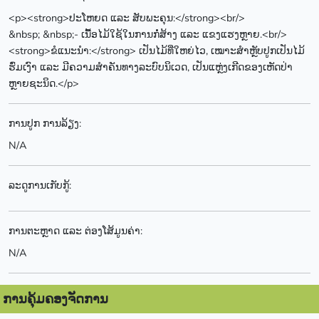
<p><strong>ປະໂຫຍດ ແລະ ສັບພະຄຸນ:</strong><br/>
&nbsp; &nbsp;- ເນື້ອໄມ້ໃຊ້ໃນການກໍ່ສ້າງ ແລະ ແຂງແຮງຫຼາຍ.<br/>
<strong>ຂໍແນະນໍາ:</strong> ເປັນໄມ້ທີ່ໃຫຍ່ໄວ, ເໝາະສໍາຫຼັບປູກເປັນໄມ້
ຮົ່ມເງົາ ແລະ ມີຄວາມສຳຄັນທາງລະບົບນິເວດ, ເປັນແຫຼ່ງເກີດຂອງເຫັດປ່າ
ຫຼາຍຊະນິດ.</p>
ການປູກ ການລ້ຽງ:
N/A
ລະດູການເກັບກູ້:
ການຕະຫຼາດ ແລະ ຕ່ອງໂສ້ມູນຄ່າ:
N/A
ການຄຸ້ມຄອງຈັດການ