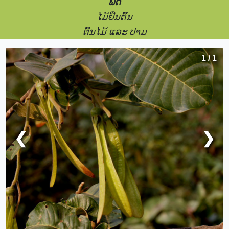
ພືດ
ໄມ້ຢືນຕົ້ນ
ຕົ້ນໄມ້ ແລະ ປາມ
1 / 1
❮
❯