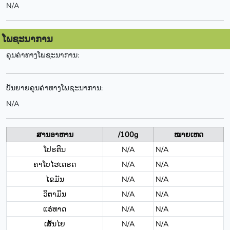
N/A
ໂພຊະນາການ
ຄຸນຄ່າທາງໂພຊະນາການ:
ບັນຍາຍຄຸນຄ່າທາງໂພຊະນາການ:
N/A
ສານອາຫານ
/100g
ໝາຍເຫດ
ໂປຣຕີນ
N/A
N/A
ຄາໂບໄຮເດຣດ
N/A
N/A
ໄຂມັນ
N/A
N/A
ວິຕາມິນ
N/A
N/A
ແຮ່ທາດ
N/A
N/A
ເສັ້ນໄຍ
N/A
N/A