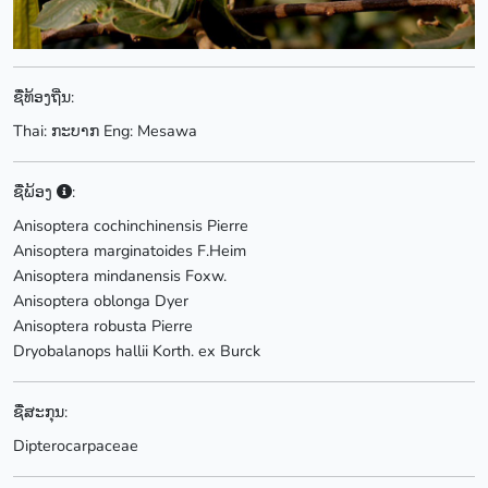
ຊື່ທ້ອງຖີ່ນ:
Thai: ກະບາກ Eng: Mesawa
ຊື່ພ້ອງ
:
Anisoptera cochinchinensis Pierre
Anisoptera marginatoides F.Heim
Anisoptera mindanensis Foxw.
Anisoptera oblonga Dyer
Anisoptera robusta Pierre
Dryobalanops hallii Korth. ex Burck
ຊື່ສະກຸນ:
Dipterocarpaceae