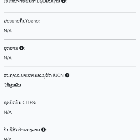
ເຂດກະຈາຍພັນຕາມພູມສັນຖານ
:
ສະເພາະຖິ່ນໃນລາວ:
N/A
ຮຸກຮານ
:
N/A
ສະຖານະພາບການອະນູຮັກ IUCN
:
ໃກ້ສູນພັນ
ຊະນິດພັນ CITES:
N/A
ບັນຊີສັດປ່າຂອງລາວ
:
N/A