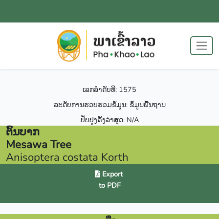
ເລກລຳດັບທີ: 1575
ລະດັບການຮວບຮວມຂໍ້ມູນ: ຂໍ້ມູນພື້ນຖານ
ປັບປູງຄັ້ງລ່າສຸດ: N/A
ຕົ້ນບາກ
Mesawa Tree
Anisoptera costata Korth
Export
to PDF