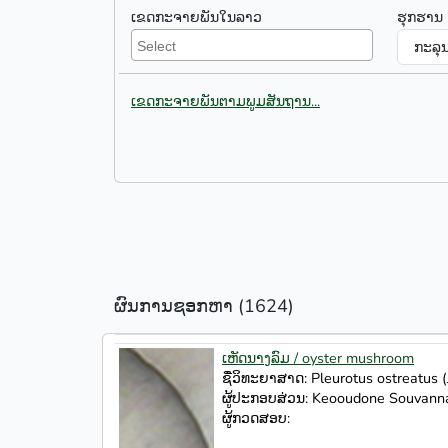
ເຂດກະຈາຍພັນໃນລາວ
ຮຸກຮານ
ເຂດກະຈາຍພັນຕາມພູມສັນຖານ...
ຜົນການຊອກຫາ (1624)
ເຫັດນາງລົມ / oyster mushroom
ຊື່ວິທະຍາສາດ: Pleurotus ostreatus 
ຜູ້ປະກອບສ່ວນ: Keooudone Souva
ຜູ້ກວດສອບ: