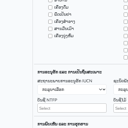
ອາຫານ
ເຄື່ອງດື່ມ
ພືດເປັນຢາ
ເຄື່ອງສຳອາງ
ສານມື່ນເມົາ
ເຄື່ອງນູ່ງຫົ່ມ
ການອະນຸຮັກ ແລະ ການເປັນຖິ່ນສະເພາະ
ສະຖານະພາບການອະນູຮັກ IUCN
ຊະນິດພັ
ບັນຊີ NTFP
ບັນຊີໄມ້
ການພົບເຫັນ ແລະ ການຮຸກຮານ