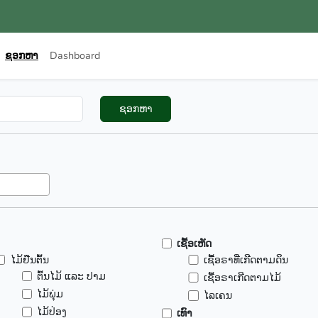
ຊອກຫາ
Dashboard
ຊອກຫາ
ເຊື້ອເຫັດ
ໄມ້ຢືນຕົ້ນ
ເຊື້ອຣາທີ່ເກີດຕາມດິນ
ຕົ້ນໄມ້ ແລະ ປາມ
ເຊື້ອຣາເກີດຕາມໄມ້
ໄມ້ພຸ່ມ
ໄລເຄນ
ໄມ້ປ່ອງ
ເທົາ