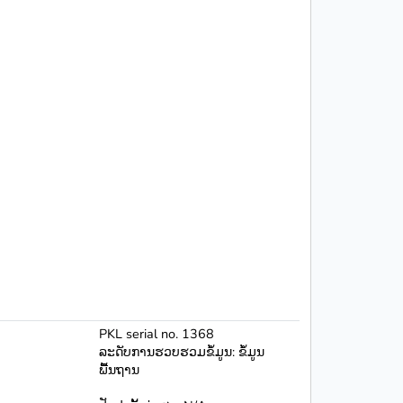
PKL serial no. 1368
ລະດັບການຮວບຮວມຂໍ້ມູນ: ຂໍ້ມູນ
ພື້ນຖານ