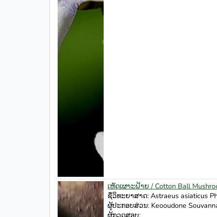
ເຫັດເຜາະຝ້າຍ / Cotton Ball Mushr
ຊື່ວິທະຍາສາດ: Astraeus asiaticus Ph
ຜູ້ປະກອບສ່ວນ: Keooudone Souvanna
ຜູ້ກວດສອບ: