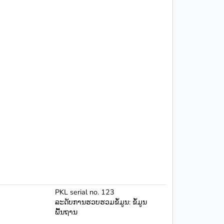
PKL serial no. 123
ລະດັບການຮວບຮວມຂໍ້ມູນ: ຂໍ້ມູນ
ພື້ນຖານ