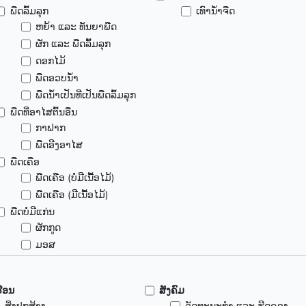
ພືດລົ້ມລຸກ
ເທົານ້ຳຈືດ
ຫຍ້າ ແລະ ທັນຍາພືດ
ຜັກ ແລະ ພືດລົ້ມລຸກ
ດອກໄມ້
ພືດອວບນ້ຳ
ພືດນ້ຳເປັນທີ່ເປັນພືດລົ້ມລຸກ
ພືດທີ່ອາໄສຕົ້ນອື່ນ
ກາຟາກ
ພືດອີງອາໄສ
ພືດເຄືອ
ພືດເຄືອ (ບໍ່ມີເນື້ອໄມ້)
ພືດເຄືອ (ມີເນື້ອໄມ້)
ພືດບໍ່ມີແກ່ນ
ຜັກກູດ
ມອສ
ຮືອນ
ສັງຄົມ