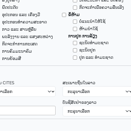
ສິ່ງປູກສ້າງ
ວັດທະນະທຳ ແລະ ຮີດຄອງ
ພືດປະດັບ
ກິດຈະກໍາເພື່ອຄວາມລື່ນເລີງ
ອຸປະກອນ ແລະ ເຄື່ອງມື
ຂໍ້ຫ້າມ
ບໍ່ແນະນຳໃຫ້ໃຊ້
ອຸປະກອນທຳຄວາມສະອາດ
ຫ້າມນຳໃຊ້
ກາວ ແລະ ສານຫຼໍ່ລື່ນ
ການປູກ ການລ້ຽງ
ພະລັງງານ ແລະ ແສງສະຫວ່າງ
ຊະນິດທຳມະຊາດ
ກິດຈະກຳການກະເສດ
ຊະນິດປູກ
ການຄົມມະນາຄົມ
ປູກ ແລະ ທຳມະຊາດ
ການຍ້ອມສີ
ນ CITES
ສະເພາະຖິ່ນໃນລາວ
ບັນຊີສັດປ່າຂອງລາວ