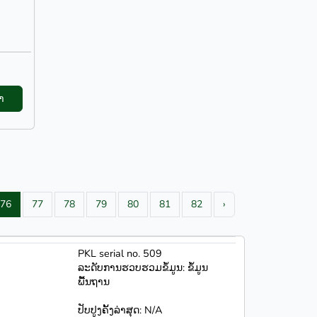
າ
76
77
78
79
80
81
82
›
PKL serial no. 509
ລະດັບການຮວບຮວມຂໍ້ມູນ: ຂໍ້ມູນ
ພື້ນຖານ
ປັບປູງຄັ້ງລ່າສຸດ: N/A