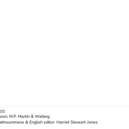
oom
osri, M.P. Martín & Watling
khoummane & English editor: Harriet Stewart-Jones