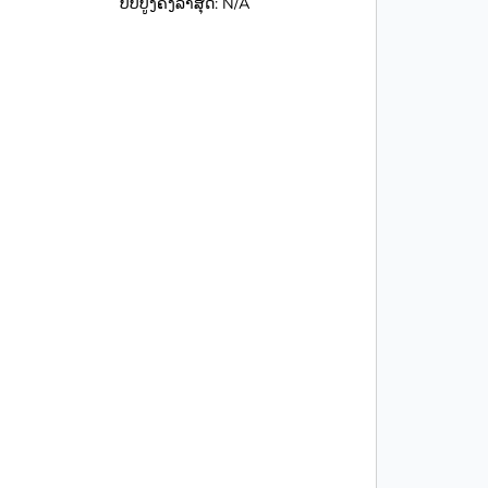
ປັບປູງຄັ້ງລ່າສຸດ: N/A