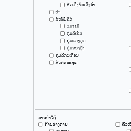
ສັດເຄິ່ງບົກເຄິ່ງນ້ຳ
ປາ
ສັດທີ່ມີຂໍ້ຕໍ່
ແມງໄມ້
ກຸ່ມຂີ້ເຂັບ
ກຸ່ມແມງມຸມ
ກຸ່ມຂອງກຸ້ງ
ກຸ່ມຂີ້ກະເດືອນ
ສັດອ່ອນແຫຼວ
ການນຳໃຊ້
ດ້ານຮ່າງກາຍ
ຄົວເ