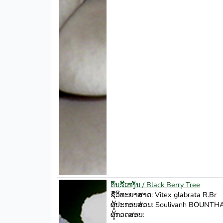
ຕົ້ນຂີ້ເຫງັນ / Black Berry Tree
ຊື່ວິທະຍາສາດ: Vitex glabrata R.Br
ຜູ້ປະກອບສ່ວນ: Soulivanh BOUNT
ຜູ້ກວດສອບ: