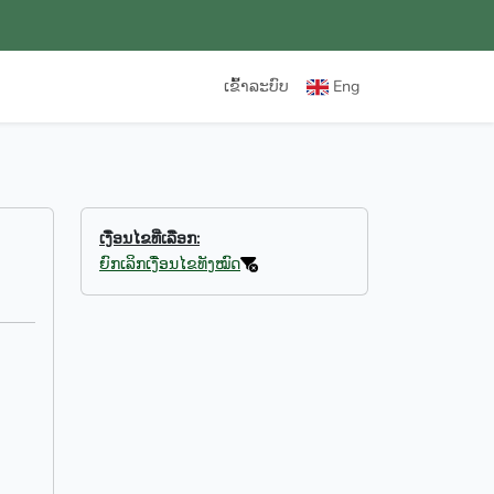
ເຂົ້າລະບົບ
Eng
ເງື່ອນໄຂທີ່ເລືອກ:
ຍົກເລິກເງື່ອນໄຂທັງໝົດ