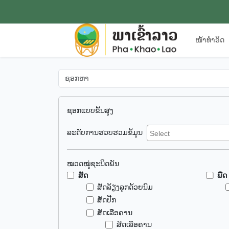
ໜ້າທຳອິດ
ຊອກແບບຂັ້ນສູງ
ລະດັບການຮວບຮວມຂໍ້ມູນ
ໝວດໝູ່ຊະນິດພັນ
ສັດ
ພືດ
ສັດລ້ຽງລູກດ້ວຍນົມ
ສັດປີກ
ສັດເລືອຄານ
ສັດເລືອຄານ