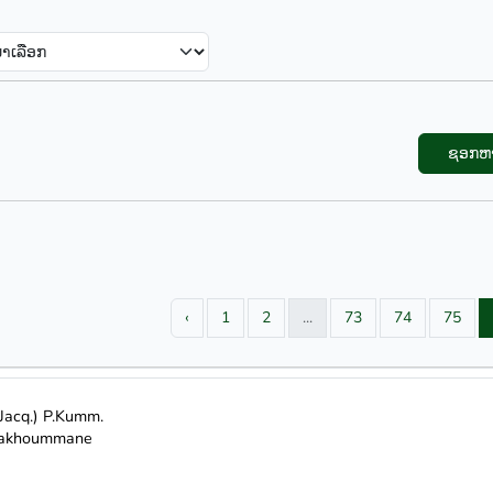
ຊອກຫ
‹
1
2
...
73
74
75
(Jacq.) P.Kumm.
nnakhoummane