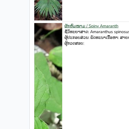
ຜັກຫົມໜາມ / Spiny Amaranth
ຊື່ວິທະຍາສາດ: Amaranthus spinosus
ຜູ້ປະກອບສ່ວນ: ພັດທະນາເນື້ອຫາ: ສາຍ
ຜູ້ກວດສອບ: