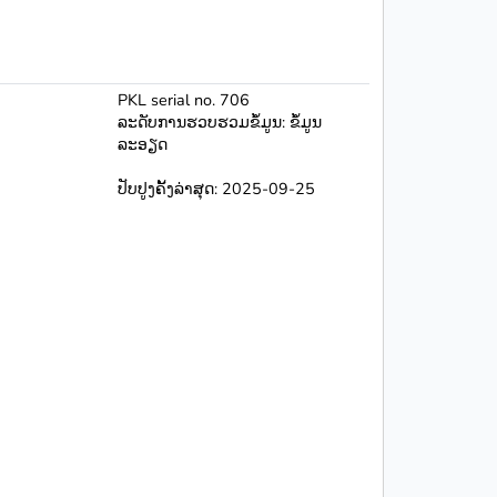
PKL serial no. 706
ລະດັບການຮວບຮວມຂໍ້ມູນ: ຂໍ້ມູນ
ລະອຽດ
ປັບປູງຄັ້ງລ່າສຸດ: 2025-09-25