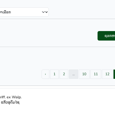
ຊອກຫ
‹
1
2
...
10
11
12
iff. ex Walp.
 ແກ້ວອຸດົມໄຊ