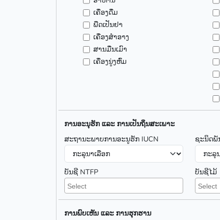
ອາຫານ
ເຄື່ອງດື່ມ
ພືດເປັນຢາ
ເຄື່ອງສຳອາງ
ສານມື່ນເມົາ
ເຄື່ອງນູ່ງຫົ່ມ
ການອະນຸຮັກ ແລະ ການເປັນຖິ່ນສະເພາະ
ສະຖານະພາບການອະນູຮັກ IUCN
ຊະນິດພັ
ບັນຊີ NTFP
ບັນຊີໄມ້
ການພົບເຫັນ ແລະ ການຮຸກຮານ