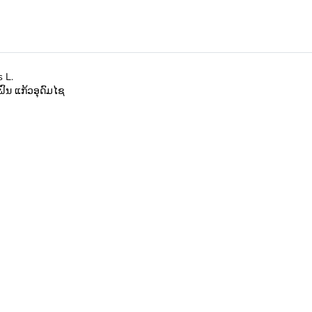
 L.
ຝົນ ແກ້ວອຸດົມໄຊ