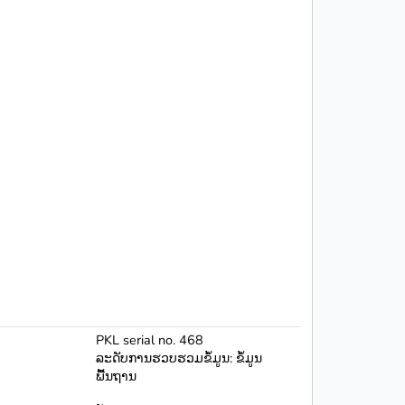
PKL serial no. 468
ລະດັບການຮວບຮວມຂໍ້ມູນ: ຂໍ້ມູນ
ພື້ນຖານ