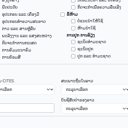
ສິ່ງປູກສ້າງ
ວັດທະນະທຳ ແລະ ຮີດຄອງ
ພືດປະດັບ
ກິດຈະກໍາເພື່ອຄວາມລື່ນເລີງ
ອຸປະກອນ ແລະ ເຄື່ອງມື
ຂໍ້ຫ້າມ
ບໍ່ແນະນຳໃຫ້ໃຊ້
ອຸປະກອນທຳຄວາມສະອາດ
ຫ້າມນຳໃຊ້
ກາວ ແລະ ສານຫຼໍ່ລື່ນ
ການປູກ ການລ້ຽງ
ພະລັງງານ ແລະ ແສງສະຫວ່າງ
ຊະນິດທຳມະຊາດ
ກິດຈະກຳການກະເສດ
ຊະນິດປູກ
ການຄົມມະນາຄົມ
ປູກ ແລະ ທຳມະຊາດ
ການຍ້ອມສີ
ນ CITES
ສະເພາະຖິ່ນໃນລາວ
ບັນຊີສັດປ່າຂອງລາວ