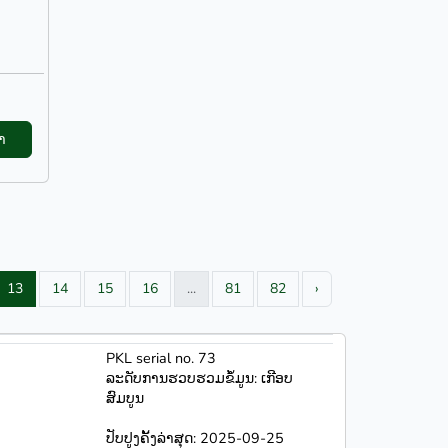
າ
13
14
15
16
...
81
82
›
PKL serial no. 73
ລະດັບການຮວບຮວມຂໍ້ມູນ: ເກີອບ
ສົມບູນ
ປັບປູງຄັ້ງລ່າສຸດ: 2025-09-25