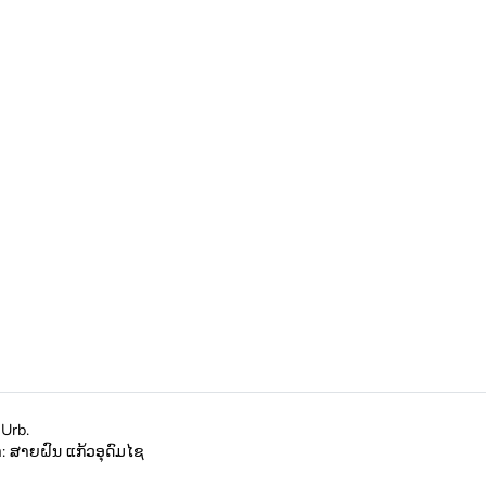
 Urb.
ຫາ: ສາຍຝົນ ແກ້ວອຸດົມໄຊ