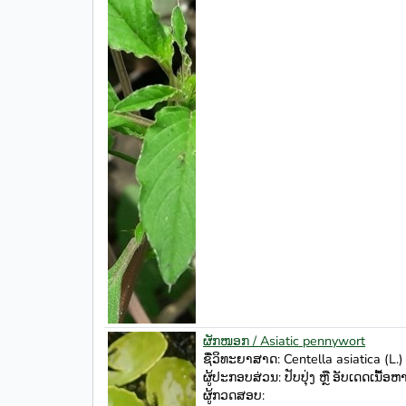
ຜັກໜອກ / Asiatic pennywort
ຊື່ວິທະຍາສາດ: Centella asiatica (L.)
ຜູ້ປະກອບສ່ວນ: ປັບປຸ່ງ ຫຼື ອັບເດດເນື້ອ
ຜູ້ກວດສອບ: