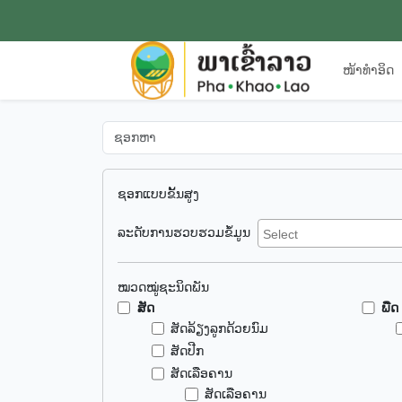
ໜ້າທຳອິດ
ຊອກແບບຂັ້ນສູງ
ລະດັບການຮວບຮວມຂໍ້ມູນ
ໝວດໝູ່ຊະນິດພັນ
ສັດ
ພືດ
ສັດລ້ຽງລູກດ້ວຍນົມ
ສັດປີກ
ສັດເລືອຄານ
ສັດເລືອຄານ