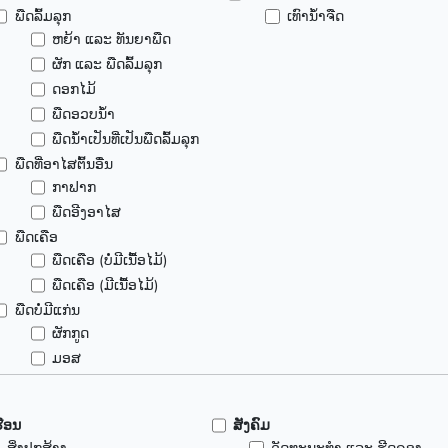
ພືດລົ້ມລຸກ
ເທົານ້ຳຈືດ
ຫຍ້າ ແລະ ທັນຍາພືດ
ຜັກ ແລະ ພືດລົ້ມລຸກ
ດອກໄມ້
ພືດອວບນ້ຳ
ພືດນ້ຳເປັນທີ່ເປັນພືດລົ້ມລຸກ
ພືດທີ່ອາໄສຕົ້ນອື່ນ
ກາຟາກ
ພືດອີງອາໄສ
ພືດເຄືອ
ພືດເຄືອ (ບໍ່ມີເນື້ອໄມ້)
ພືດເຄືອ (ມີເນື້ອໄມ້)
ພືດບໍ່ມີແກ່ນ
ຜັກກູດ
ມອສ
ຮືອນ
ສັງຄົມ