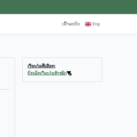
ເຂົ້າລະບົບ
Eng
ເງື່ອນໄຂທີ່ເລືອກ:
ຍົກເລິກເງື່ອນໄຂທັງໝົດ