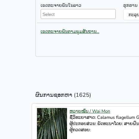
ເຂດກະຈາຍພັນໃນລາວ
ຮຸກຮານ
ເຂດກະຈາຍພັນຕາມພູມສັນຖານ...
ຜົນການຊອກຫາ (1625)
ຫວາຍໝົ່ນ / Wai Mon
ຊື່ວິທະຍາສາດ: Calamus flagellum Gr
ຜູ້ປະກອບສ່ວນ: ພັດທະນາໂດຍ: ສາຍຝົນ
ຜູ້ກວດສອບ: