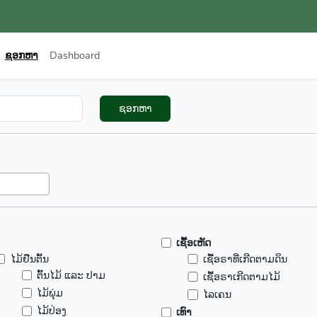
ຊອກຫາ
Dashboard
ຊອກຫາ
ເຊື້ອເຫັດ
ໄມ້ຢືນຕົ້ນ
ເຊື້ອຣາທີ່ເກີດຕາມດິນ
ຕົ້ນໄມ້ ແລະ ປາມ
ເຊື້ອຣາເກີດຕາມໄມ້
ໄມ້ພຸ່ມ
ໄລເຄນ
ໄມ້ປ່ອງ
ເທົາ