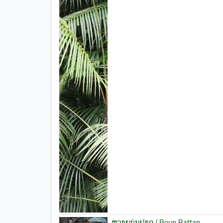
ຫວາຍບຸ່ນຝາດ / Boun Rattan