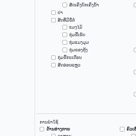
ສັດເຄິ່ງບົກເຄິ່ງນ້ຳ
ປາ
ສັດທີ່ມີຂໍ້ຕໍ່
ແມງໄມ້
ກຸ່ມຂີ້ເຂັບ
ກຸ່ມແມງມຸມ
ກຸ່ມຂອງກຸ້ງ
ກຸ່ມຂີ້ກະເດືອນ
ສັດອ່ອນແຫຼວ
ການນຳໃຊ້
ດ້ານຮ່າງກາຍ
ຄົວເ