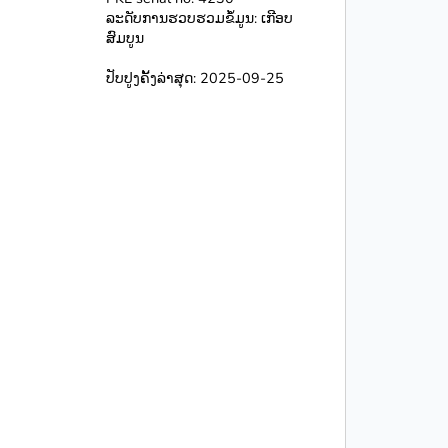
ລະດັບການຮວບຮວມຂໍ້ມູນ: ເກີອບ
ສົມບູນ
ປັບປູງຄັ້ງລ່າສຸດ: 2025-09-25