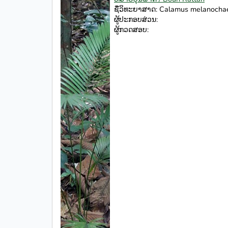
ຊື່ວິທະຍາສາດ: Calamus melanochae
ຜູ້ປະກອບສ່ວນ:
ຜູ້ກວດສອບ: