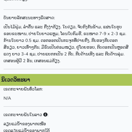
ບັນຍາຍລັກສະນະທາງພືດສາດ:
ເປັນໄມ້ຟຸ່ມ, ລຳຕົ້ນ ແລະ ກີ່ງງ່າກ້ຽງ. ໃບດ່ຽວ, ຈັບກົງກັນຂ້າມ, ແຜ່ນໃບຮູບ
ຂອບຂະໜານ, ປາຍໃບຍາວແຫຼມ, ໂຄນໃບກົມຮີ, ຂະໜາດ 7-9 x 2-3 ຊມ.
ກ້ານໃບຍາວ 0.5 ຊມ. ດອກອອກເປັນກະຈຸກທີ່ປາຍກີ່ງ, ກີບຮອງກີບດອກ
ສີຂຽວ, ຍາວເທົ່າໆກັນ, ມີຂົນເປັນຕ່ອມໜຽວ, ຢູ່ໂດຍຮອບ, ກິບດອກເປັນຫຼອດສີ
ແດງ ຍາວ 3-4 ຊມ, ປາຍແຍກກເປັນ 2 ກີບ, ກີບດ້ານເທີງ ແລະ ກີບດ້ານລຸ່ມ.
ເກສອນຜູ້ມີ 2 ອັນ, ເກສອນແມ່ກ້ຽງ.
ນິເວດວິທະຍາ
ເຂດກະຈາຍພັນທົ່ວໂລກ:
N/A
ເຂດກະຈາຍພັນໃນລາວ
:
ລຽບແມ່ນ້ຳຂອງພາກເໜືອ
ເຂດລຽບແມ່ນ້ຳຂອງພາກໃຕ້