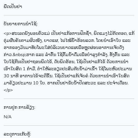
ພືດເປັນຢາ
ບັນຍາຍການນຳໃຊ້:
<p>ສະເລດພັງພອນຕົວແມ່ ເປັນຢາແກ້ອການຟົກຊໍ້າ, ພິດແມງໄມ້ກັດຕອດ, ແກ້
ຕຸ່ມຜືນຄັນຕາມຜິວໜັງ, ບາດແຜ, ໄຟໄໝ້ນ້ຳຮ້ອນລວກ. ໂດຍນຳເອົາໃບ ແລະ
ຮາກຂອງມັນມາທັບໂພະໃສ່ບໍລິເວນບາດແຜເພື່ອຫຼຸດຜ່ອນອາການເຈັບດັ່ງ
ກ່າວ.&nbsp;ຮາກ ແລະ ລຳຕົ້ນ ໃຊ້ຕົ້ມນ້ຳດື່ມເພື່ອບຳລຸງກຳລັງ. ທັ້ງຕົ້ນ ແລະ
ໃບໃຊ້ກີນເປັນຢາຖອນພິດໄຂ້, ດັບພິດຮ້ອນ, ໃຊ້ເປັນຢາແກ້ໄຂ້ ດ້ວຍການນຳ
ເອົາໃບສົດ 1 ກຳມື, ຕໍາໃຫ້ລະອຽດປະສົມກັບນ້ຳມ່າເຂົ້າ ໃຊ້ໂພະຫົວປະມານ
30 ນາທີ ອາການໄຂ້ຈະດີຂຶ້ນ. ໃຊ້ເປັນຢາແກ້ເຈັບຄໍ ດ້ວຍການນຳເອົາໃບສົດ
ມາຄ້ຽວປະມານ 10 ໃບ. ຮາກເປັນຢາຂັບນ້ຳປັດສະວະ ແລະ ປະຈຳເດືອນ.
</p>
ການປູກ ການລ້ຽງ:
N/A
ລະດູການເກັບກູ້: