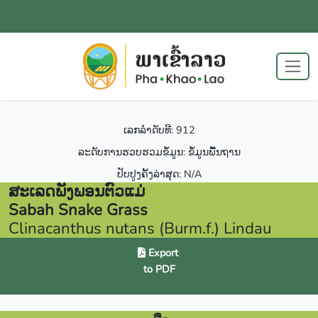
ເລກລຳດັບທີ: 912
ລະດັບການຮວບຮວມຂໍ້ມູນ: ຂໍ້ມູນພື້ນຖານ
ປັບປູງຄັ້ງລ່າສຸດ: N/A
ສະເລດພັງພອນຕົວແມ່
Sabah Snake Grass
Clinacanthus nutans (Burm.f.) Lindau
Export
to PDF