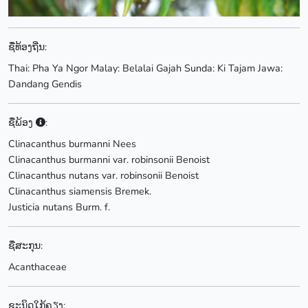
ຊື່ທ້ອງຖີ່ນ:
Thai: Pha Ya Ngor Malay: Belalai Gajah Sunda: Ki Tajam Jawa:
Dandang Gendis
ຊື່ພ້ອງ
:
Clinacanthus burmanni Nees
Clinacanthus burmanni var. robinsonii Benoist
Clinacanthus nutans var. robinsonii Benoist
Clinacanthus siamensis Bremek.
Justicia nutans Burm. f.
ຊື່ສະກຸນ:
Acanthaceae
ຊະນິດໃກ້ຄຽງ: