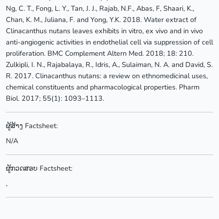
Ng, C. T., Fong, L. Y., Tan, J. J., Rajab, N.F., Abas, F, Shaari, K.,
Chan, K. M., Juliana, F. and Yong, Y.K. 2018. Water extract of
Clinacanthus nutans leaves exhibits in vitro, ex vivo and in vivo
anti-angiogenic activities in endothelial cell via suppression of cell
proliferation. BMC Complement Altern Med. 2018; 18: 210.
Zulkipli, I. N., Rajabalaya, R., Idris, A., Sulaiman, N. A. and David, S.
R. 2017. Clinacanthus nutans: a review on ethnomedicinal uses,
chemical constituents and pharmacological properties. Pharm
Biol. 2017; 55(1): 1093–1113.
ຜູ້ສ້າງ Factsheet:
N/A
ຜູ້ກວດສອບ Factsheet:
,