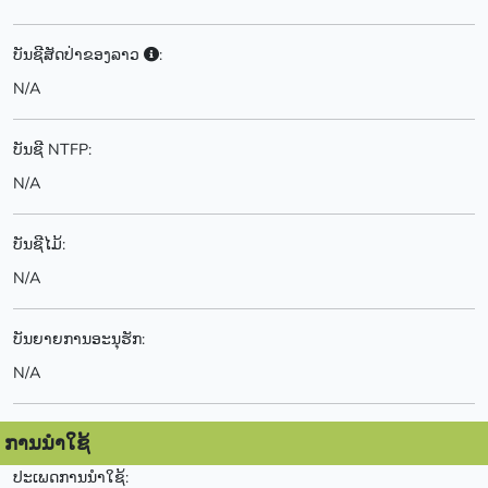
ບັນຊີສັດປ່າຂອງລາວ
:
N/A
ບັນຊີ NTFP:
N/A
ບັນຊີໄມ້:
N/A
ບັນຍາຍການອະນຸຮັກ:
N/A
ການນຳໃຊ້
ປະເພດການນຳໃຊ້: