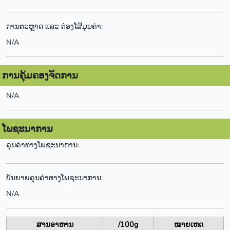
ການຕະຫຼາດ ແລະ ຕ່ອງໂສ້ມູນຄ່າ:
N/A
ການຄຸ້ມຄອງຈັດການ
N/A
ໂພຊະນາການ
ຄຸນຄ່າທາງໂພຊະນາການ:
ບັນຍາຍຄຸນຄ່າທາງໂພຊະນາການ:
N/A
ສານອາຫານ
/100g
ໝາຍເຫດ