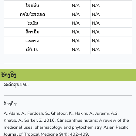
ໂປຣຕີນ
N/A
N/A
ຄາໂບໄຮເດຣດ
N/A
N/A
ໄຂມັນ
N/A
N/A
ວິຕາມິນ
N/A
N/A
ແຮ່ທາດ
N/A
N/A
ເສັ້ນໄຍ
N/A
N/A
ອ້າງອິງ
ເຄດິດຮູບພາບ:
ອ້າງອິງ:
A. Alam, A., Ferdosh, S., Ghafoor, K., Hakim, A., Juraimi, A.S.
Khatib, A., Sarker, Z. 2016. Clinacanthus nutans: A review of the
medicinal uses, pharmacology and phytochemistry. Asian Pacific
Journal of Tropical Medicine 9(4): 402-409.