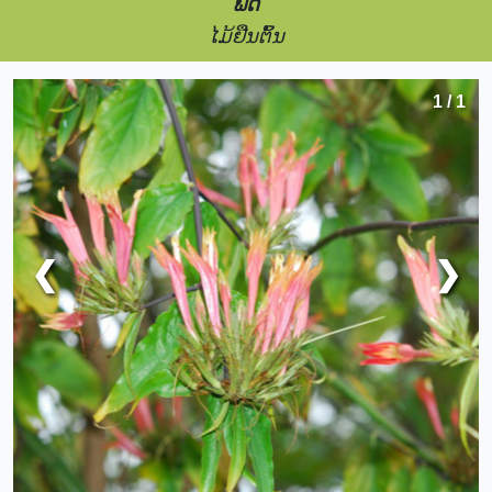
ພືດ
ໄມ້ຢືນຕົ້ນ
1 / 1
❮
❯