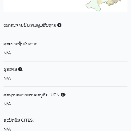
ເຂດກະຈາຍພັນຕາມພູມສັນຖານ
:
ສະເພາະຖິ່ນໃນລາວ:
N/A
ຮຸກຮານ
:
N/A
ສະຖານະພາບການອະນູຮັກ IUCN
:
N/A
ຊະນິດພັນ CITES:
N/A