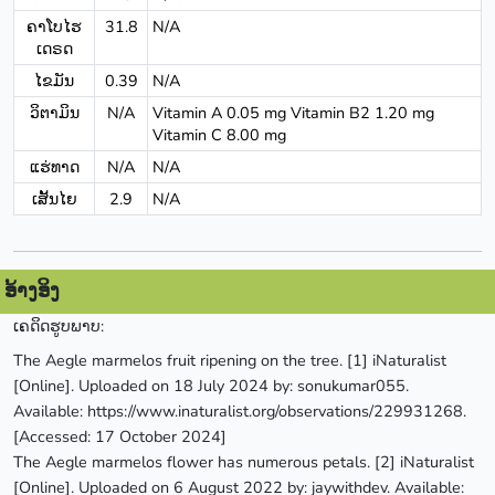
ຄາໂບໄຮ
31.8
N/A
ເດຣດ
ໄຂມັນ
0.39
N/A
ວິຕາມິນ
N/A
Vitamin A 0.05 mg Vitamin B2 1.20 mg
Vitamin C 8.00 mg
ແຮ່ທາດ
N/A
N/A
ເສັ້ນໄຍ
2.9
N/A
ອ້າງອິງ
ເຄດິດຮູບພາບ:
The Aegle marmelos fruit ripening on the tree. [1] iNaturalist
[Online]. Uploaded on 18 July 2024 by: sonukumar055.
Available: https://www.inaturalist.org/observations/229931268.
[Accessed: 17 October 2024]
The Aegle marmelos flower has numerous petals. [2] iNaturalist
[Online]. Uploaded on 6 August 2022 by: jaywithdev. Available: