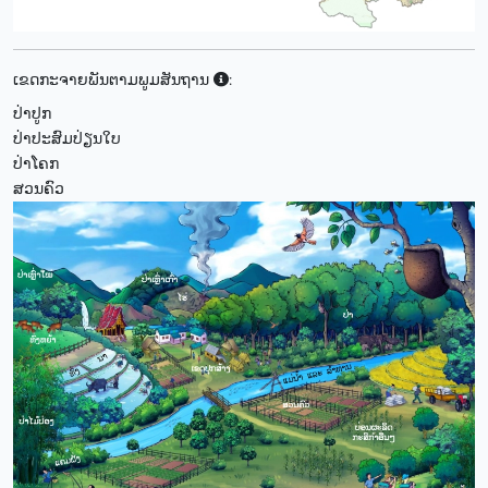
ເຂດກະຈາຍພັນຕາມພູມສັນຖານ
:
ປ່າປູກ
ປ່າປະສົມປ່ຽນໃບ
ປ່າໂຄກ
ສວນຄົວ