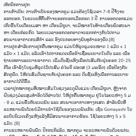
ເທັກນິກການປູກ:
ການກ້າເບ້ຍ: ການກ້າເບ້ຍຂອງໝາກຕູມ ແມ່ນຕ້ອງໃຊ້ເວລາ 7-8 ປີຈຶ່ງຈະ
ອອກດອກ, ໃນຂະນະທີ່ຕົ້ນກ້າຈະອອກດອກເມື່ອຮອດ 3 ປີ. ການອອກດອກແມ່ນ
ເກີດຂື້ນໃນເດືອນເມສາ ຫາ ເດືອນມິຖຸນາ, ຈະມີໝາກໃນທ້າຍເດືອນພຶດສະພາ
ຫາ ເດືອນກໍລະກົດ. ໄລຍະເວລາອອກດອກອາດຈະແຕກຕ່າງກັນໄປຕາມ
ສະພາບອາກາດກະສິກໍາ ແລະ ອົງປະກອບທາງພັນທຸກໍາຂອງພືດ.[8]
ການປູກ:ສຳລັບການປູກຕົ້ນໝາກຕູມ ແມ່ນໃຫ້ຂຸດຂຸມຂະໜາດ 1 ແມັດ x 1
ແມັດ x 1 ແມັດ, ແລ້ວເອົາໄປຕາກແດດເພື່ອຂ້າເຊື້ອພະຍາດໃນດິນ ແລະ ເພື່ອ
ຖ່າຍເທການລະບາຍອາກາດ. ເພີ່ມດິນຊັ້ນເທິງເພື່ອປະສົມກັບຝຸ່ນຄອກ 20-25
ກິໂລ ເອົາລົງໃນຂຸມທີ່ຂຸດໄວ້ປະສົມ ຄໍໄພຣີ ຟອດສ (3 ມລ/ລິດ) ເພື່ອປ້ອງກັນ
ສັດຕູພືດ, ໃຫ້ປະສົມດິນຊາຍກັບຝຸ່ນຄອກ ແລະ ດິນຊັ້ນເທິງເພື່ອການລະບາຍ
ອາກາດໄດ້ດີຂຶ້ນ.
ເວລາປູກໝາກຕູມທີ່ເໝາະສົມໃນຊ່ວງລະດູຝົນແມ່ນ ເດືອນມິຖຸນາ, ຫຼັງຈາກ
ຝົນຊ່ວງມໍລະສຸມທໍາອິດໄດ້ຜ່ານໄປ. ໃຫ້ປູກຕົ້ນໝາກຕູມ ຢູ່ໃນໄລຍະຫ່າງ 5 ມ
- 8 ມ, ແມ່ນຂຶ້ນກັບແນວພັນ ແລະ ສະພາບອາກາດທາງກເສດ. ສໍາລັບພືດທີ່
ຂະຫຍາຍພັນໂດຍບໍ່ມີການນໍາໃຊ້ດິນຂອງແນວພັນເຕ້ຍ. ເຊັ່ນ Gomayashi ໃນ
ລະບົບນິເວດເຄິ່ງແຫ້ງແລ້ງທີ່ມີສະພາບອາກາດຮ້ອນ. ໃຊ້ໄລຍະຫ່າງ 5 x 5
ແມັດ. [8]
ການຂະຫຍາຍພັນພືດ: ປົກກະຕິແລ້ວ, ໝາກຕູມ ຈະຂະຫຍາຍພັນດ້ວຍແກ່ນ,