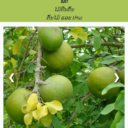
ພືດ
ໄມ້ຢືນຕົ້ນ
ຕົ້ນໄມ້ ແລະ ປາມ
1 / 3
❮
❯