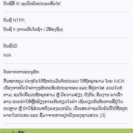
ບັນຊີທີ່ III: ຊະນິດພັນປະເພດທົ່ວໄປ
ບັນຊີ NTFP:
ບັນຊີ II (ການເຕີບໂຕຊ້າ / ມີທ້ອງຖິ່ນ)
ບັນຊີໄມ້:
N/A
ບັນຍາຍການອະນຸຮັກ:
ຕົ້ນໝາກຕູມ ປະຈຸບັນໄດ້ຖືກປະເມີນຈັດປະເພດ ໃກ້ຖືກຄຸກຄາມ ໂດຍ IUCN
ເນື່ອງຈາກປັດໃຈຕ່າງໆຜົນກະທົບຕໍ່ປະຊາກອນ ແລະ ທີ່ຢູ່ອາໄສ. ແນວໃດກໍ່
ຕາມ, ຊະນິດນີ້ແມ່ນຖືກຄຸກຄາມ ຫຼື ມີຄວາມສ່ຽງ. ດັ່ງນັ້ນ, ທີມງານ ພາເຂົ້າ
ລາວ ແນະນຳໃຫ້ຫຼີ້ກລ້ຽງການເກັບກ່ຽວໃນປ່າ ເຊັ່ນດຽວກັນກັບການຊື້ຢູ່ໃນ
ຕະຫຼາດ ຫຼື ນໍາໃຊ້ສ່ວນຫນຶ່ງຂອງພວກມັນ, ເວັ້ນເສຍວ່າຊະນິດພັນນີ້ໄດ້ຖືກປູກ
ພາຍໃນປະເທດ ແລະ ຊື້ມາຈາກການປູກຝັງຂອງຊາວສວນ. [3]