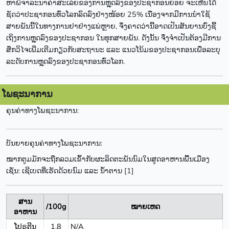
ຫາພິຈາລະນາຄ່າສະເລ່ຍຂອງການຫຼຸດລົງຂອງປະຊາກອນຍ່ອຍ ຈະເຫັນໄດ້
ຊັດວ່າປະຊາກອນທົ່ວໂລກລົດລົງຢ່າງໜ້ອຍ 25% ເນື່ອງຈາກມີການນຳໃຊ້
ສາຍພັນນີ້ໃນທາງການຢາຢ່າງແພ່ຫຼາຍ, ຈຶ່ງຄາດວ່ານີ້ອາດເປັນສັນຍານບົ່ງຊີ້
ເຖິງການຫຼຸດລົງຂອງປະຊາກອນ ໃນທຸກສາຍພັນ. ດັງນັ້ນ ຈຶ່ງຈຳເປັນຕ້ອງມີການ
ສຶກວິໄຈເພີ່ມເຕີມກຽວກັບສະຖານະ ແລະ ແນວໂນ້ມຂອງປະຊາກອນເພື່ອລະບຸ
ລະດັບການຫຼຸດລົງຂອງປະຊາກອນທົ່ວໂລກ.
ໂພຊະນາການ
ຄຸນຄ່າທາງໂພຊະນາການ:
ບັນຍາຍຄຸນຄ່າທາງໂພຊະນາການ:
ໝາກຕູມມັກຈະຖືກລວມເຂົ້າກັບຜະລິດຕະພັນນົມໃນສູດອາຫານພື້ນເມືອງ
ເຊັ່ນ: ເຊີເບດທີ່ເຮັດດ້ວຍນົມ ແລະ ນ້ຳຕານ [1]
ສານ
/100g
ໝາຍເຫດ
ອາຫານ
ໂປຣຕີນ
1.8
N/A