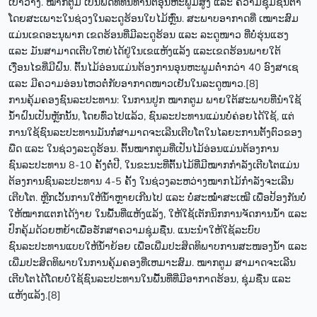
ເປົ່າວ່າງ. ໝາກຕູມ ເປັນພືດທີ່ທົນທານຕໍ່ອຸນຫະພູມສູງ ແລະ ຄວາມຊຸ່ມຊື່ນຕ່ຳ
ໂດຍສະເພາະໃນຊ່ວງໃນລະດູຮ້ອນໃບໄມ້ຫຼົ່ນ. ສະພາບອາກາດທີ່ ເໝາະສົມ
ແມ່ນເຂດອະນຸພາກ ເຂດຮ້ອນທີ່ມີລະດູຮ້ອນ ແລະ ລະດູໜາວ ທີ່ບໍ່ຮຸ່ນແຮງ
ແລະ ມັນສາມາດເຕີບໃຫຍ່ໄດ້ຢູ່ໃນເຂແຫ້ງແລ້ງ ແລະເຂດຮ້ອນພາຍໃຕ້
ເງື່ອນໄຂທີ່ມີຝົນ. ຕົ້ນໄມ້ອ່ອນແມ່ນຕ້ອງການອຸນຫະພູມຕໍ່າກວ່າ 40 ອົງສາເຊ
ແລະ ມີຄວາມອ່ອນໄຫວຕໍ່ກັບອາກາດໜາວເຢັນໃນລະດູໜາວ.[8]
ການຄຸ້ມຄອງຊົນລະປະທານ: ໃນການປູກ ໝາກຕູມ ພາຍໃຕ້ສະພາບທີ່ນຳໃຊ້
ນໍ້ຳຝົນເປັນຫຼັກນັ້ນ, ໂດຍທົ່ວໄປແລ້ວ, ຊົນລະປະທານແມ່ນບໍ່ຄ່ອຍໄດ້ໃຊ້, ແຕ່
ການໃຊ້ຊົນລະປະທານມັນກໍ່ສາມາດຈະເລີນເຕີບໂຕໃນໄລຍະການຕັ້ງຕົວຂອງ
ພືດ ແລະ ໃນຊ່ວງລະດູຮ້ອນ. ຕົ້ນໝາກຕູມທີ່ເປັນໄມ້ອ່ອນແມ່ນຕ້ອງການ
ຊົນລະປະທານ 8-10 ຄັ້ງຕໍ່ປີ, ໃນຂະນະທີ່ຕົ້ນໄມ້ທີ່ມີໝາກກຳລັງເຕີບໂຕແມ່ນ
ຕ້ອງການຊົນລະປະທານ 4-5 ຄັ້ງ ໃນຊ່ວງລະຫວ່າງໝາກໄມ້ກໍາລັງຈະເລີນ
ເຕີບໂຕ. ຫຼີກເວັ້ນການໃຫ້ນ້ຳຫຼາຍເກີນໄປ ແລະ ບໍ່ສະໝໍ່ຳສະເໝີ ເພື່ອປ້ອງກັນບໍ່
ໃຫ້ໝາກແຕກໄດ້ງ່າຍ ໃນພື້ນທີ່ແຫ້ງແລ້ງ, ໃຫ້ໃຊ້ເຕັກນິກການຈັດການນ້ຳ ແລະ
ປົກຄຸ້ມດ້ວຍຫຍ້າເພື່ອຮັກສາຄວາມຊຸ່ມຊື່ນ. ແນະນຳໃຫ້ໃຊ້ລະບົບ
ຊົນລະປະທານແບບໃຫ້ນ້ຳຍ້ອຍ ເພື່ອເພີ່ມປະສິດທິພາບການສະໜອງນ້ຳ ແລະ
ເພີ່ມປະສິດທິພາບໃນການຄຸ້ມຄອງທີ່ເຫມາະສົມ. ໝາກຕູມ ສາມາດຈະເລີນ
ເຕີບໂຕໄດ້ໂດຍບໍ່ໃຊ້ຊົນລະປະທານໃນພື້ນທີ່ທີ່ມີອາກາດຮ້ອນ, ຊຸ່ມຊື່ນ ແລະ
ແຫ້ງແລ້ງ.[8]