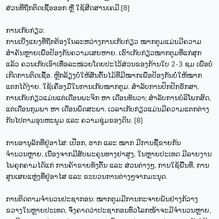
ສ່ວນທີ່ຖືກຕິດເຊື້ອອອກ ຫຼື ໃຊ້ສີດສານເຄມີ.[8]
ການເກັບກ່ຽວ:
ການເບີ່ງແຍງທີ່ຖືກຕ້ອງໃນລະຫວ່າງການເກັບກ່ຽວ ໝາກຕູມແມ່ນມີຄວາມ
ສຳຄັນຫຼາຍເພື່ອປ້ອງກັນຄວາມເສຍຫາຍ. ເຮົາເກັບກ່ຽວໝາກຕູມທີ່ແກ່ສຸກ
ແລ້ວ ຄວນເກັບເອົາເທື່ອລະໜ່ວຍໂດຍປະໄວ້ສ່ວນຂອງກ້ານໃບ 2-3 ຊມ ເພື່ອບໍ່
ເກີດການຕິດເຊື້ອ. ຫຼີກລ້ຽງບໍ່ໃຫ້ສັ່ນຕົ້ນໄມ້ທີ່ມີໝາກເພື່ອປ້ອງກັນບໍ່ໃຫ້ໝາກ
ແຕກໄດ້ງ່າຍ. ໃຊ້ເຄື່ອງມືໃນການເກັບໝາກຕູມ. ສໍາລັບການປົກປັກຮັກສາ,
ການເກັບກ່ຽວແມ່ນແຕ່ເດືອນພະຈິກ ຫາ ເດືອນທັນວາ; ສໍາລັບການບໍລິໂພກສົດ,
ແຕ່ເດືອນກຸມພາ ຫາ ເດືອນພຶດສະພາ. ເວລາເກັບກ່ຽວແມ່ນມີຄວາມແຕກຕ່າງ
ກັນໄປຕາມອຸນຫະພູມ ແລະ ຄວາມຊຸ່ມຂອງດິນ. [8]
ການອານຸລັກທີ່ຢູ່ອາໄສ: ເປືອກ, ຮາກ ແລະ ໝາກ ມີການຊື້ຂາຍກັນ
ຈຳນວນຫຼາຍ, ເນື່ອງຈາກມີສັບພະຄຸນທາງຢາສູງ, ໃນຫຼາຍປະເທດ ມີລາຍງານ
ໄພຄຸກຄາມໄດ້ແກ່ ການຄ້າຂາຍທັງຕົ້ນ ແລະ ສ່ວນຕ່າງໆ, ການໃຊ້ພື້ນທີ່, ການ
ສູນເສຍແຫຼ່ງທີ່ຢູ່ອາໄສ ແລະ ຂະບວນການຕ່າງໆຈາກມະນຸດ.
ການຕິດຕາມຈຳນວນປະຊາກອນ: ໝາກຕູມມີການກະຈາຍພັນຢ່າງກ້ວາງ
ຂວາງໃນຫຼາຍປະເທດ, ຈຶ່ງຄາດວ່າປະຊາກອນທົ່ວໂລກໜ້າຈະມີຈຳນວນຫຼາຍ,