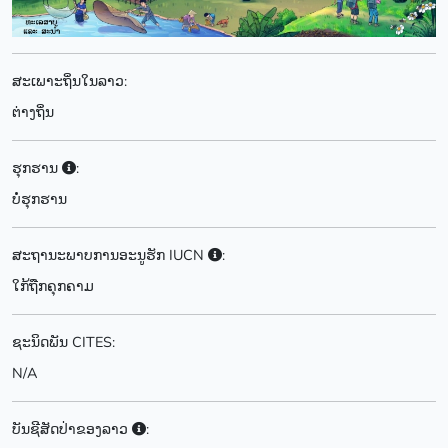
ສະເພາະຖິ່ນໃນລາວ:
ຕ່າງຖິ່ນ
ຮຸກຮານ
:
ບໍ່ຮຸກຮານ
ສະຖານະພາບການອະນູຮັກ IUCN
:
ໃກ້ຖືກຄຸກຄາມ
ຊະນິດພັນ CITES:
N/A
ບັນຊີສັດປ່າຂອງລາວ
: