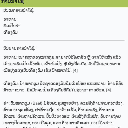
ການນຳໃຊ້
ປະເພດການນຳໃຊ້:
ອາຫານ
ພືດເປັນຢາ
ເຄື່ອງດື່ມ
ບັນຍາຍການນຳໃຊ້:
ອາຫານ: ໝາກສຸກຂອງໝາກຕູມ ສາມາດບໍລິໂພກສົດ ຫຼື ຕາກໃຫ້ແຫ້ງ ແລ້ວ
ເອົາມາເຮັດເປັນເຂົ້າໜົມ, ເຂົ້າໜົມປັງ, ຫຼື ຜົງເນື້ອເຍື່ອ. ມັນມີລົດຊາດຫວານ
ເມື່ອປຸງແຕ່ງເປັນເຄື່ອງດື່ມ ເຊັ່ນ ນ້ຳໝາກໄມ້. [4]
ເຄື່ອງດື່ມ: ນ້ຳໝາກຕູມ ລົດຊາດຂອງມັນຂົມເລັກນ້ອຍ ແລະຫວານ, ຄ້າຍຄືກັບ
ນ້ຳໝາກນາວ. ມັນມັກຈະເປັນເຄື່ອງດື່ມທີ່ດື່ມໃນຊ່ວງອາກາດຮ້ອນ. [4]
ຢາ: ຕົ້ນໝາກຕູມ (Bael) ມີສັບພະຄຸນຫຼາຍຢ່າງ, ລວມທັງຕ້ານການຖອກທ້ອງ,
ຕ້ານການຖອກທ້ອງ, ຢາຕ້ານເຊື້ອ, ຢາຕ້ານເຊື້ອ, ຕ້ານມະເຮັງ, ຕ້ານການ
ອັກເສບ, ຕ້ານການອັກເສບ, ປິ່ນປົວບາດແຜ, ຕ້ານສິ່ງທີ່ເປັນຜິດ, ຂັບການຖ່າຍ
ເທທາງປັດສະວະ, ການເກີດລູກ, ແລະ ຕ້ານການອັກເສບ. ການວິໄຈຢ່າງ