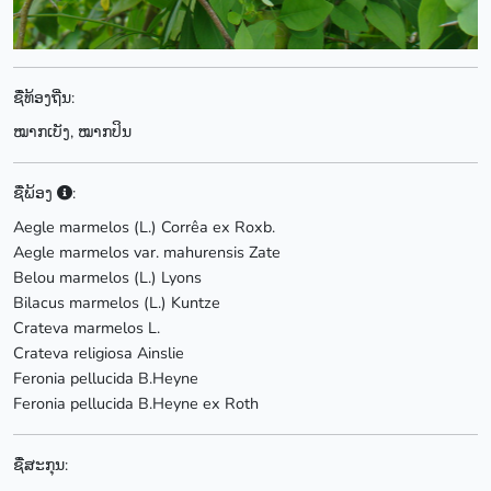
ຊື່ທ້ອງຖີ່ນ:
ໝາກເບັງ, ໝາກປິນ
ຊື່ພ້ອງ
:
Aegle marmelos (L.) Corrêa ex Roxb.
Aegle marmelos var. mahurensis Zate
Belou marmelos (L.) Lyons
Bilacus marmelos (L.) Kuntze
Crateva marmelos L.
Crateva religiosa Ainslie
Feronia pellucida B.Heyne
Feronia pellucida B.Heyne ex Roth
ຊື່ສະກຸນ: