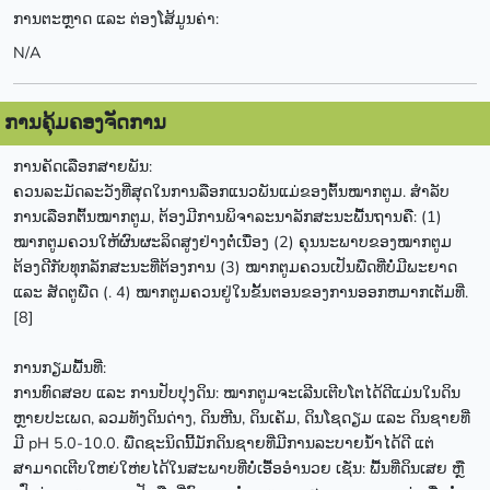
ການຕະຫຼາດ ແລະ ຕ່ອງໂສ້ມູນຄ່າ:
N/A
ການຄຸ້ມຄອງຈັດການ
ການຄັດເລືອກສາຍພັນ:
ຄວນລະມັດລະວັງທີ່ສຸດໃນການລືອກແນວພັນແມ່ຂອງຕົ້ນໝາກຕູມ. ສໍາລັບ
ການເລືອກຕົ້ນໝາກຕູມ, ຕ້ອງມີການພິຈາລະນາລັກສະນະພື້ນຖານຄື: (1)
ໝາກຕູມຄວນໃຫ້ຜົນຜະລິດສູງຢ່າງຕໍ່ເນື່ອງ (2) ຄຸນນະພາບຂອງໝາກຕູມ
ຕ້ອງດີກັບທຸກລັກສະນະທີ່ຕ້ອງການ (3) ໝາກຕູມຄວນເປັນພືດທີ່ບໍ່ມີພະຍາດ
ແລະ ສັດຕູພືດ (. 4) ໝາກຕູມຄວນຢູ່ໃນຂັ້ນຕອນຂອງການອອກຫມາກເຕັມທີ່.
[8]
ການກຽມພື້ນທີ່:
ການທົດສອບ ແລະ ການປັບປຸງດິນ: ໝາກຕູມຈະເລີນເຕີບໂຕໄດ້ດີແມ່ນໃນດິນ
ຫຼາຍປະເພດ, ລວມທັງດິນດ່າງ, ດິນຫີນ, ດິນເຄັມ, ດິນໂຊດຽມ ແລະ ດິນຊາຍທີ່
ມີ pH 5.0-10.0. ພືດຊະນິດນີ້ມັກດິນຊາຍທີ່ມີການລະບາຍນໍ້າໄດ້ດີ ແຕ່
ສາມາດເຕີບໃຫຍ່ໃຫ່ຍໄດ້ໃນສະພາບທີ່ບໍ່ເອື້ອອຳນວຍ ເຊັ່ນ: ພື້ນທີ່ດິນເສຍ ຫຼື