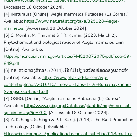
[Accessed: 18 October 2024].
[4] iNaturalist [Online] “Aegle marmelos Rutaceae (L.) Correa.”
Available:
https://www.inaturalist.org/taxa/325928-Aegle-
marmelos,
[Ac-cessed: 18 October 2024].
[5] S. Monika, M. Thirumal & PR. Kumar. (2023, March 2).
Phytochemical and biological review of Aegle marmelos Linn.
[Online]. Availa-ble:
https://pmc.ncbi.nlm.nih.gov/articles/PMC10072075/pdf/fsoa-09-
849.pdf
[6] ດຣ. ສະແຫວງສຶກສາ. (2011). ຕົ້ນໄມ້ ປຽບເໝືອນປອດຂອງພວກເຮົາ.
[Online]. Available:
https://www.pha-tad-ke.com/wp-
content/uploads/2016/10/Trees-of-Laos-1-Dr.-Bouakhaykhone-
Svengsuksa-Lao-1.pdf
[7] QSBG. [Online] “Aegle marmelos Rutaceae (L.) Correa.”
Available:
http://www.qsbg.org/Database/plantdb/mdp/medicinal-
specimen.asp?id=700.
[Accessed: 18 October 2024].
[8] A. K. Singh, S. Singh & P. L. Saroj. (2018). The Bael Production
Tech-nology [Online]. Available:
https://ciah.icar.gov.in/publication/Technical_bulletin/2018/bael_pr