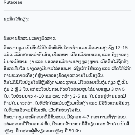
Rutaceae
ຊະນິດໃກ້ຄຽງ:
ບັນຍາຍລັກສະນະທາງພືດສາດ:
ຕົ້ນໝາກຕູມ ເປັນຕົ້ນໄມ້ຢືນຕົ້ນທີ່ເຕີບໃຫຍ່ຊ້າ ແລະ ມີຄວາມສູງເຖິງ 12-15
ແມັດ. ມີລັກສະນະລຳຕົ້ນສັ້ນ, ເປືອກໜາ, ເປືອກມີຮອຍແຕກ, ແລະ ກິ່ງງ່າຂອງ
ມັນຈະມີໜາມ. ງ່າ ແລະ ຍອດອ່ອນມີໜາມຢ່າງຫຼວງຫຼາຍ. ເມື່ອຕົ້ນໄມ້ຖືກສິ່ງ
ອື່ນກະທົບໃສ່ ຢາງຂອງມັນຈະໄລ່ອອກມາ, ເຊິ່ງເຮັດໃຫ້ແຂງ ແລະ ເຮັດໃຫ້ເກີດ
ການລະຄາຍເຄືອງຄໍຫຼັງຈາກລອງລົດຊາດຫວານໃນເບື້ອງຕົ້ນ.
ຕົ້ນໄມ້ນີ້ມີໃບປ່ຽນໃບທີ່ຫຼົ່ນລົງຕາມລະດູການ. ມີໃບຍ່ອຍເປັນກຸ່ມດ່ຽວ ຫຼື ເປັນ
ກຸ່ມ 2 ຫຼື 3 ໃບ. ແຕ່ລະໃບປະກອບດ້ວຍໃບຍ່ອຍຮູບໄຂ່ປາຍແຫຼມ 3 ຫາ 5
ໃບ. ໃບຍ່ອຍຍາວ 4-10 ຊມ ແລະ ກວ້າງ 2-5 ຊມ. ໃບຍ່ອຍຢູ່ປາຍຍອດມີ
ກ້ານໃບຍາວກວ່າ. ໃບທີ່ເກີດໃໝ່ແມ່ນເຫຼື້ອມເປັນເງົາ ແລະ ມີສີບົວແກມສີມ່ວງ.
ໃບທີ່ແກ່ແລ້ວຈະມີກິ່ນເໝັນ ເມື່ອຖືກຍ່ອງໃສ່ກັນ.
ຕົ້ນໝາກຕູມ ຜະລິດດອກທີ່ມີກິ່ນຫອມ, ມີຊໍ່ດອກ 4-7 ດອກ ຕາມກິ່ງງ່າອ່ອນ.
ແຕ່ລະດອກມີກີບດອກ 4 ກີບ, ກີບດອກດ້ານນອກມີສີຂຽວ ແລະ ດ້ານໃນເປັນສີ
ເຫຼືອງ. ມີເກສອນຜູ້ສີຂຽວອອກເຫຼືອງ ມີ 50 ອັນ.