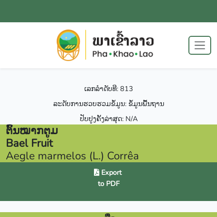
ເລກລຳດັບທີ: 813
ລະດັບການຮວບຮວມຂໍ້ມູນ: ຂໍ້ມູນພື້ນຖານ
ປັບປູງຄັ້ງລ່າສຸດ: N/A
ຕົ້ນໝາກຕູມ
Bael Fruit
Aegle marmelos (L.) Corrêa
Export
to PDF