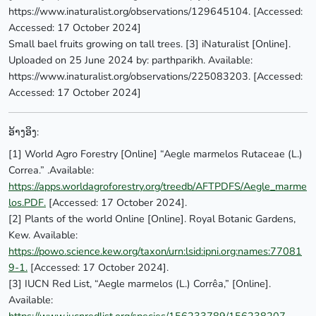
https://www.inaturalist.org/observations/129645104. [Accessed:
Accessed: 17 October 2024]
Small bael fruits growing on tall trees. [3] iNaturalist [Online].
Uploaded on 25 June 2024 by: parthparikh. Available:
https://www.inaturalist.org/observations/225083203. [Accessed:
Accessed: 17 October 2024]
ອ້າງອິງ:
[1] World Agro Forestry [Online] “Aegle marmelos Rutaceae (L.)
Correa.” .Available:
https://apps.worldagroforestry.org/treedb/AFTPDFS/Aegle_marme
los.PDF.
[Accessed: 17 October 2024].
[2] Plants of the world Online [Online]. Royal Botanic Gardens,
Kew. Available:
https://powo.science.kew.org/taxon/urn:lsid:ipni.org:names:77081
9-1.
[Accessed: 17 October 2024].
[3] IUCN Red List, “Aegle marmelos (L.) Corrêa,” [Online].
Available:
https://www.iucnredlist.org/species/156233789/156238207.