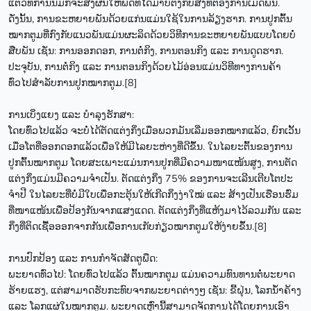
ແຕ່ວິທີການນີ້ມັກຈະສົ່ງຜົນໃຫ້ພືດທີ່ໄດ້ມາບໍ່ຕົງກັບສິ່ງທີ່ຕ້ອງການເມັດພັນ.
ດັ່ງນັ້ນ, ການຂະຫຍາຍພັນດ້ວຍແກ່ນແມ່ນໃຊ້ໃນການລ້ຽງຮາກ. ການປູກຕົ້ນ
ໝາກຕູມທີ່ກົງກັບແນວພັນແມ່ນຜະລິດດ້ວຍວິທີການຂະຫຍາຍພັນແບບໂດຍບໍ່
ສືບພັນ ເຊັ່ນ: ການອອກດອກ, ການຕໍ່ກິງ, ການຕອນກິງ ແລະ ການດູດຮາກ.
ປະຈຸບັນ, ການຕໍ່ກິງ ແລະ ການຕອນກິງດ້ວຍໄມ້ອ່ອນແມ່ນວິທີທາງການຄ້າ
ທົ່ວໄປສຳລັບການປູກໝາກຕູມ.[8]
ການເບິ່ງແຍງ ແລະ ບຳລຸງຮັກສາ:
ໂດຍທົ່ວໄປແລ້ວ ຈະບໍ່ໄດ້ຕັດແຕ່ງກິ່ງເມື່ອພວກມັນເລີ່ມອອກໝາກແລ້ວ, ຍົກເວັ້ນ
ເມື່ອໂຕທີ່ອອກດອກແລ້ວເພື່ອໃຫ້ມີໄລຍະຫ່າງທີ່ດີຂຶ້ນ. ໃນໄລຍະຕົ້ນຂອງການ
ປູກຕົ້ນໝາກຕູມ ໂດຍສະເພາະແມ່ນການປູກທີ່ມີຄວາມໜາແໜ້ນສູງ, ການຕັດ
ແຕ່ງກິ່ງແມ່ນມີຄວາມຈໍາເປັນ. ຕັດແຕ່ງກິ່ງ 75% ຂອງການຈະເລີນເຕີບໂຕປະ
ຈໍາປີ ໃນໄລຍະທີ່ບໍ່ມີໃບເພື່ອກະຕຸ້ນໃຫ້ເກີດກິ່ງງ່າໃໝ່ ແລະ ສ້າງເປັນເຮືອນຮົ່ມ
ທີ່ໜາແໜ້ນເພື່ອປ້ອງກັນຈາກແສງແດດ. ຕັດແຕ່ງກິ່ງທີ່ແຫ້ງມາໄວ້ລວມກັນ ແລະ
ກິ່ງທີ່ຕິດເຊື້ອອອກຈາກກັນເພື່ອການເກັບກ່ຽວໝາກຕູມໃຫ້ງ່າຍຂຶ້ນ.[8]
ການປົກປ້ອງ ແລະ ການກຳຈັດສັດຕູພືດ:
ພະຍາດທົ່ວໄປ: ໂດຍທົ່ວໄປແລ້ວ ຕົ້ນໝາກຕູມ ແມ່ນຄວາມທົນທານຕໍ່ພະຍາດ
ຮ້າຍແຮງ, ແຕ່ສາມາດຮັບກະທົບຈາກພະຍາດຕ່າງໆ ເຊັ່ນ: ຂີ້ຝຸ່ນ, ໂລກນ້ຳຄ້່າງ
ແລະ ໂລກແຜ່ໃນໝາກຕູມ. ພະຍາດເຫຼົ່ານີ້ສາມາດຈັດການໄດ້ໂດຍການເອົາ