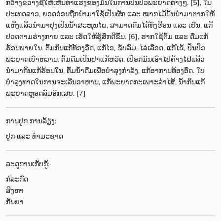
ກວ້າງຂວາງຊີ້ໃຫ້ເຫັນທ່າແຮງຂອງມັນໃນການປິ່ນປົວພະຍາດຕ່າງໆ. [5], ໃນ
ປະເທດລາວ, ຍອດອ່ອນຖືກນຳມາໃຊ້ເປັນຜັກ ແລະ ໝາກໄມ້ນັ້ນນຳມາຕາກໃຫ້
ແຫ້ງແລ້ວນຳມາປຸງເປັນນ້ຳສະໝຸນໄພ, ສາມາດດື່ມໄດ້ທັງຮ້ອນ ແລະ ເຢັນ, ແກ້
ປວດຕາມຮ່າງກາຍ ແລະ ເຮັດໃຫ້ຮູ້ສຶກດີຂຶ້ນ. [6], ຮາກໃຊ້ຕົ້ມ ແລະ ດື່ມແກ້
ຮ້ອນພາຍໃນ. ຕົ້ມກິນແກ້ທ້ອງອືດ, ແກ້ໄອ, ຂັບລົມ, ໄລ່ເລືອດ, ແກ້ໄຂ້, ປິ່ນປົວ
ພະຍາດເບົາຫວານ. ຕົ້ມດື່ມເປັນຢາແກ້ຫວັດ, ເປືອກມັນເອົາໄປຄ້າງໄຟແລ້ວ
ນຳມາກິນແກ້ຮ້ອນໃນ, ຕົ້ມນ້ຳດື່ມເພື່ອບຳລຸງກຳລັງ, ແກ້ອາການທ້ອງອືດ. ໃບ
ບຳລຸງທາດໃນການຈະເລີນອາຫານ, ແກ້ພະຍາດກະເພາະລຳໄສ້, ນ້ຳກິນແກ້
ພະຍາດຫຼອດລົມອັກເສບ. [7]
ການປູກ ການລ້ຽງ:
ປູກ ແລະ ທຳມະຊາດ
ລະດູການເກັບກູ້:
ກໍລະກົດ
ສິງຫາ
ກັນຍາ