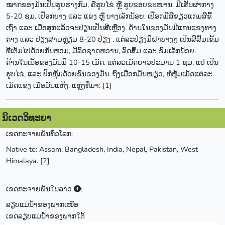
ໝາກຂອງມັນເປັນຮູບຮ່າງກົມ, ຄືຮູບໄຂ່ ຫຼື ຮູບຂອບຂະໜານ. ມີເສັ້ນຜ່າກາງ
5-20 ຊມ. ເປືອກບາງ ແລະ ແຂງ ຫຼື ບາງເລັກນ້ອຍ. ເປືອກມີສີຂຽວແກມສີຂີ້
ເຖົ່າ ແລະ ເມື່ອສຸກແລ້ວຈະປ່ຽນເປັນສີເຫຼືອງ. ດ້ານໃນຂອງມັນມີແກນແຂງທາງ
ກາງ ແລະ ປ່ຽງສາມຫຼ່ຽມ 8-20 ປ່ຽງ . ແຕ່ລະປ່ຽງມີຝາບາງໆ ເປັນສີສົ້ມເຂັ້ມ
ທີ່ເຕັມໄປດ້ວຍກິ່ນຫອມ, ມີລົດຊາດຫວານ, ລົດສົ້ມ ແລະ ຂົມເລັກນ້ອຍ.
ດ້ານໃນເນື້ອຂອງມັນມີ 10-15 ເມັດ. ແຕ່ລະເມັດຍາວປະມານ 1 ຊມ, ແປ ເປັນ
ຮູບໄຂ່, ແລະ ປົກຫຸ້ມດ້ວຍຂົນຂອງມັນ. ຖົງເມືອກມັນໜຽວ, ຫໍ່ຫຸ້ມເມັດແຕ່ລະ
ເມັດແຂງ ເມື່ອມັນແຫ້ງ. ແຫຼ່ງທີ່ມາ: [1]
ນິເວດວິທະຍາ
ເຂດກະຈາຍພັນທົ່ວໂລກ:
Native to: Assam, Bangladesh, India, Nepal, Pakistan, West
Himalaya. [2]
ເຂດກະຈາຍພັນໃນລາວ
:
ລຽບແມ່ນ້ຳຂອງພາກເໜືອ
ເຂດລຽບແມ່ນ້ຳຂອງພາກໃຕ້