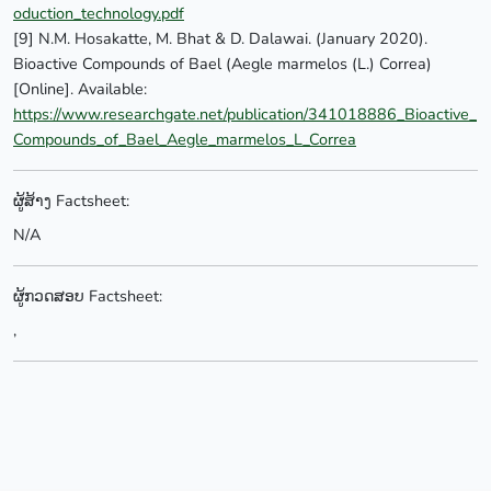
oduction_technology.pdf
[9] N.M. Hosakatte, M. Bhat & D. Dalawai. (January 2020).
Bioactive Compounds of Bael (Aegle marmelos (L.) Correa)
[Online]. Available:
https://www.researchgate.net/publication/341018886_Bioactive_
Compounds_of_Bael_Aegle_marmelos_L_Correa
ຜູ້ສ້າງ Factsheet:
N/A
ຜູ້ກວດສອບ Factsheet:
,