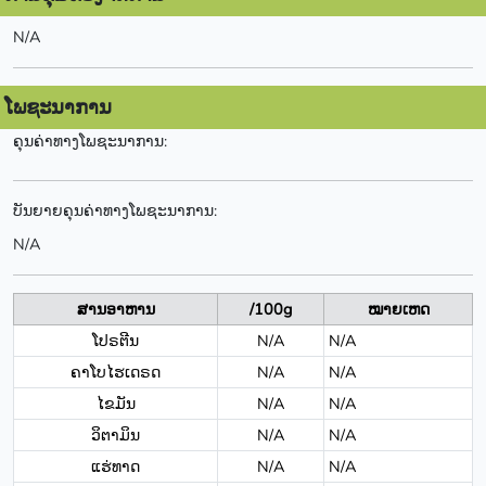
N/A
ໂພຊະນາການ
ຄຸນຄ່າທາງໂພຊະນາການ:
ບັນຍາຍຄຸນຄ່າທາງໂພຊະນາການ:
N/A
ສານອາຫານ
/100g
ໝາຍເຫດ
ໂປຣຕີນ
N/A
N/A
ຄາໂບໄຮເດຣດ
N/A
N/A
ໄຂມັນ
N/A
N/A
ວິຕາມິນ
N/A
N/A
ແຮ່ທາດ
N/A
N/A