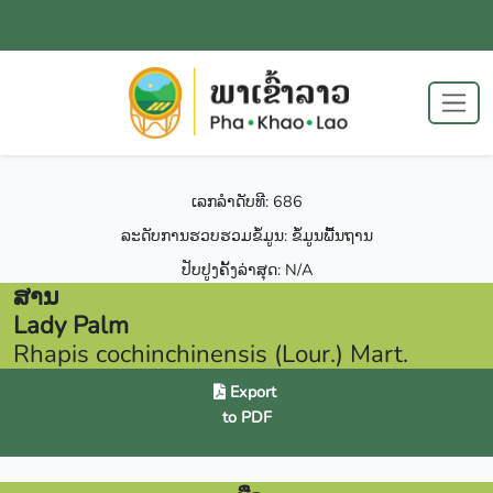
ເລກລຳດັບທີ: 686
ລະດັບການຮວບຮວມຂໍ້ມູນ: ຂໍ້ມູນພື້ນຖານ
ປັບປູງຄັ້ງລ່າສຸດ: N/A
ສານ
Lady Palm
Rhapis cochinchinensis (Lour.) Mart.
Export
to PDF