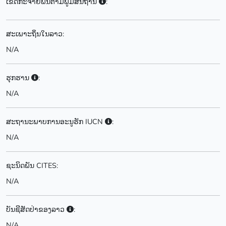
ເຂດກະຈາຍພັນຕາມພູມສັນຖານ
:
ສະເພາະຖິ່ນໃນລາວ:
N/A
ຮຸກຮານ
:
N/A
ສະຖານະພາບການອະນູຮັກ IUCN
:
N/A
ຊະນິດພັນ CITES:
N/A
ບັນຊີສັດປ່າຂອງລາວ
:
N/A