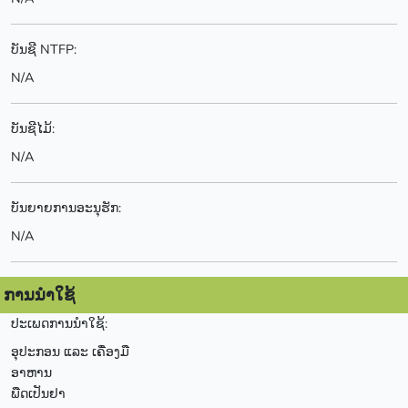
ບັນຊີ NTFP:
N/A
ບັນຊີໄມ້:
N/A
ບັນຍາຍການອະນຸຮັກ:
N/A
ການນຳໃຊ້
ປະເພດການນຳໃຊ້:
ອຸປະກອນ ແລະ ເຄື່ອງມື
ອາຫານ
ພືດເປັນຢາ