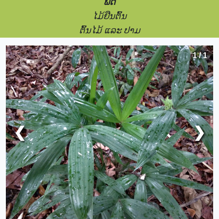
ພືດ
ໄມ້ຢືນຕົ້ນ
ຕົ້ນໄມ້ ແລະ ປາມ
1 / 1
❮
❯