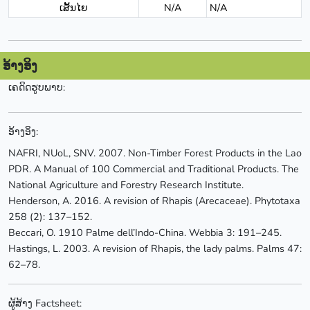
ເສັ້ນໄຍ
N/A
N/A
ອ້າງອິງ
ເຄດິດຮູບພາບ:
ອ້າງອິງ:
NAFRI, NUoL, SNV. 2007. Non-Timber Forest Products in the Lao
PDR. A Manual of 100 Commercial and Traditional Products. The
National Agriculture and Forestry Research Institute.
Henderson, A. 2016. A revision of Rhapis (Arecaceae). Phytotaxa
258 (2): 137–152.
Beccari, O. 1910 Palme dell’Indo-China. Webbia 3: 191–245.
Hastings, L. 2003. A revision of Rhapis, the lady palms. Palms 47:
62–78.
ຜູ້ສ້າງ Factsheet: