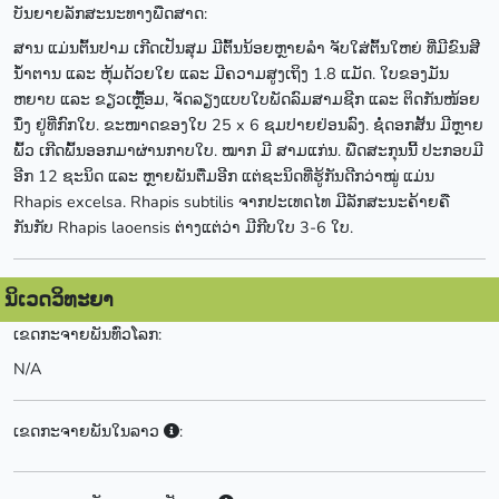
ບັນຍາຍລັກສະນະທາງພືດສາດ:
ສານ ແມ່ນຕົ້ນປາມ ເກີດເປັນສຸມ ມີຕົ້ນນ້ອຍຫຼາຍລຳ ຈັບໃສ່ຕົ້ນໃຫຍ່ ທີ່ມີຂົນສີ
ນໍ້າຕານ ແລະ ຫຸ້ມດ້ວຍໃຍ ແລະ ມີຄວາມສູງເຖິງ 1.8 ແມັດ. ໃບຂອງມັນ
ຫຍາບ ແລະ ຂຽວເຫຼື້ອມ, ຈັດລຽງແບບໃບພັດລົມສາມຊີກ ແລະ ຕິດກັນໜ້ອຍ
ນຶ່ງ ຢູ່ທີ່ກົກໃບ. ຂະໜາດຂອງໃບ 25 x 6 ຊມປາຍຢ່ອນລົງ. ຊໍ່ດອກສັ້ນ ມີຫຼາຍ
ພົ້ວ ເກີດພົ້ນອອກມາຜ່ານກາບໃບ. ໝາກ ມີ ສາມແກ່ນ. ພືດສະກຸນນີ້ ປະກອບມີ
ອີກ 12 ຊະນິດ ແລະ ຫຼາຍພັນຕື່ມອີກ ແຕ່ຊະນິດທີ່ຮູ້ກັນດີກວ່າໝູ່ ແມ່ນ
Rhapis excelsa. Rhapis subtilis ຈາກປະເທດໄທ ມີລັກສະນະຄ້າຍຄື
ກັນກັບ Rhapis laoensis ຕ່າງແຕ່ວ່າ ມີກີບໃບ 3-6 ໃບ.
ນິເວດວິທະຍາ
ເຂດກະຈາຍພັນທົ່ວໂລກ:
N/A
ເຂດກະຈາຍພັນໃນລາວ
: