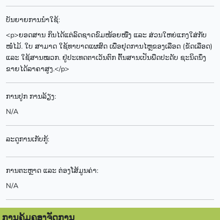
ບັນຍາຍການນຳໃຊ້:
<p>ຍອດສານ ກິນໄດ້ແຕ່ລົດຊາດຂົມໜ້ອຍໜື່ງ ແລະ ສ່ວນໃຫຍ່ແກງໃສ່ກັບ
ໜໍ່ໄມ້. ໃບ ສາມາດ ໃຊ້ທາບາດແຜສົດ ເພື່ອຢຸດການໄຫຼຂອງເລືອດ (ຂັດເລືອດ)
ແລະ ໃຊ້ສານໝວກ. ຢູ່ປະເທດຕາເວັນຕົກ ຕົ້ນສານເປັນພືດປະດັບ ຊະນິດນຶ່ງ
ຂາຍໄດ້ລາຄາສູງ.</p>
ການປູກ ການລ້ຽງ:
N/A
ລະດູການເກັບກູ້:
ການຕະຫຼາດ ແລະ ຕ່ອງໂສ້ມູນຄ່າ:
N/A
ການຄຸ້ມຄອງຈັດການ