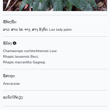
ຊື່ທ້ອງຖີ່ນ:
ລາວ: ສານ ໄທ: ຈາງ, ສາງ ອັງກິດ: Lao lady palm.
ຊື່ພ້ອງ
:
Chamaerops cochinchinensis Lour.
Rhapis laosensis Becc.
Rhapis macrantha Gagnep.
ຊື່ສະກຸນ:
Arecaceae
ຊະນິດໃກ້ຄຽງ: