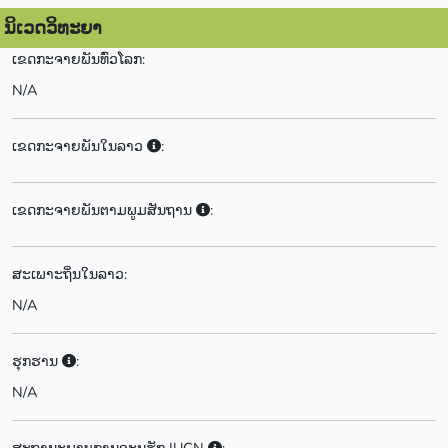
ນິເວດວິທະຍາ
ເຂດກະຈາຍພັນທົ່ວໂລກ:
N/A
ເຂດກະຈາຍພັນໃນລາວ
:
ເຂດກະຈາຍພັນຕາມພູມສັນຖານ
:
ສະເພາະຖິ່ນໃນລາວ:
N/A
ຮຸກຮານ
:
N/A