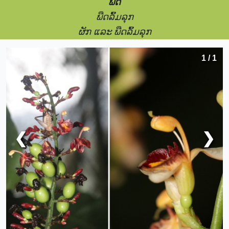
ພືດ
ພືດລົ້ມລຸກ
ຜັກ ແລະ ພືດລົ້ມລຸກ
1 / 1
❮
❯