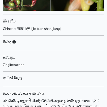
ຊື່ທ້ອງຖີ່ນ:
Chinese: 节鞭山姜 [jie bian shan jiang]
ຊື່ພ້ອງ
:
ຊື່ສະກຸນ:
Zingiberaceae
ຊະນິດໃກ້ຄຽງ:
ບັນຍາຍລັກສະນະທາງພືດສາດ:
ເປັນພືດລົ້ມລຸກຫຼາຍປີ, ມີເຫງົ້າໃຕ້ດິນທີ່ແຂງແຮງ, ລຳຕົ້ນສູງປະມານ 1,2-2
ເມັດ, ແຕກຫຼາຍຕົ້ນພາຍໃນສຸ່ມ, ມີ 5-12 ໃບ/ຕົ້ນ. ໃບຈັບລຽງແບບລະນາບ