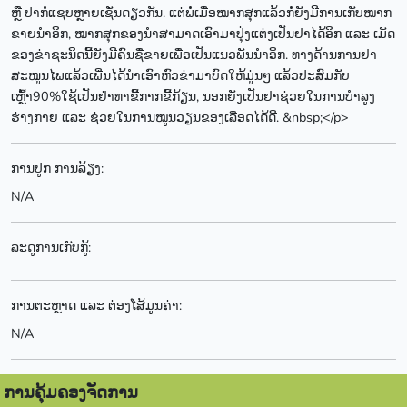
ຫຼື ປາກໍ່ແຊບຫຼາຍເຊັ່ນດຽວກັນ. ແຕ່ພໍ່ເມື່ອໝາກສຸກແລ້ວກໍ່ຍັງມີການເກັບໝາກ
ຂາຍນຳອິກ, ໝາກສຸກຂອງນຳສາມາດເອົາມາປຸ່ງແຕ່ງເປັນຢາໄດ້ອິກ ແລະ ເມັດ
ຂອງຂ່າຊະນິດນີ້ຍັງມີຄົນຊື່ຂາຍເພື່ອເປັນແນວພັນນຳອິກ. ທາງດ້ານການຢາ
ສະໜູນໄພແລ້ວເພີ່ນໄດ້ນຳເອົາຫົວຂ່າມາບົດໃຫ້ມູ່ນໆ ແລ້ວປະສົມກັບ
ເຫຼົ້າ90%ໃຊ້ເປັນຢ່າທາຂີ້ກາກຂີ້ກ້ຽນ, ນອກຍັງເປັນຢາຊ່ວຍໃນການບຳລູງ
ຮ່າງກາຍ ແລະ ຊ່ວຍໃນການໝູນວຽນຂອງເລືອດໄດ້ດີ. &nbsp;</p>
ການປູກ ການລ້ຽງ:
N/A
ລະດູການເກັບກູ້:
ການຕະຫຼາດ ແລະ ຕ່ອງໂສ້ມູນຄ່າ:
N/A
ການຄຸ້ມຄອງຈັດການ