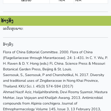
ເສັ້ນໄຍ
N/A
N/A
ອ້າງອິງ
ເຄດິດຮູບພາບ:
ອ້າງອິງ:
Flora of China Editorial Committee. 2000. Flora of China
(Flagellariaceae through Marantaceae). 24: 1–431. In C. Y. Wu, P.
H. Raven & D. Y. Hong (eds.) Fl. China. Science Press & Missouri
Botanical Garden Press, Beijing & St. Louis.
Saensouk, S., Saensouk, P and Chanshotikul, N. 2017. Diversity
and traditional uses of Zingiberaceae in Nong Khai Province,
Thailand. KKU Sci. J. 45(3) 574-594 (2017)
Ahmad Nazif Aziz, HalijahIbrahimb, Devi Rosmy Syamsir, Mastura
Mohtar, Jaya Vejayan and Khalijah Awang. 2013. Antimicrobial
compounds from Alpinia conchigera. Journal of
Ethnopharmacology Volume 145, Issue 3, 13 February 2013,