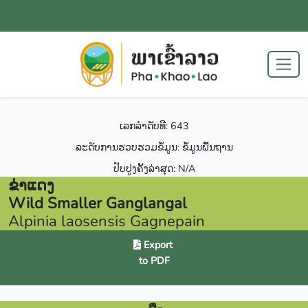
ເລກລຳດັບທີ: 643
ລະດັບການຮວບຮວມຂໍ້ມູນ: ຂໍ້ມູນພື້ນຖານ
ປັບປູງຄັ້ງລ່າສຸດ: N/A
ຂ່າແດງ
Wild Smaller Ganglangal
Alpinia laosensis Gagnepain
Export
to PDF