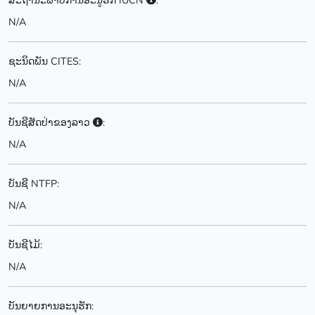
ສະຖານະພາບການອະນູຮັກ IUCN
:
N/A
ຊະນິດພັນ CITES:
N/A
ບັນຊີສັດປ່າຂອງລາວ
:
N/A
ບັນຊີ NTFP:
N/A
ບັນຊີໄມ້:
N/A
ບັນຍາຍການອະນຸຮັກ: