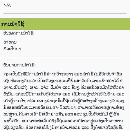
N/A
ການນຳໃຊ້
ປະເພດການນຳໃຊ້:
ອາຫານ
ພືດເປັນຢາ
ບັນຍາຍການນຳໃຊ້:
<p>ເປັນພືດທີ່ມີການນຳໃຊ້ຢ່າງກວ້າງຂວາງ ແລະ ນຳໃຊ້ໃນຊີວິດປະຈຳວັນ
ເຊັ່ນຫົວຂອງມັນແມ່ນເປັນເຄື່ອງເທດຍອດນິຍົມສຳລັບຄົນລາວເຮົາກໍ່ວ່າໄດ້ ບໍ່
ວ່າຈະເປັນແກ້ງ, ເອາະ, ແຈ່ວ, ຕົ້ມຍໍາ ແລະ ອື່ນໆ, ລ້ວນແລ້ວແຕ່ມັກໃສ່ຫົວຂ່າ
ທັງນັ້ນ. ແຕ່ລະມື້ມີການເກັບກູ້ໄປຂາຍ ແລະ ໄດ້ມີການປູກເອົາໄວ້ໃນບ້ານ ແລະ
ເກັບກູ້ຈາກປ່າ, ໜໍ່ອ່ອນຂອງຂ່າຊະນິດນີ້ຖືກເກັບກູ້ກັນຢ່າງກວ້າງຂວາງໃນຊ່ວງ
ມັນອອກໜໍ່ໃນປະມານເດືອນເມສາ-ພືດສະພາ, ສາມາດເຫັນຂາຍຢູ່ຕາມທ້ອງ
ຕະຫຼາດ, ຄົນລາວເຮົາມັກເອົາມາແກ້ງ, ລວກ ແລະ ຊຸບປົນກັບໜໍ່ໄມ້ ຫຼື ຜັກ
ຊະນິດອື່ນ. ນອກຈາກໜໍ່ແລ້ວກໍ່ຍັງມີຊໍ່ດອກອ່ອນກໍ່ນຳມາປູກແຕ່ງເປັນອາຫານ
ເຊັ່ນດຽວກັນ, ຊໍ່ດອກອ່ອນນີ້ຍັງມີການນຳມາລວມ ແລະ ປີ້ງຕ່ຳແຈ່ວໃສ່ກັບກົບ