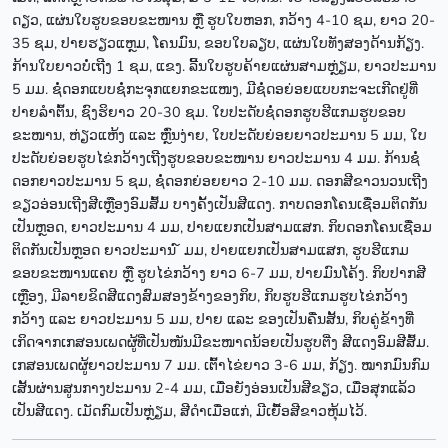
ດຽວ, ແຜ່ນໃບຮູບຂອບຂະໜານ ຫຼື ຮູບໃບຫອກ, ກວ້າງ 4-10 ຊມ, ຍາວ 20-
35 ຊມ, ປາຍຮຽວແຫຼມ, ໂຄນມົນ, ຂອບໃບລຽບ, ແຜ່ນໃບທັງສອງດ້ານກ້ຽງ.
ກ້ານໃບຍາວບໍ່ເຖີງ 1 ຊມ, ແຂງ. ລີ້ນໃບຮູບຄ້າຍແຜ່ນສາມຫຼ່ຽມ, ຍາວປະມານ
5 ມມ. ຊໍ່ດອກແບບຊໍ່ກະຈຸກແຍກຂະແໜງ, ມີຊໍ່ດອຍ່ອຍແບບກະຈະເກີດຢູ່ທີ່
ປາຍລຳຕົ້ນ, ຊົງຮິຍາວ 20-30 ຊມ. ໃບປະດັບຊໍ່ດອກຮູບຮີແກມຮູບຂອບ
ຂະໜານ, ຫ່ຽວແຫ້ງ ແລະ ຫຼົ່ນງ່າຍ, ໃບປະດັບຍ່ອຍຍາວປະມານ 5 ມມ, ໃບ
ປະດັບຍ່ອຍຮູບໄຂ່ກວ້າງເຖີງຮູບຂອບຂະໜານ ຍາວປະມານ 4 ມມ. ກ້ານຊໍ່
ດອກຍາວປະມານ 5 ຊມ, ຊໍ່ດອກຍ່ອຍຍາວ 2-10 ມມ. ດອກສີຂາວນວນເຖີງ
ຂຽວອ່ອນເຖີງສີເຫຼືອງອົມສົ້ມ ບາງຄັ້ງເປັນສີແດງ. ກາບດອກໂຄນເຊື່ອມຕິດກັນ
ເປັນຫຼອດ, ຍາວປະມານ 4 ມມ, ປາຍແຍກເປັນສາມແສກ. ກິບດອກໂຄນເຊື່ອມ
ຕິດກັນເປັນຫຼອດ ຍາວປະມານ ໌ ມມ, ປາຍແຍກເປັນສາມແສກ, ຮູບຮີແກມ
ຂອບຂະໜານແຄບ ຫຼື ຮູບໄຂ່ກວ້າງ ຍາວ 6-7 ມມ, ປາຍມົນໂຄ້ງ. ກິບປາກສີ
ເຫຼືອງ, ມີລາຍຂິດສີແດງສົມສອງຂ້າງຂອງກິບ, ກິບຮູບຮີແກມຮູບໄຂ່ກວ້າງ
ກວ້າງ ແລະ ຍາວປະມານ 5 ມມ, ປາຍ ແລະ ຂອງເປັນຄື່ນສັ້ນ, ກິບຄູ່ຂ້າງທີ່
ເກິດຈາກເກສອນເພດຜູ້ທີ່ເປັນໜັນມີຂະໜາດນ້ອຍເປັນຮູບຕີ່ງ ສີແດງອົມສີສົ້ມ.
ເກສອນເພດຜູ້ຍາວປະມານ 7 ມມ. ເຕົ້າໄຂ່ຍາວ 3-6 ມມ, ກ້ຽງ. ໝາກມົນກົມ
ເສັ້ນຜ່ານສູນກາງປະມານ 2-4 ມມ, ເມື່ອຍັງອ່ອນເປັນສີຂຽວ, ເມື່ອສຸກແລ້ວ
ເປັນສີແດງ. ເມັດກົມເປັນຫ່ຼຽມ, ສີດຳເມື່ອແກ່, ມີເຍື້ອສີຂາວຫຸ້ມໄວ້.