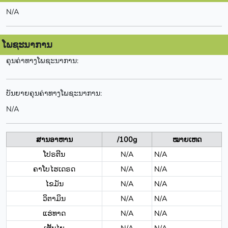
N/A
ໂພຊະນາການ
ຄຸນຄ່າທາງໂພຊະນາການ:
ບັນຍາຍຄຸນຄ່າທາງໂພຊະນາການ:
N/A
ສານອາຫານ
/100g
ໝາຍເຫດ
ໂປຣຕີນ
N/A
N/A
ຄາໂບໄຮເດຣດ
N/A
N/A
ໄຂມັນ
N/A
N/A
ວິຕາມິນ
N/A
N/A
ແຮ່ທາດ
N/A
N/A