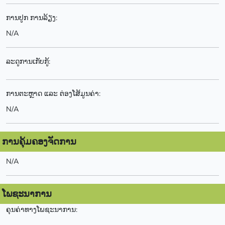
ການປູກ ການລ້ຽງ:
N/A
ລະດູການເກັບກູ້:
ການຕະຫຼາດ ແລະ ຕ່ອງໂສ້ມູນຄ່າ:
N/A
ການຄຸ້ມຄອງຈັດການ
N/A
ໂພຊະນາການ
ຄຸນຄ່າທາງໂພຊະນາການ: