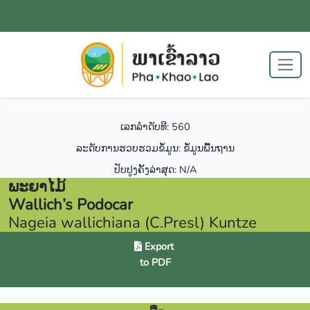
ເລກລຳດັບທີ: 560
ລະດັບການຮວບຮວມຂໍ້ມູນ: ຂໍ້ມູນພື້ນຖານ
ປັບປູງຄັ້ງລ່າສຸດ: N/A
ພະຍາໄມ້
Wallich’s Podocar
Nageia wallichiana (C.Presl) Kuntze
Export
to PDF