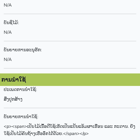
N/A
ບັນຊີໄມ້:
N/A
ບັນຍາຍການອະນຸຮັກ:
N/A
ການນຳໃຊ້
ປະເພດການນຳໃຊ້:
ສິ່ງປູກສ້າງ
ບັນຍາຍການນຳໃຊ້:
<p><span>ເປັນໄມ້ເນື້ອດີໃຊ້ເຮັດເປັນແປ້ນແອ້ມຜາເຮືອນ ແລະ ກະດານ. ຍັງ
ໃຊ້ເປັນໄມ້ຄັນຖ້າງເຮືອອຶກໄດ້ດ້ວຍ.</span></p>