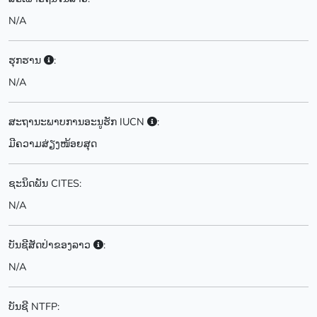
N/A
ຮຸກຮານ
:
N/A
ສະຖານະພາບການອະນູຮັກ IUCN
:
ມີຄວາມສ່ຽງໜ້ອຍສຸດ
ຊະນິດພັນ CITES:
N/A
ບັນຊີສັດປ່າຂອງລາວ
:
N/A
ບັນຊີ NTFP: