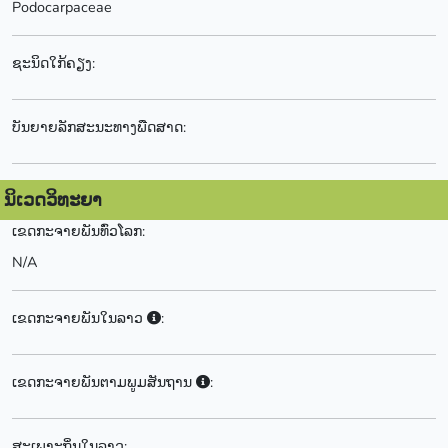
Podocarpaceae
ຊະນິດໃກ້ຄຽງ:
ບັນຍາຍລັກສະນະທາງພືດສາດ:
ນິເວດວິທະຍາ
ເຂດກະຈາຍພັນທົ່ວໂລກ:
N/A
ເຂດກະຈາຍພັນໃນລາວ
:
ເຂດກະຈາຍພັນຕາມພູມສັນຖານ
:
ສະເພາະຖິ່ນໃນລາວ: