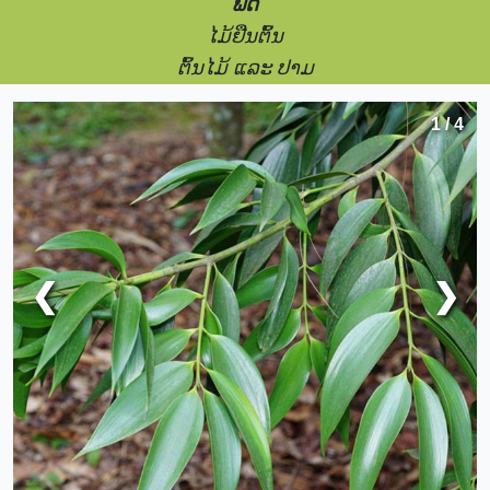
ພືດ
ໄມ້ຢືນຕົ້ນ
ຕົ້ນໄມ້ ແລະ ປາມ
1 / 4
❮
❯