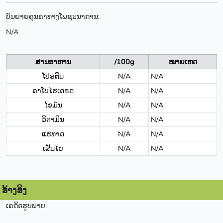
ບັນຍາຍຄຸນຄ່າທາງໂພຊະນາການ:
N/A
ສານອາຫານ
/100g
ໝາຍເຫດ
ໂປຣຕີນ
N/A
N/A
ຄາໂບໄຮເດຣດ
N/A
N/A
ໄຂມັນ
N/A
N/A
ວິຕາມິນ
N/A
N/A
ແຮ່ທາດ
N/A
N/A
ເສັ້ນໄຍ
N/A
N/A
ອ້າງອິງ
ເຄດິດຮູບພາບ: