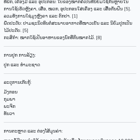
ທີ່ພັກ, ເຄື່ອງມື ແລະ ອຸປະກອນ: ໃບຂອງໝາກຄໍ້ເປັນທີ່ນິຍົມໃຊ້ກັນຫຼາຍໃນ
ການໃຊ້ເຮັດຫຼັງຄາ, ເສື່ອ, ໝວກ, ອຸປະກອນໃສ່ເຄື່ອງ ແລະ ເສື້ອກັ່ນຝົນ [5].
ລວມທັງການໃຊ່ມູງຫຼັງຄາ ແລະ ຕົກປາ. [1]
ພືດປະດັບ: ປາມຊະນິດທົນຕໍ່ສະພາບອາກາດທີ່ໜາວເຢັນ ແລະ ນິຍົມປູກເປັນ
ໄມ້ປະດັບ. [5]
ກະສິກຳ: ໝາກໃຊ້ເປັນອາຫານຂອງນົກທີ່ກິນໝາກໄມ້. [8]
ການປູກ ການລ້ຽງ:
ປູກ ແລະ ທຳມະຊາດ
ລະດູການເກັບກູ້:
ມັງກອນ
ກຸມພາ
ພະຈິກ
ທັນວາ
ການຕະຫຼາດ ແລະ ຕ່ອງໂສ້ມູນຄ່າ: