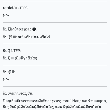
ຊະນິດພັນ CITES:
N/A
ບັນຊີສັດປ່າຂອງລາວ
:
ບັນຊີທີ່ III: ຊະນິດພັນປະເພດທົ່ວໄປ
ບັນຊີ NTFP:
ບັນຊີ III (ຍືນຍົງ / ທົ່ວໄປ)
ບັນຊີໄມ້:
N/A
ບັນຍາຍການອະນຸຮັກ:
ພືດຊະນິດມີເກຂດກະຈາຍພັນທີ່ກວ້າງຂວາງ ແລະ ມີປະຊາກອນຈຳນວນຫຼາຍ,
ບັດຈຸບັນຍັງບໍ່ພົບໄພຂົ່ມຂູ່ທີ່ສຳຄັນໃດໆ ແລະ ຍັງບໍ່ພົບໄພຂົ່ມຂູ່ທີ່ສຳຄັນໃນ