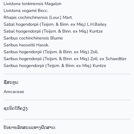
Livistona tonkinensis Magalon
Livistona vogamii Becc.
Rhapis cochinchinensis (Lour.) Mart.
Sabal hogendorpii (Teijsm. & Binn. ex Miq.) L.H.Bailey
Sabal hoogendorpii (Teijsm. & Binn. ex Miq.) Kuntze
Saribus cochinchinensis Blume
Saribus hasseltii Hassk.
Saribus hogendorpii (Teijsm. & Binn. ex Miq.) Zoll.
Saribus hogendorpii (Teijsm. & Binn. ex Miq.) Zoll. ex Schaedtler
Saribus hoogendorpii (Teijsm. & Binn. ex Miq.) Kuntze
ຊື່ສະກຸນ:
Arecaceae
ຊະນິດໃກ້ຄຽງ:
ບັນຍາຍລັກສະນະທາງພືດສາດ: