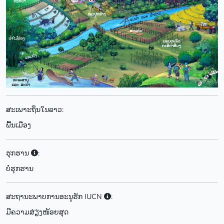
ສະເພາະຖິ່ນໃນລາວ:
ພື້ນເມືອງ
ຮຸກຮານ
:
ບໍ່ຮຸກຮານ
ສະຖານະພາບການອະນູຮັກ IUCN
:
ມີຄວາມສ່ຽງໜ້ອຍສຸດ