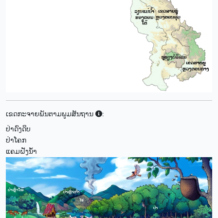
ເຂດກະຈາຍພັນຕາມພູມສັນຖານ
:
ປ່າດົງດິບ
ປ່າໂຄກ
ແຄມຝັ່ງນໍ້າ