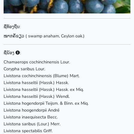
ຊື່ທ້ອງຖີ່ນ:
ໝາກຄໍ້ຂຽວ ( swamp anaham, Ceylon oak.)
ຊື່ພ້ອງ
:
Chamaerops cochinchinensis Lour.
Corypha saribus Lour.
Livistona cochinchinensis (Blume) Mart.
Livistona hasseltii (Hassk.) Hassk.
Livistona hasseltii (Hassk.) Hassk. ex Miq.
Livistona hasseltii (Hassk.) Wendl.
Livistona hogendorpii Teijsm. & Binn. ex Miq.
Livistona hoogendorpii André
Livistona inaequisecta Becc.
Livistona saribus (Lour.) Merr.
Livistona spectabilis Griff.