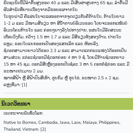
ພືດຊະນິດນີ້ມີລຳຕົ້ນສູງຮອດ 40 ມ ແລະ ມີເສັ້ນຜ່າສູນກາງ 65 ຊມ, ລຳຕົ້ນມີ
ຜິວສຳພັດທີ່ຍາບເນື່ອງຈາກມີຮອຍແຜຈາກໃບ.
ໃບຮູບຝາມື ຄືແຜ່ນໃບຈະແຜອອກຈາກຈຸດດຽວກັນຄືກ້ານໃບ, ກ້ານໃບຍາວ
1-2 ມ ແລະ ມີໜາມສີຂຽວ ຫາ ສີນໍ້າຕານບໍລິເວນຂອບ ໂດຍຈະອອກແໜ້ນບໍ
ລິເວນໂຄນກ້ານໃບ ແລະ ຄ່ອຍໆບາງລົງໄປທາງປາຍ, ແຜ່ນໃບມີລັດສະນະ
ເກືອບວົງກົມ, ກວ້າງ 1.5 ຫາ 1.7 ມ ແລະ ມີສີຂຽວທັງສອງດ້ານ, ປາຍໃບ
ແຫຼມ, ຂອບໃບແຍກອອກເປັນສອງແສກເລິກ ແລະ ຫ້ອຍລົງ.
ຊໍ່ດອກສາມາດຍາວໄດ້ຮອດ 2.3 ມ ແລະ ສາມາດແຕກຂະແໜ່ງໄດ້ອອກເປັນ
ສາມສ່ວນ, ແຕ່ລະຊໍ່ດອກມີຊໍ່ດອກຍ່ອຍ 4 ຫາ 9 ຊໍ່. ໂດຍມີກ້ານຊໍ່ດອກຍາວ
15 ຫາ 45 ຊມ, ດອກມີສີເຫຼືອງອອກເປັນຊໍ່ລະ 3 ຫາ 5 ດອກຕໍ່ຊໍ່ຍ່ອຍ ແລະ ມີ
ຂະໜາດປະມານ 2 ມມ.
ໝາກສີຟ້າ ຫຼື ສີຟ້າປົນສີເທົາ, ຮູບກົມ ຫຼື ຮູບໄຂ່, ຂະໜາດ 2.5 x 2 ຊມ.
ແຫຼ່ງທີ່ມາ: [1]
ນິເວດວິທະຍາ
ເຂດກະຈາຍພັນທົ່ວໂລກ:
Native to Borneo, Cambodia, Jawa, Laos, Malaya, Philippines,
Thailand, Vietnam. [2]