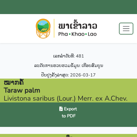
ເລກລຳດັບທີ: 481
ລະດັບການຮວບຮວມຂໍ້ມູນ: ເກີອບສົມບູນ
ປັບປູງຄັ້ງລ່າສຸດ: 2026-03-17
ໝາກຄໍ້
Taraw palm
Livistona saribus (Lour.) Merr. ex A.Chev.
Export
to PDF