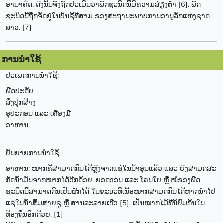
ອານາຄົດ, ດັງນັ້ນຈຶ່ງຖືກປະເມີນວ່າພືກຊະນິດນີ້ມີຄວາມສ່ຽງຕ່ຳ [6]. ພືດ
ຊະນິດນີ້ຖືກຈັດຢູ່ໃນບັນຊີທີ່ສາມ ຂອງສະຖານະພາບການອານຸລັກແຫ່ງຊາດ
ລາວ. [7]
ການນຳໃຊ້
ປະເພດການນຳໃຊ້:
ພືດປະດັບ
ສິ່ງປູກສ້າງ
ອຸປະກອນ ແລະ ເຄື່ອງມື
ອາຫານ
ບັນຍາຍການນຳໃຊ້:
ອາຫານ: ໝາກຄໍ້ສາມາດກິນໄດ້ຫຼັງຈາກແຊ່ໃນນ້ຳອຸ່ນແລ້ວ ແລະ ຍັງສາມດສະ
ກັດນ້ຳມັນຈາກໝາກໄດ້ອີກດ້ວຍ. ຍອດອອ່ນ ແລະ ໂຄນໃບ ຫຼື ໜໍ່ຂອງພືດ
ຊະນິດນີ້ສາມາດກິນເປັນຜັກໄດ້ ໃນຂະນະທີ່ເນື້ອໝາກສາມດກິນໄດ້ຫາກນຳໄປ
ແຊ່ໃນນ້ຳສົ້ມສາຍຊູ ຫຼື ສານລະລາຍເກືອ [5]. ເປັນໝາກໄມ້ທີ່ນິຍົມກິນໃນ
ທ້ອງຖິ່ນອີກດ້ວຍ. [1]