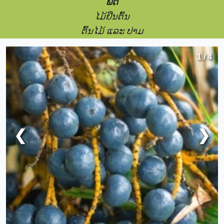
ພືດ
ໄມ້ຢືນຕົ້ນ
ຕົ້ນໄມ້ ແລະ ປາມ
1 / 4
❮
❯