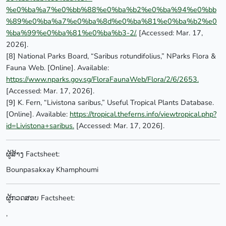
%e0%ba%a7%e0%bb%88%e0%ba%b2%e0%ba%94%e0%bb
%89%e0%ba%a7%e0%ba%8d%e0%ba%81%e0%ba%b2%e0
%ba%99%e0%ba%81%e0%ba%b3-2/.
[Accessed: Mar. 17,
2026].
[8] National Parks Board, “Saribus rotundifolius,” NParks Flora &
Fauna Web. [Online]. Available:
https://www.nparks.gov.sg/FloraFaunaWeb/Flora/2/6/2653.
[Accessed: Mar. 17, 2026].
[9] K. Fern, “Livistona saribus,” Useful Tropical Plants Database.
[Online]. Available:
https://tropical.theferns.info/viewtropical.php?
id=Livistona+saribus.
[Accessed: Mar. 17, 2026].
ຜູ້ສ້າງ Factsheet:
Bounpasakxay Khamphoumi
ຜູ້ກວດສອບ Factsheet:
,