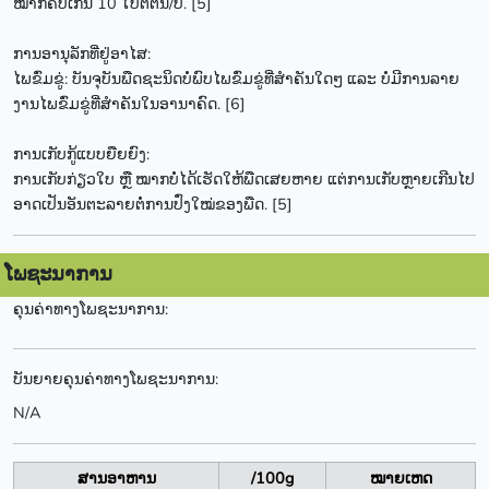
ໝາກຄໍ້ບໍ່ເກີນ 10 ໃບຕໍ່ຕົ້ນ/ປີ. [5]
ການອານຸລັກທີ່ຢູ່ອາໄສ:
ໄພຂົ່ມຂູ່: ບັນຈຸບັນພືດຊະນິດບໍ່ພົບໄພຂົ່ມຂູ່ທີ່ສຳຄັນໃດໆ ແລະ ບໍ່ມີການລາຍ
ງານໄພຂົ່ມຂູ່ທີ່ສຳຄັນໃນອານາຄົດ. [6]
ການເກັບກູ້ແບບຍືຍຍົງ:
ການເກັບກ່ຽວໃບ ຫຼື ໝາກບໍ່ໄດ້ເຮັດໃຫ້ພືດເສຍຫາຍ ແຕ່ການເກັບຫຼາຍເກີນໄປ
ອາດເປັນອັນຕະລາຍຕໍ່ການປົ່ງໃໝ່ຂອງພືດ. [5]
ໂພຊະນາການ
ຄຸນຄ່າທາງໂພຊະນາການ:
ບັນຍາຍຄຸນຄ່າທາງໂພຊະນາການ:
N/A
ສານອາຫານ
/100g
ໝາຍເຫດ