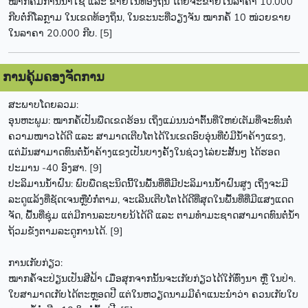
ໝາກຄໍ້ມີການນຳໃຊ້ ແລະ ຂາຍໃນທ້ອງຖິ່ນ ໂດຍຈະຂາຍໃນລາຄາ 10.000
ກີບຕໍ່ກິໂລກຼາມ ໃນເຂດທ້ອງຖິ່ນ, ໃນຂະນະທີ່ວຽງຈັນ ໝາກຄໍ້ 10 ໜ່ວຍຂາຍ
ໃນລາຄາ 20.000 ກີບ. [5]
ການຄຸ້ມຄອງຈັດການ
ສະພາບໂດຍລວມ:
ອຸນຫະພູມ: ໝາກຄໍ້ເປັນພືດເຂດຮ້ອນ ເຖິ່ງແມ່ນນວ່າຕົ້ນທີ່ໃຫຍ່ເຕັມທີ່ຈະທົນຕໍ່
ຄວາມໜາວໄດ້ດີ ແລະ ສາມາດເຕີບໂຕໄດ້ໃນເຂດອົບອຸ່ນທີ່ບໍ່ມີນ້ຳຄ້າງແຂງ,
ແຕ່ມັນສາມາດທົນຕໍ່ນ້ຳຄ້າງແຂງເປັນບາງຄັ້ງໃນຊ່ວງໄລ່ຍະສັ້ນໆ ໄດ້ຮອດ
ປະມານ -40 ອົງສາ. [9]
ປະລິມານນ້ຳຝົນ: ພົບພືດຊະນິດນີ້ໃນພື້ນທີ່ທີ່ມີປະລິມານນ້ຳຝົນສູງ ເຖິ່ງຈະມີ
ລະດູແລ້ງທີ່ຊັດເຈນຫຼືບໍ່ກໍ່ຕາມ, ຈະເລີນເຕີບໂຕໄດ້ດີທີ່ສຸດໃນພື້ນທີ່ທີ່ມີແສງແດດ
ຈັດ, ພື້ນທີ່ຊຸ່ມ ແຕ່ມີການລະບາຍນ້ໄດ້ດີ ແລະ ຕາມທຳມະຊາດສາມາດທົນຕໍ່ນ້ຳ
ຖ້ວມຂັງຕາມລະດູການໄດ້. [9]
ການເກັບກ່ຽວ:
ໝາກຄໍ້ຈະປ່ຽນເປັນສີຟ້າ ເມື່ອສຸກຈາກນັ້ນຈະເກັບກ່ຽວໄດ້ໃກ້ທົ່ງນາ ຫຼື ໃນປ່າ.
ໃບສາມາດເກັບໄດ້ຕະຫຼອດປີ ແຕ່ໃນຫວຽດນາມມີຄຳແນະນຳວ່າ ຄວນເກັບໃບ