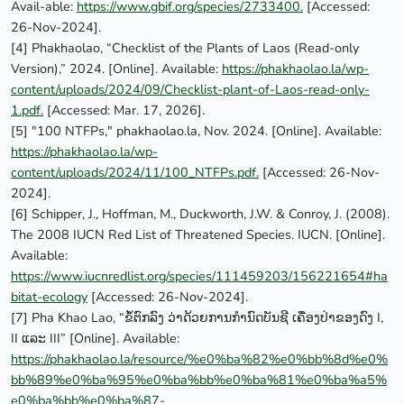
Avail-able:
https://www.gbif.org/species/2733400.
[Accessed:
26-Nov-2024].
[4] Phakhaolao, “Checklist of the Plants of Laos (Read-only
Version),” 2024. [Online]. Available:
https://phakhaolao.la/wp-
content/uploads/2024/09/Checklist-plant-of-Laos-read-only-
1.pdf.
[Accessed: Mar. 17, 2026].
[5] "100 NTFPs," phakhaolao.la, Nov. 2024. [Online]. Available:
https://phakhaolao.la/wp-
content/uploads/2024/11/100_NTFPs.pdf.
[Accessed: 26-Nov-
2024].
[6] Schipper, J., Hoffman, M., Duckworth, J.W. & Conroy, J. (2008).
The 2008 IUCN Red List of Threatened Species. IUCN. [Online].
Available:
https://www.iucnredlist.org/species/111459203/156221654#ha
bitat-ecology
[Accessed: 26-Nov-2024].
[7] Pha Khao Lao, “ຂໍ້ຕົກລົງ ວ່າດ້ວຍການກຳນົດບັນຊີ ເຄື່ອງປ່າຂອງດົງ I,
II ແລະ III” [Online]. Available:
https://phakhaolao.la/resource/%e0%ba%82%e0%bb%8d%e0%
bb%89%e0%ba%95%e0%ba%bb%e0%ba%81%e0%ba%a5%
e0%ba%bb%e0%ba%87-