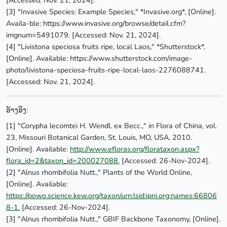
[3] "Invasive Species: Example Species," *Invasive.org*, [Online].
Availa-ble: https://www.invasive.org/browse/detail.cfm?
imgnum=5491079. [Accessed: Nov. 21, 2024].
[4] "Livistona speciosa fruits ripe, local Laos," *Shutterstock*,
[Online]. Available: https://www.shutterstock.com/image-
photo/livistona-speciosa-fruits-ripe-local-laos-2276088741.
[Accessed: Nov. 21, 2024].
ອ້າງອິງ:
[1] "Corypha lecomtei H. Wendl. ex Becc.," in Flora of China, vol.
23, Missouri Botanical Garden, St. Louis, MO, USA, 2010.
[Online]. Available:
http://www.efloras.org/florataxon.aspx?
flora_id=2&taxon_id=200027088.
[Accessed: 26-Nov-2024].
[2] "Alnus rhombifolia Nutt.," Plants of the World Online,
[Online]. Available:
https://powo.science.kew.org/taxon/urn:lsid:ipni.org:names:66806
8-1.
[Accessed: 26-Nov-2024].
[3] "Alnus rhombifolia Nutt.," GBIF Backbone Taxonomy, [Online].