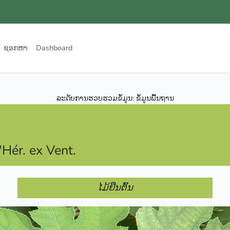
ຊອກຫາ
Dashboard
ລະດັບການຮວບຮວມຂໍ້ມູນ: ຂໍ້ມູນພື້ນຖານ
'Hér. ex Vent.
ໄມ້ຢືນຕົ້ນ