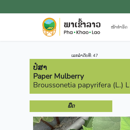
ໜ້າທຳອິດ
ເລກລຳດັບທີ: 47
ປໍສາ
Paper Mulberry
Broussonetia papyrifera (L.) L
ພືດ