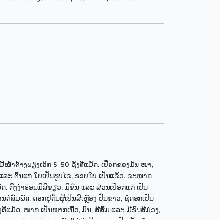
ະ ມີໜ້າຕ້າງພຽງເອິກ 5-50 ຊັງຕີແມັດ. ເປືອກຂອງມັນ ໜາ,
ລິກ ແລະ ຕົ້ນແກ່ ໃບເປັນຮູບໄຂ່, ຂອບໃບ ເປັນແຂ້ວ. ຂະໜາດ
 ກິ່ງງ່າອ່ອນມີສີຂຽວ, ມີຂົນ ແລະ ສ່ວນເປືອກແກ່ ເປັນ
ຕໍ່ລົມພັດ. ດອກຢູ່ຕົ້ນຜູ້ເປັນສີເຫຼືອງ ປົນຂາວ, ຊໍ່ດອກເປັນ
ຕີແມັດ. ໝາກ ເປັນໝາກເນື້ອ, ມົນ, ສີສົ້ມ ແລະ ມີຂົນສີມ່ວງ,