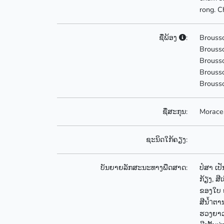
rong. C
ຊື່ພ້ອງ
:
Brousso
Brousso
Brousso
Brouss
Brousso
ຊື່ສະກຸນ:
Morace
ຊະນິດໃກ້ຄຽງ:
ບັນຍາຍລັກສະນະທາງພືດສາດ:
ປໍສາ ເປ
ກ້ຽງ, ສ
ຂອງໃບ ຍ
ສີນ้ำຕານ
ຮວງຍາວ 1