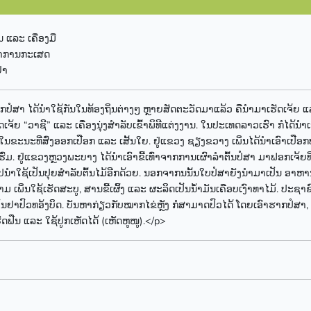
 ແລະ ເຄື່ອງມື
ຳການກະເສດ
ຢາ
ກປໍສາ ໄດ້ນຳໃຊ້ກັນໃນທ້ອງຖິ່ນຕ່າງໆ ຫຼາຍສັດຕະວັດມາແລ້ວ ຄືນຳມາເຮັດເຈ້ຍ ແລະ ເ
ຮັດເຈ້ຍ “ວາຊີ” ແລະ ເຄື່ອງນຸ່ງສຳລັບເຂົ້າພິທີແຕ່ງງານ. ໃນປະເທດລາວເຮົາ ກໍໄ
ນ ໃນຂະນະທີ່ສົ່ງອອກເປືອກ ແລະ ເສັ້ນໃຍ. ຢູ່ແຂວງ ຊຽງຂວາງ ເພິ່ນໄດ້ນຳເອົາເປ
ຮົ່ມ. ຢູ່ແຂວງຫຼວງພະບາງ ໄດ້ນຳເອົາຂີ້ເທົ່າຈາກການເຜົາລຳຕົ້ນປໍສາ ມາຟອກເຈ້ຍ
ໄປນຳໃຊ້ເປັນປຸຍສຳລັບຕົ້ນໄມ້ອີກດ້ວຍ. ນອກຈາກນນັ້ນໃບປໍສາຍັງນຳມາເປັນ ອາຫານໝ
 ເພິ່ນໃຊ້ເຮັດສະບູ, ສານຂີ້ເຜິ້ງ ແລະ ຜະລິດເປັນນ້ຳມັນເຄືອບເງົາທາໄມ້. ປະຊາ
ັນຢາປົວທອ້ງບິດ. ບັນຫາກ່ຽວກັບໝາກໄຂ່ຫຼັງ ກໍສາມາດປົວໄດ້ ໂດຍເອົາຮາກປໍສາ, ເມ
ັດຟືນ ແລະ ໃຊ້ປູກເຫັດໄດ້ (ເຫັດຫູໜູ).</p>