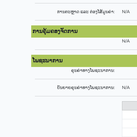
ການຕະຫຼາດ ແລະ ຕ່ອງໂສ້ມູນຄ່າ:
N/A
ການຄຸ້ມຄອງຈັດການ
N/A
ໂພຊະນາການ
ຄຸນຄ່າທາງໂພຊະນາການ:
ບັນຍາຍຄຸນຄ່າທາງໂພຊະນາການ:
N/A