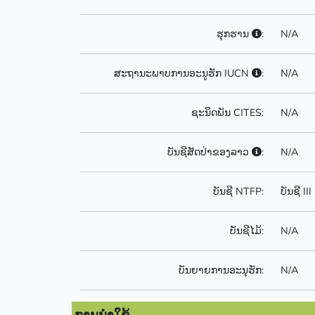
ຮຸກຮານ
:
N/A
ສະຖານະພາບການອະນູຮັກ IUCN
:
N/A
ຊະນິດພັນ CITES:
N/A
ບັນຊີສັດປ່າຂອງລາວ
:
N/A
ບັນຊີ NTFP:
ບັນຊີ III
ບັນຊີໄມ້:
N/A
ບັນຍາຍການອະນຸຮັກ:
N/A