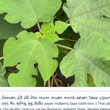
າ, ປໍກຣະສາ, ມໍມີ່, ມໍພີ, ປໍໄຟ, ຈາມຈາ, ຈາມສາ, ຈາດາຂໍ, ແສງສາ, ໃສແລ. ມຽນມາ
 ຣອງ. ຈີນ: ຈຸເຕົາຊຸ, ກູຊຸ. ອັງກິດ: paper mulberry, tapa-cloth tree. ( Thai:
, cha da kho, seng sa, sai lae Burmese: malaing, thale, dalaing Vie