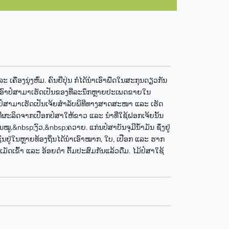
ຄື່ອງນຸ່ງຫົ່ມ. ຄົນຍີ່ປຸ່ນ ກໍໄດ້ນຳເອົາພືດໃນສະກຸນດຽວກັນ
ດ້ນຳເອົາປໍສາມາເຮັດເປັນຂອງທີ່ລະນຶກຫຼາຍປະເພດຂາຍໃນ
ືອກປໍສາມາເຮັດເປັນເຈ້ຍສຳລັບພິທີທາງສາດສະໜາ ແລະ ເຮັດ
ທີ່ຜະລິດຈາກເປືອກປໍສາໃຫ້ຂາວ ແລະ ນຳທີ່ໃຊ້ຟອກເຈ້ຍນັ້ນ
ູ,&nbsp;ງົວ,&nbsp;ຄວາຍ. ແກ່ນປໍສາບັນຈຸມີນ້ຳມັນ ຊຶ່ງຢູ່
ຊົນຢູ່ໃນຫຼາຍທ້ອງຖິ່ນໄດ້ນຳເອົາໝາກ, ໃບ, ເປືອກ ແລະ ຮາກ
ັດເຂົ້າ ແລະ ອ້ອຍດຳ ຕົ້ມປະສົມກັນແລ້ວດື່ມ. ໄມ້ປໍສາໃຊ້