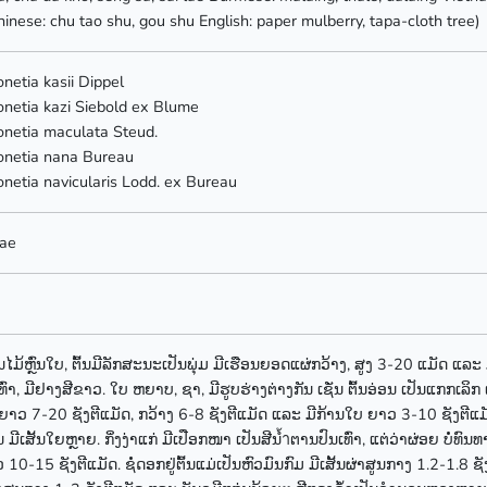
hinese: chu tao shu, gou shu English: paper mulberry, tapa-cloth tree)
netia kasii Dippel
netia kazi Siebold ex Blume
netia maculata Steud.
onetia nana Bureau
netia navicularis Lodd. ex Bureau
ae
ັນໄມ້ຫຼົ່ນໃບ, ຕົ້ນມີລັກສະນະເປັນພຸ່ມ ມີເຮືອນຍອດແຜ່ກວ້າງ, ສູງ 3-20 ແມັດ ແລ
ີເທົ່າ, ມີຢາງສີຂາວ. ໃບ ຫຍາບ, ຊາ, ມີຮູບຮ່າງຕ່າງກັນ ເຊັ່ນ ຕົ້ນອ່ອນ ເປັນແກກເ
າວ 7-20 ຊັງຕີແມັດ, ກວ້າງ 6-8 ຊັງຕີແມັດ ແລະ ມີກ້ານໃບ ຍາວ 3-10 ຊັງຕີແມັດ.
 ມີເສັ້ນໃຍຫຼາຍ. ກິ່ງງ່າແກ່ ມີເປືອກໜາ ເປັນສີນ้ำຕານປົນເທົ່າ, ແຕ່ວ່າຜ່ອຍ ບໍ່ທົນທານ
0-15 ຊັງຕີແມັດ. ຊໍ່ດອກຢູ່ຕົ້ນແມ່ເປັນຫົວມົນກົມ ມີເສັ້ນຜ່າສູນກາງ 1.2-1.8 ຊັງ