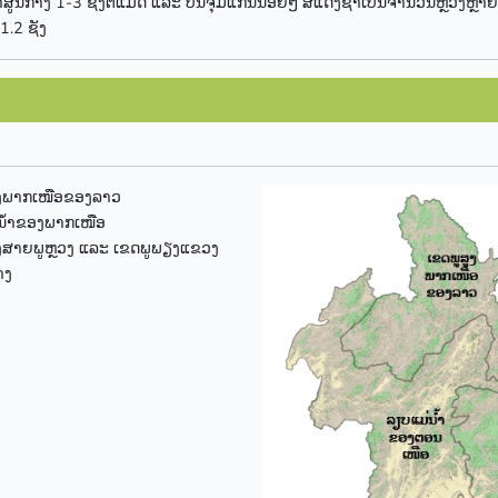
ຜ່າສູນກາງ 1-3 ຊັງຕີແມັດ ແລະ ບັນຈຸມີແກ່ນນ້ອຍໆ ສີແດງຊ້ຳເປັນຈຳນວນຫຼວງຫຼາ
.2 ຊັງ
ູງພາກເໜືອຂອງລາວ
ນ້ຳຂອງພາກເໜືອ
ູງສາຍພູຫຼວງ ແລະ ເຂດພູພຽງແຂວງ
າງ