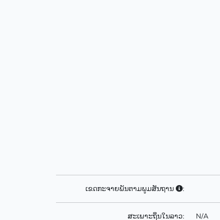
ເຂດກະຈາຍພັນຕາມພູມສັນຖານ
:
ສະເພາະຖິ່ນໃນລາວ:
N/A