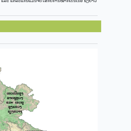
ຍ ແລະ ແຕ່ລະແກ່ນແມ່ນຈັບໃສ່ກັບກ້ານໝາກເປັນເນື້ອ ຊຶ່ງຍາວ