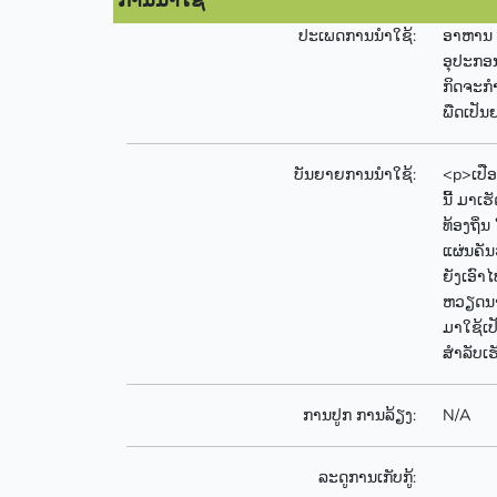
ການນຳໃຊ້
ປະເພດການນຳໃຊ້:
ອາຫານ
ອຸປະກອນ
ກິດຈະກ
ພືດເປັນ
ບັນຍາຍການນຳໃຊ້:
<p>ເປືອ
ນີ້ ມາເ
ທ້ອງຖິ່
ແຜ່ນຄັນ
ຍັງເອົາ
ຫວຽດນາມ
ມາໃຊ້ເປ
ສຳລັບເຮ
ການປູກ ການລ້ຽງ:
N/A
ລະດູການເກັບກູ້: