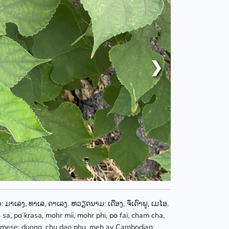
❯
: ມາເລງ, ທາເລ, ດາເລງ. ຫວຽດນາມ: ເດືອງ, ຈຶເດົາພູ, ເມໄອ.
 po sa, po krasa, mohr mii, mohr phi, po fai, cham cha,
tnamese: duong, chu dao phu, meh ay Cambodian: