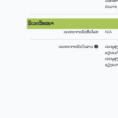
ມີເສັ້ນ
ປະມານ 1
ນິເວດວິທະຍາ
ເຂດກະຈາຍພັນທົ່ວໂລກ:
N/A
ເຂດກະຈາຍພັນໃນລາວ
:
ເຂດພູສ
ລຽບແມ່
ເຂດພູສ
ຊຽງຂວ