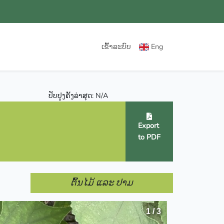
ເຂົ້າລະບົບ
Eng
ປັບປູງຄັ້ງລ່າສຸດ: N/A
Export
to PDF
ຕົ້ນໄມ້ ແລະ ປາມ
1 / 3