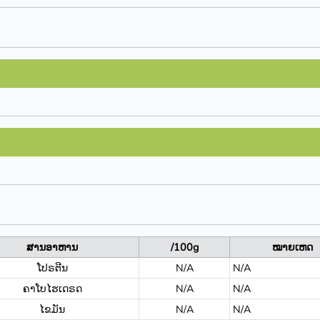
ສານອາຫານ
/100g
ໝາຍເຫດ
ໂປຣຕີນ
N/A
N/A
ຄາໂບໄຮເດຣດ
N/A
N/A
ໄຂມັນ
N/A
N/A