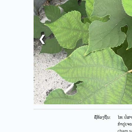
❮
ຊື່ທ້ອງຖີ່ນ:
ໄທ: ປໍສ
ກຳປູເຈຍ:
cham sa