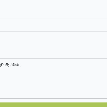
 (ຍືນຍົງ / ທົ່ວໄປ)