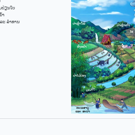
ບ
ົມປ່ຽນໃບ
ໍ້າ
 ແລະ ລຳທານ
ງ