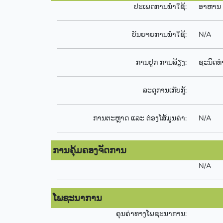
ປະເພດການນຳໃຊ້:
ອາຫານ
ບັນຍາຍການນຳໃຊ້:
N/A
ການປູກ ການລ້ຽງ:
ຊະນິດ
ລະດູການເກັບກູ້:
ການຕະຫຼາດ ແລະ ຕ່ອງໂສ້ມູນຄ່າ:
N/A
ການຄຸ້ມຄອງຈັດການ
N/A
ໂພຊະນາການ
ຄຸນຄ່າທາງໂພຊະນາການ: