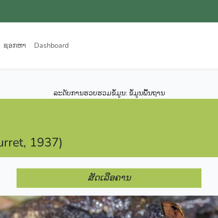
ຊອກຫາ
Dashboard
ລະດັບການຮວບຮວມຂໍ້ມູນ: ຂໍ້ມູນພື້ນຖານ
rret, 1937)
ສັດເລືອຄານ