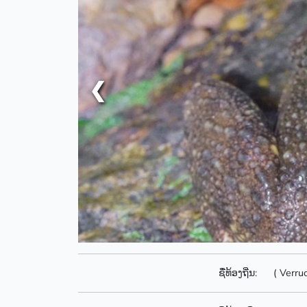
❮
ຊື່ທ້ອງຖີ່ນ:
( Verru