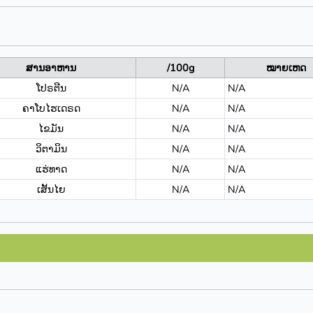
ສານອາຫານ
/100g
ໝາຍເຫດ
ໂປຣຕີນ
N/A
N/A
ຄາໂບໄຮເດຣດ
N/A
N/A
ໄຂມັນ
N/A
N/A
ວິຕາມິນ
N/A
N/A
ແຮ່ທາດ
N/A
N/A
ເສັ້ນໄຍ
N/A
N/A