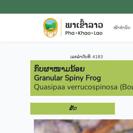
ໜ້າທຳອິດ
ເລກລຳດັບທີ: 4183
ກົບຜາໜາມນ້ອຍ
Granular Spiny Frog
Quasipaa verrucospinosa (Bou
ສັດ