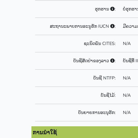
ຮຸກຮານ
:
ບໍ່ຮຸກຮາ
ສະຖານະພາບການອະນູຮັກ IUCN
:
ມີຄວາມ
ຊະນິດພັນ CITES:
N/A
ບັນຊີສັດປ່າຂອງລາວ
:
ບັນຊີທີ່
ບັນຊີ NTFP:
N/A
ບັນຊີໄມ້:
N/A
ບັນຍາຍການອະນຸຮັກ:
N/A
ການນຳໃຊ້