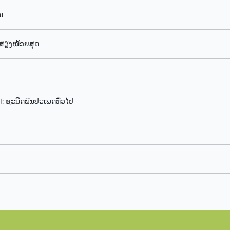
ນ
ສ່ຽງໜ້ອຍສຸດ
 III: ຊະນິດພັນປະເພດທົ່ວໄປ