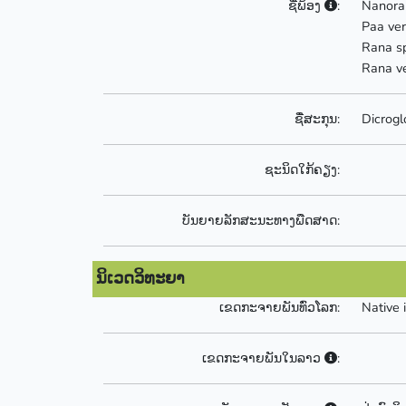
ຊື່ພ້ອງ
:
Nanoran
Paa ver
Rana sp
Rana ve
ຊື່ສະກຸນ:
Dicrogl
ຊະນິດໃກ້ຄຽງ:
ບັນຍາຍລັກສະນະທາງພືດສາດ:
ນິເວດວິທະຍາ
ເຂດກະຈາຍພັນທົ່ວໂລກ:
Native 
ເຂດກະຈາຍພັນໃນລາວ
: