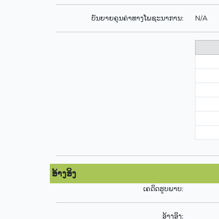
ບັນຍາຍຄຸນຄ່າທາງໂພຊະນາການ:
N/A
ອ້າງອິງ
ເຄດິດຮູບພາບ:
ອ້າງອິງ: