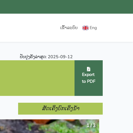
ເຂົ້າລະບົບ
Eng
ປັບປູງຄັ້ງລ່າສຸດ: 2025-09-12
Export
to PDF
ສັດເຄິ່ງບົກເຄິ່ງນ້ຳ
1 / 3