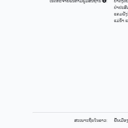
ເຂດກະຈາຍພັນຕາມພູມສັນຖານ
:
ປ່າດົງດິ
ປ່າປະສ
ແຄມຝັ່ງນ
ແມ່ນ້ຳ
ສະເພາະຖິ່ນໃນລາວ:
ພື້ນເມືອ