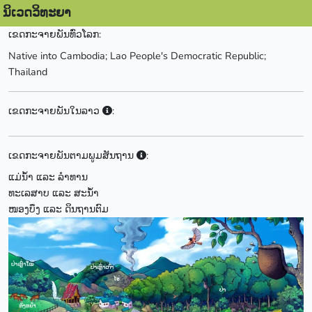
ນິເວດວິທະຍາ
ເຂດກະຈາຍພັນທົ່ວໂລກ:
Native into Cambodia; Lao People's Democratic Republic;
Thailand
ເຂດກະຈາຍພັນໃນລາວ
:
ເຂດກະຈາຍພັນຕາມພູມສັນຖານ
:
ແມ່ນ້ຳ ແລະ ລຳທານ
ທະເລສາບ ແລະ ສະນ້ຳ
ໜອງບຶງ ແລະ ດິນຖານຕົມ