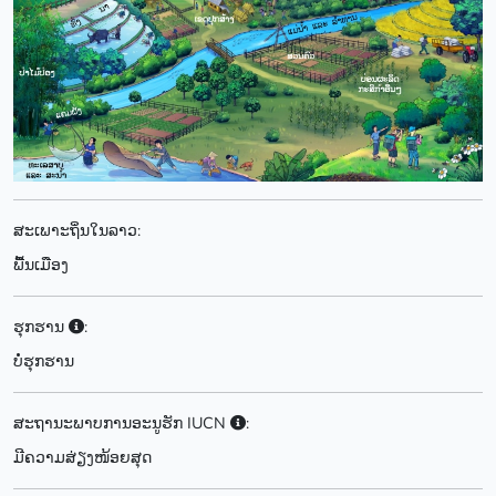
ສະເພາະຖິ່ນໃນລາວ:
ພື້ນເມືອງ
ຮຸກຮານ
:
ບໍ່ຮຸກຮານ
ສະຖານະພາບການອະນູຮັກ IUCN
:
ມີຄວາມສ່ຽງໜ້ອຍສຸດ