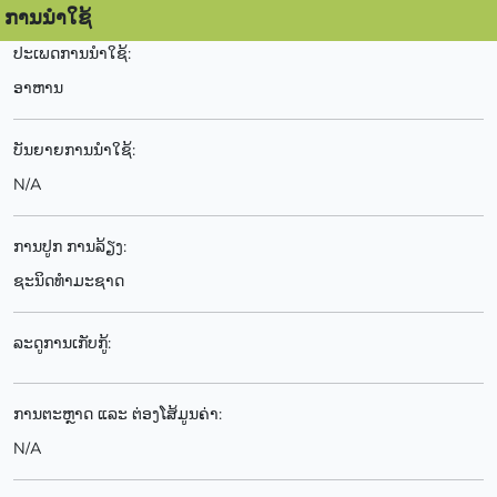
ການນຳໃຊ້
ປະເພດການນຳໃຊ້:
ອາຫານ
ບັນຍາຍການນຳໃຊ້:
N/A
ການປູກ ການລ້ຽງ:
ຊະນິດທຳມະຊາດ
ລະດູການເກັບກູ້:
ການຕະຫຼາດ ແລະ ຕ່ອງໂສ້ມູນຄ່າ:
N/A