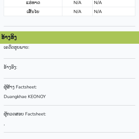
ແຮ່ທາດ
N/A
N/A
ເສັ້ນໄຍ
N/A
N/A
ອ້າງອິງ
ເຄດິດຮູບພາບ:
ອ້າງອິງ:
ຜູ້ສ້າງ Factsheet:
Duangkhae KEONOY
ຜູ້ກວດສອບ Factsheet:
,