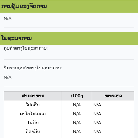
ການຄຸ້ມຄອງຈັດການ
N/A
ໂພຊະນາການ
ຄຸນຄ່າທາງໂພຊະນາການ:
ບັນຍາຍຄຸນຄ່າທາງໂພຊະນາການ:
N/A
ສານອາຫານ
/100g
ໝາຍເຫດ
ໂປຣຕີນ
N/A
N/A
ຄາໂບໄຮເດຣດ
N/A
N/A
ໄຂມັນ
N/A
N/A
ວິຕາມິນ
N/A
N/A