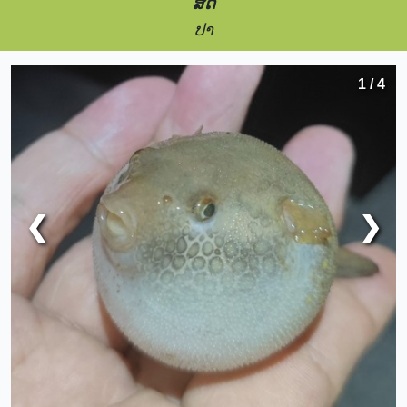
ສັດ
ປາ
1 / 4
❮
❯