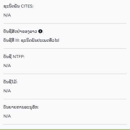
ຊະນິດພັນ CITES:
N/A
ບັນຊີສັດປ່າຂອງລາວ
:
ບັນຊີທີ່ III: ຊະນິດພັນປະເພດທົ່ວໄປ
ບັນຊີ NTFP:
N/A
ບັນຊີໄມ້:
N/A
ບັນຍາຍການອະນຸຮັກ:
N/A