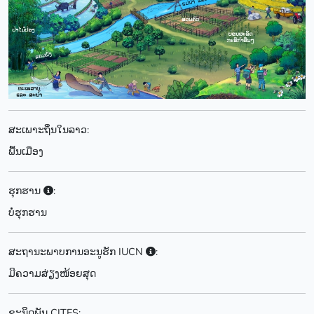
ສະເພາະຖິ່ນໃນລາວ:
ພື້ນເມືອງ
ຮຸກຮານ
:
ບໍ່ຮຸກຮານ
ສະຖານະພາບການອະນູຮັກ IUCN
:
ມີຄວາມສ່ຽງໜ້ອຍສຸດ
ຊະນິດພັນ CITES: