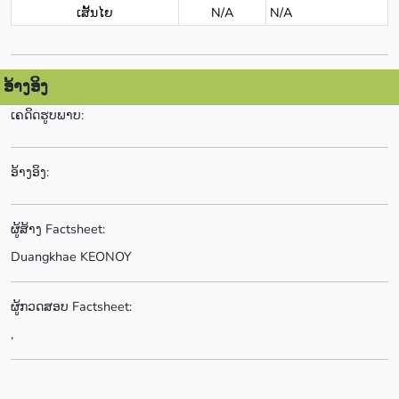
ເສັ້ນໄຍ
N/A
N/A
ອ້າງອິງ
ເຄດິດຮູບພາບ:
ອ້າງອິງ:
ຜູ້ສ້າງ Factsheet:
Duangkhae KEONOY
ຜູ້ກວດສອບ Factsheet:
,