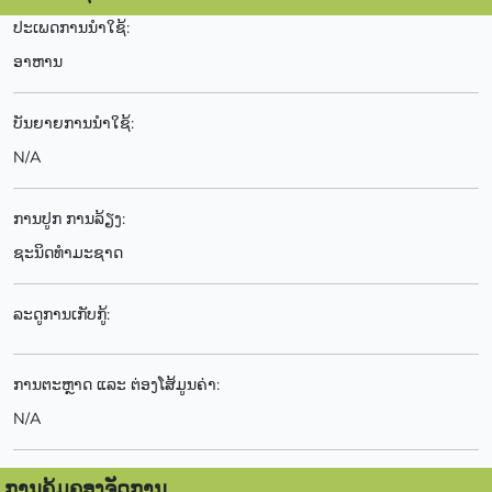
ປະເພດການນຳໃຊ້:
ອາຫານ
ບັນຍາຍການນຳໃຊ້:
N/A
ການປູກ ການລ້ຽງ:
ຊະນິດທຳມະຊາດ
ລະດູການເກັບກູ້:
ການຕະຫຼາດ ແລະ ຕ່ອງໂສ້ມູນຄ່າ:
N/A
ການຄຸ້ມຄອງຈັດການ