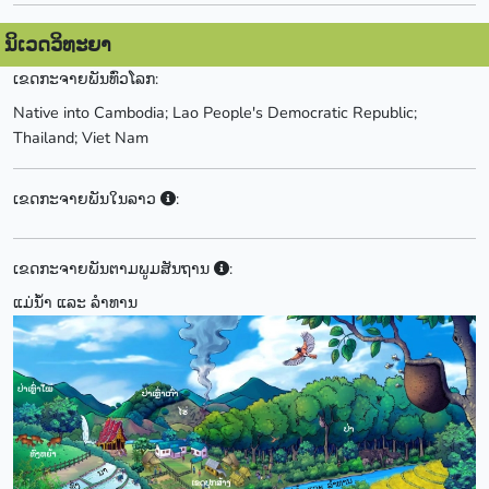
ນິເວດວິທະຍາ
ເຂດກະຈາຍພັນທົ່ວໂລກ:
Native into Cambodia; Lao People's Democratic Republic;
Thailand; Viet Nam
ເຂດກະຈາຍພັນໃນລາວ
:
ເຂດກະຈາຍພັນຕາມພູມສັນຖານ
:
ແມ່ນ້ຳ ແລະ ລຳທານ