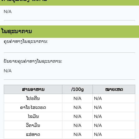
N/A
ໂພຊະນາການ
ຄຸນຄ່າທາງໂພຊະນາການ:
ບັນຍາຍຄຸນຄ່າທາງໂພຊະນາການ:
N/A
ສານອາຫານ
/100g
ໝາຍເຫດ
ໂປຣຕີນ
N/A
N/A
ຄາໂບໄຮເດຣດ
N/A
N/A
ໄຂມັນ
N/A
N/A
ວິຕາມິນ
N/A
N/A
ແຮ່ທາດ
N/A
N/A