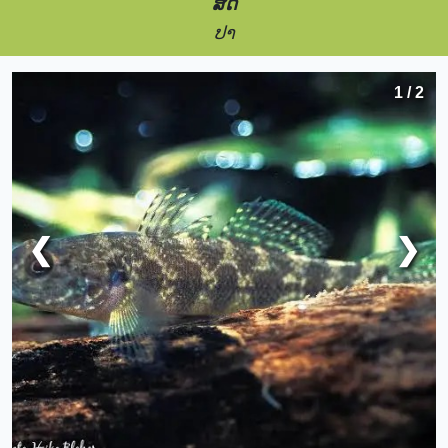
ສັດ
ປາ
1 / 2
❮
❯