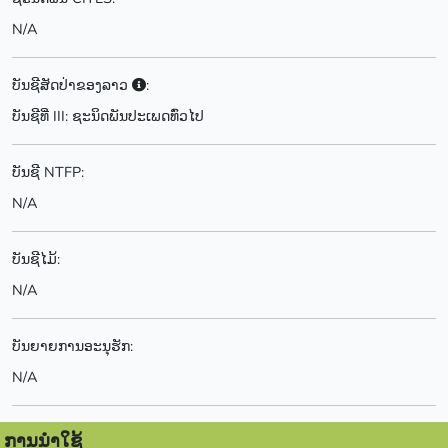
N/A
ບັນຊີສັດປ່າຂອງລາວ
:
ບັນຊີທີ່ III: ຊະນິດພັນປະເພດທົ່ວໄປ
ບັນຊີ NTFP:
N/A
ບັນຊີໄມ້:
N/A
ບັນຍາຍການອະນຸຮັກ:
N/A
ການນຳໃຊ້