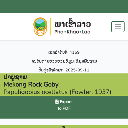
ເລກລຳດັບທີ: 4169
ລະດັບການຮວບຮວມຂໍ້ມູນ: ຂໍ້ມູນພື້ນຖານ
ປັບປູງຄັ້ງລ່າສຸດ: 2025-09-11
ປາບູ່ຊາຍ
Mekong Rock Goby
Papuligobius ocellatus (Fowler, 1937)
Export
to PDF