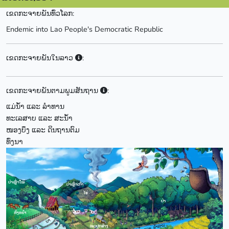
ເຂດກະຈາຍພັນທົ່ວໂລກ:
Endemic into Lao People's Democratic Republic
ເຂດກະຈາຍພັນໃນລາວ
:
ເຂດກະຈາຍພັນຕາມພູມສັນຖານ
:
ແມ່ນ້ຳ ແລະ ລຳທານ
ທະເລສາບ ແລະ ສະນ້ຳ
ໜອງບຶງ ແລະ ດິນຖານຕົມ
ທົ່ງນາ