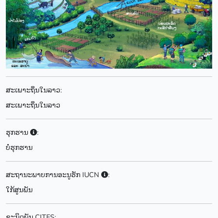
ສະເພາະຖິ່ນໃນລາວ:
ສະເພາະຖິ່ນໃນລາວ
ຮຸກຮານ
:
ບໍ່ຮຸກຮານ
ສະຖານະພາບການອະນູຮັກ IUCN
:
ໃກ້ສູນພັນ
ຊະນິດພັນ CITES: