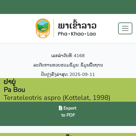
ເລກລຳດັບທີ: 4168
ລະດັບການຮວບຮວມຂໍ້ມູນ: ຂໍ້ມູນພື້ນຖານ
ປັບປູງຄັ້ງລ່າສຸດ: 2025-09-11
ປາບູ່
Pa Bou
Terateleotris aspro (Kottelat, 1998)
Export
to PDF