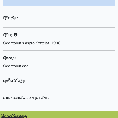
ຊື່ທ້ອງຖີ່ນ:
ຊື່ພ້ອງ
:
Odontobutis aspro Kottelat, 1998
ຊື່ສະກຸນ:
Odontobutidae
ຊະນິດໃກ້ຄຽງ:
ບັນຍາຍລັກສະນະທາງພືດສາດ:
ນິເວດວິທະຍາ