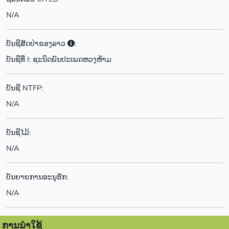
N/A
ບັນຊີສັດປ່າຂອງລາວ
:
ບັນຊີທີ່ I: ຊະນິດພັນປະເພດຫວງຫ້າມ
ບັນຊີ NTFP:
N/A
ບັນຊີໄມ້:
N/A
ບັນຍາຍການອະນຸຮັກ:
N/A
ການນຳໃຊ້