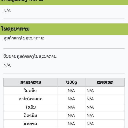
N/A
ໂພຊະນາການ
ຄຸນຄ່າທາງໂພຊະນາການ:
ບັນຍາຍຄຸນຄ່າທາງໂພຊະນາການ:
N/A
ສານອາຫານ
/100g
ໝາຍເຫດ
ໂປຣຕີນ
N/A
N/A
ຄາໂບໄຮເດຣດ
N/A
N/A
ໄຂມັນ
N/A
N/A
ວິຕາມິນ
N/A
N/A
ແຮ່ທາດ
N/A
N/A