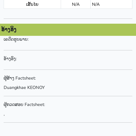
ເສັ້ນໄຍ
N/A
N/A
ອ້າງອິງ
ເຄດິດຮູບພາບ:
ອ້າງອິງ:
ຜູ້ສ້າງ Factsheet:
Duangkhae KEONOY
ຜູ້ກວດສອບ Factsheet:
,