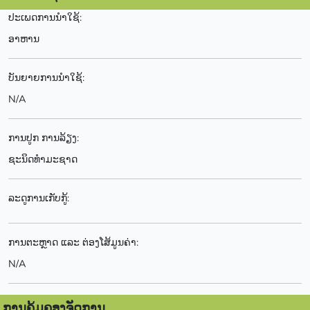
ປະເພດການນຳໃຊ້:
ອາຫານ
ບັນຍາຍການນຳໃຊ້:
N/A
ການປູກ ການລ້ຽງ:
ຊະນິດທຳມະຊາດ
ລະດູການເກັບກູ້:
ການຕະຫຼາດ ແລະ ຕ່ອງໂສ້ມູນຄ່າ:
N/A
ການຄຸ້ມຄອງຈັດການ