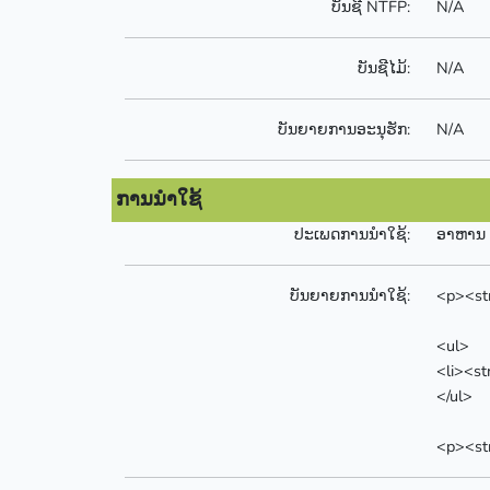
ບັນຊີ NTFP:
N/A
ບັນຊີໄມ້:
N/A
ບັນຍາຍການອະນຸຮັກ:
N/A
ການນຳໃຊ້
ປະເພດການນຳໃຊ້:
ອາຫານ
ບັນຍາຍການນຳໃຊ້:
<p><st
<ul>
<li><st
</ul>
<p><st