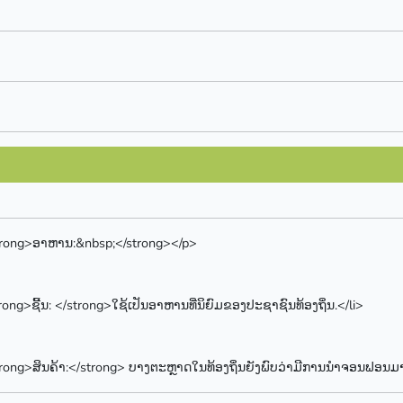
rong>ອາຫານ:&nbsp;</strong></p>
rong>ຊີ້ນ: </strong>ໃຊ້ເປັນອາຫານທີ່ນິຍົມຂອງປະຊາຊົນທ້ອງຖິ່ນ.</li>
rong>ສິນຄ້າ:</strong> ບາງຕະຫຼາດໃນທ້ອງຖິ່ນຍັງພົບວ່າມີການນຳຈອນຟອນ