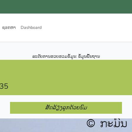
ຊອກຫາ
Dashboard
ລະດັບການຮວບຮວມຂໍ້ມູນ: ຂໍ້ມູນພື້ນຖານ
835
ສັດລ້ຽງລູກດ້ວຍນົມ