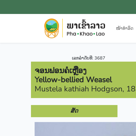
ໜ້າທຳອິດ
ເລກລຳດັບທີ: 3687
ຈອນຟອນຄໍເຫຼືອງ
Yellow-bellied Weasel
Mustela kathiah Hodgson, 1
ສັດ