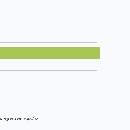
ມາວາງຂາຍ.&nbsp;</p>