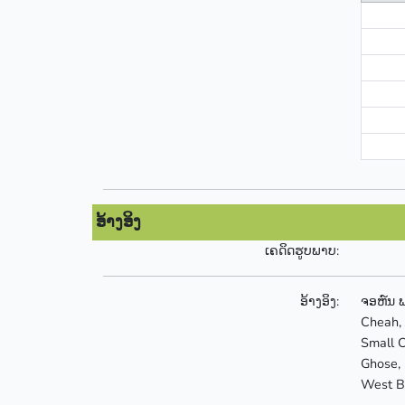
ອ້າງອິງ
ເຄດິດຮູບພາບ:
ອ້າງອິງ:
ຈອຫ໌ນ ພ
Cheah, 
Small C
Ghose, 
West Be