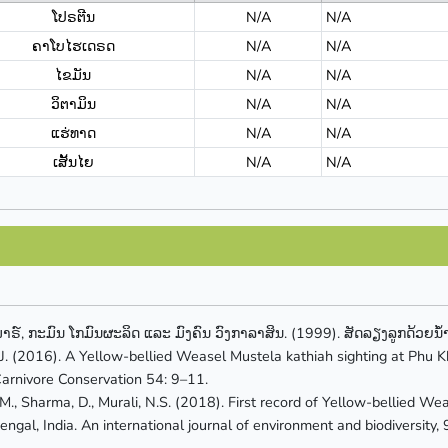
ໂປຣຕີນ
N/A
N/A
ຄາໂບໄຮເດຣດ
N/A
N/A
ໄຂມັນ
N/A
N/A
ວິຕາມິນ
N/A
N/A
ແຮ່ທາດ
N/A
N/A
ເສັ້ນໄຍ
N/A
N/A
າຣ໌, ກະມົນ ໂກມົນຜະລິດ ແລະ ມົງຄົນ ວົງກາລາສິນ. (1999). ສັດລຽງລູກດ້ວຍນ
J. (2016). A Yellow-bellied Weasel Mustela kathiah sighting at Phu Kh
arnivore Conservation 54: 9–11.
M., Sharma, D., Murali, N.S. (2018). First record of Yellow-bellied W
ngal, India. An international journal of environment and biodiversity,