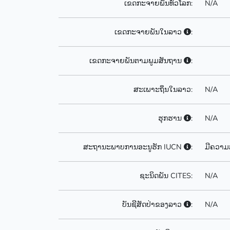
ເຂດກະຈາຍພັນທົ່ວໂລກ:
N/A
ເຂດກະຈາຍພັນໃນລາວ
:
ເຂດກະຈາຍພັນຕາມພູມສັນຖານ
:
ສະເພາະຖິ່ນໃນລາວ:
N/A
ຮຸກຮານ
:
N/A
ສະຖານະພາບການອະນູຮັກ IUCN
:
ມີຄວາມ
ຊະນິດພັນ CITES:
N/A
ບັນຊີສັດປ່າຂອງລາວ
:
N/A