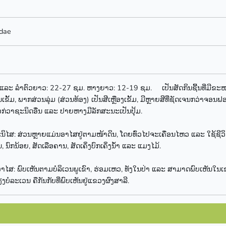
idae
ະ ລຳຕົວຍາວ: 22-27 ຊມ. ຫາງຍາວ: 12-19 ຊມ. ເປັນສັດກິນຊີ້ນທີ່ມີຂະໜາດ
ນເຂັ້ມ, ພາກສ່ວນລຸ່ມ (ສ່ວນທ້ອງ) ເປັນສີເຫຼືອງເຂັ້ມ, ມີຫຼາຍສີທີ່ຊັດເຈນກວ່າຈ
ກ່ວາຊະນິດອື່ນ ແລະ ປາຍຫາງມີລັກສະນະເປັນປຸ້ມ.
ສ: ສ່ວນຫຼາຍແມ່ນອາໄສຢູ່ຕາມໜ້າດິນ, ໂດຍທົ່ວໄປຈະເຄື່ອນໄຫວ ແລະ ໃຊ້ຊີວິ
, ນົກນ້ອຍ, ສັດເລືອຄານ, ສັດເຄິ່ງບົກເຄິ່ງນ້ຳ ແລະ ແມງໄມ້.
ສ: ພົບເຫັນຕາມບໍລິເວນພູເຂົາ, ຮ່ອມເຫວ, ທັງໃນປ່າ ແລະ ສາມາດພົບເຫັນໃນເຂ
ງບໍລະເວນ ຄືກັນກັບທີ່ພົບເຫັນຢູ່ແຂວງຜົງສາລີ.