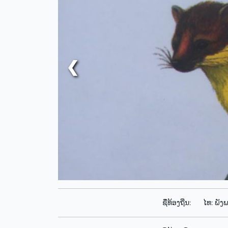
❮
ຊື່ທ້ອງຖີ່ນ:
ໄທ: ພັງພ