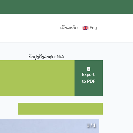
ເຂົ້າລະບົບ
Eng
ປັບປູງຄັ້ງລ່າສຸດ: N/A
Export
to PDF
1 / 1