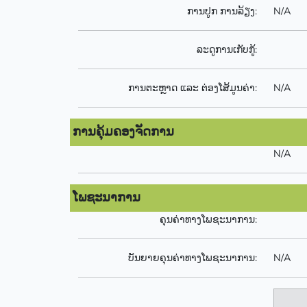
ການປູກ ການລ້ຽງ:
N/A
ລະດູການເກັບກູ້:
ການຕະຫຼາດ ແລະ ຕ່ອງໂສ້ມູນຄ່າ:
N/A
ການຄຸ້ມຄອງຈັດການ
N/A
ໂພຊະນາການ
ຄຸນຄ່າທາງໂພຊະນາການ:
ບັນຍາຍຄຸນຄ່າທາງໂພຊະນາການ:
N/A