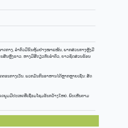
ກາງ, ລຳຕົວມີຂົນຫຸ້ມຢ່າງໜາແໜ້ນ, ພາກສ່ວນກາງຫຼັງມີ
ອນຟອນສັນຫຼັງຂາວ. ຫາງມີສີດຽວກັບລຳຕົວ, ຍາວຊັດສ່ວນຂ້ອນ
ດຕອນກາງເວັນ. ພວກມັນກິນອາຫານໄດ້ຫຼາກຫຼາຍເຊັ່ນ: ສັດ
ດພູມມີປະເທດທີ່ເຊື່ອມໂຊມອັນກວ້າງໃຫຍ່. ພົບເຫັນຕາມ