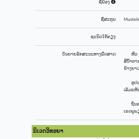
ຊື່ພ້ອງ
:
ຊື່ສະກຸນ:
Mustel
ຊະນິດໃກ້ຄຽງ:
ບັນຍາຍລັກສະນະທາງພືດສາດ:
ຫົວ ແລ
ສີນ້ຳຕາ
ຂ້າງຍາວ
ອຸປະນິໄ
ເລັມແຫ້ນ
ຖິ່ນອາໄ
ເຂດພູພຽ
ນິເວດວິທະຍາ