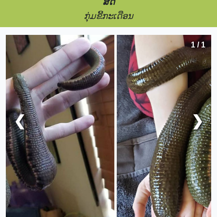
ສັດ
ກຸ່ມຂີ້ກະເດືອນ
1 / 1
❮
❯