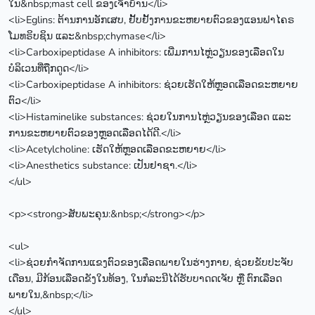
ໃນ&nbsp;mast cell ຂອງເຈົ້າບ້ານ</li>
<li>Eglins: ຕ້ານການອັກເສບ, ຢັ້ບຢັ້ງການຂະຫຍາຍຕົວຂອງແອນຟາໄຄຣ
ໂມທຣິບຊິນ ແລະ&nbsp;chymase</li>
<li>Carboxipeptidase A inhibitors: ເພີ່ມການໄຫຼ່ວຽນຂອງເລືອດໃນ
ບໍລິເວນທີ່ຖືກດູດ</li>
<li>Carboxipeptidase A inhibitors: ຊ່ວຍເຮັດໃຫ້ຫຼອດເລືອດຂະຫຍາຍ
ຕົວ</li>
<li>Histaminelike substances: ຊ່ວຍໃນການໄຫຼ່ວຽນຂອງເລືອດ ແລະ
ການຂະຫຍາຍຕົວຂອງຫຼອດເລືອດໄດ້ດີ.</li>
<li>Acetylcholine: ເຮັດໃຫ້ຫຼອດເລືອດຂະຫຍາຍ</li>
<li>Anesthetics substance: ເປັນຢາຊາ.</li>
</ul>
<p><strong>ສັບພະຄຸນ:&nbsp;</strong></p>
<ul>
<li>ຊ່ວຍກຳຈັດການແຂງຕົວຂອງເລືອດພາຍໃນຮ່າງກາຍ, ຊ່ວຍຂັບປະຈັບ
ເດືອນ, ມີກ້ອນເລືອດຂັງໃນທ້ອງ, ໃນກໍລະນີໄດ້ຮັບບາດດເຈັບ ຫຼື ຕົກເລືອດ
ພາຍໃນ,&nbsp;</li>
</ul>