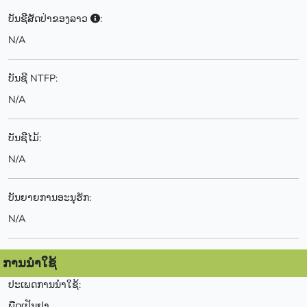
ບັນຊີສັດປ່າຂອງລາວ
:
N/A
ບັນຊີ NTFP:
N/A
ບັນຊີໄມ້:
N/A
ບັນຍາຍການອະນຸຮັກ:
N/A
ການນຳໃຊ້
ປະເພດການນຳໃຊ້:
ພືດເປັນຢາ