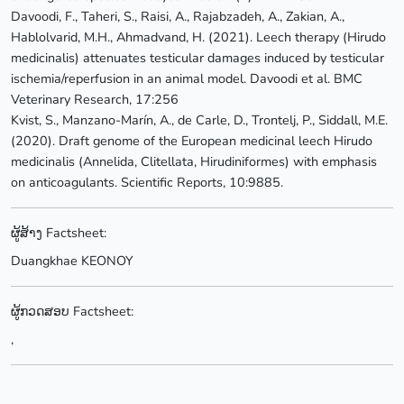
Davoodi, F., Taheri, S., Raisi, A., Rajabzadeh, A., Zakian, A.,
Hablolvarid, M.H., Ahmadvand, H. (2021). Leech therapy (Hirudo
medicinalis) attenuates testicular damages induced by testicular
ischemia/reperfusion in an animal model. Davoodi et al. BMC
Veterinary Research, 17:256
Kvist, S., Manzano-Marín, A., de Carle, D., Trontelj, P., Siddall, M.E.
(2020). Draft genome of the European medicinal leech Hirudo
medicinalis (Annelida, Clitellata, Hirudiniformes) with emphasis
on anticoagulants. Scientific Reports, 10:9885.
ຜູ້ສ້າງ Factsheet:
Duangkhae KEONOY
ຜູ້ກວດສອບ Factsheet:
,