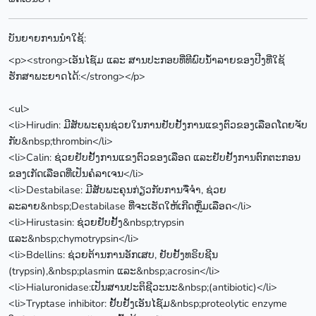
ບັນຍາຍການນຳໃຊ້:
<p><strong>ເອັນໄຊ໌ມ ແລະ ສານປະກອບທີ່ທີພົບນ້ຳລາຍຂອງປີງທີ່ໃຊ້
ຮັກສາພະຍາດໄດ້:</strong></p>
<ul>
<li>Hirudin: ມີສັບພະຄຸນຊ່ວຍໃນການຢັບຢັ້ງການແຂງຕົວຂອງເລືອດໂດຍຈັບ
ກັບ&nbsp;thrombin</li>
<li>Calin: ຊ່ວຍຢັບຢັ້ງການແຂງຕົວຂອງເລືອດ ແລະຢັບຢັ້ງການຕົກຕະກອນ
ຂອງເກັດເລືອດທີ່ເປັນຄໍລາເຈນ</li>
<li>Destabilase: ມີສັບພະຄຸນກ່ຽວກັບການຈື່ຈຳ, ຊ່ວຍ
ລະລາຍ&nbsp;Destabilase ທີ່ຈະເຮັດໃຫ້ເກີດຫຼິ່ມເລືອດ</li>
<li>Hirustasin: ຊ່ວຍຢັບຢັ້ງ&nbsp;trypsin
ແລະ&nbsp;chymotrypsin</li>
<li>Bdellins: ຊ່ວຍຕ້ານການອັກເສບ, ຢັບຢັ້ງທຣິບຊີນ
(trypsin),&nbsp;plasmin ແລະ&nbsp;acrosin</li>
<li>Hialuronidase:ເປັນສານປະຕິຊີວະນະ&nbsp;(antibiotic)</li>
<li>Tryptase inhibitor: ຢັ້ບຢັ້ງເອັນໄຊ໌ມ&nbsp;proteolytic enzyme