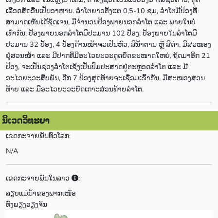
ເລືອດສັດອື່ນເປັນອາຫານ. ລຳໂຕຍາວຕັ້ງແຕ່ 0,5-10 ຊມ, ລຳໂຕມີປ້ອງທີ່
ສາມາດເຫັນໄດ້ຊັດເຈນ, ມີຈຳນວນປ້ອງພາຍນອກລຳໂຕ ແລະ ພາຍໃນບໍ່
ເທົ່າກັນ, ປ້ອງພາຍນອກລຳໂຕມີປະມານ 102 ປ້ອງ, ປ້ອງພາຍໃນລຳໂຕມີ
ປະມານ 32 ປ້ອງ, 4 ປ້ອງດ້ານໜ້າຈະເປັນຫົວ, ສີນ້ຳຕານ ຫຼື ສີດຳ, ມີສະໝອງ
ຢູ່ສວນໜ້າ ແລະ ມີປາກທີ່ມີອະໄວຍະວະດູດຍຶດຂະໜາດໃຫຍ່, ຖັດມາອີກ 21
ປ້ອງ, ຈະເປັນຊ່ວງລຳໂຕເຊິ່ງເປັນປົມປະສາດຢູ່ຕະຫຼອດລຳໂຕ ແລະ ມີ
ອະໄວຍະວະສືບພັນ, ອີກ 7 ປ້ອງສຸດທ້າຍຈະເຊື່ອມເຂົ້າກັນ, ມີສະໝອງສ່ວນ
ທ້າຍ ແລະ ມີອະໄວຍະວະຍຶດເກາະສ່ວນທ້າຍລຳໂຕ.
ນິເວດວິທະຍາ
ເຂດກະຈາຍພັນທົ່ວໂລກ:
N/A
ເຂດກະຈາຍພັນໃນລາວ
:
ລຽບແມ່ນ້ຳຂອງພາກເໜືອ
ທົ່ງພຽງວຽງຈັນ