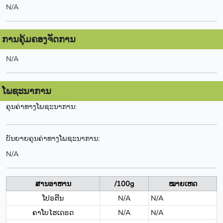
N/A
ການຄຸ້ມຄອງຈັດການ
N/A
ໂພຊະນາການ
ຄຸນຄ່າທາງໂພຊະນາການ:
ບັນຍາຍຄຸນຄ່າທາງໂພຊະນາການ:
N/A
ສານອາຫານ
/100g
ໝາຍເຫດ
ໂປຣຕີນ
N/A
N/A
ຄາໂບໄຮເດຣດ
N/A
N/A