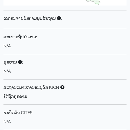
ເຂດກະຈາຍພັນຕາມພູມສັນຖານ
:
ສະເພາະຖິ່ນໃນລາວ:
N/A
ຮຸກຮານ
:
N/A
ສະຖານະພາບການອະນູຮັກ IUCN
:
ໃກ້ຖືກຄຸກຄາມ
ຊະນິດພັນ CITES:
N/A