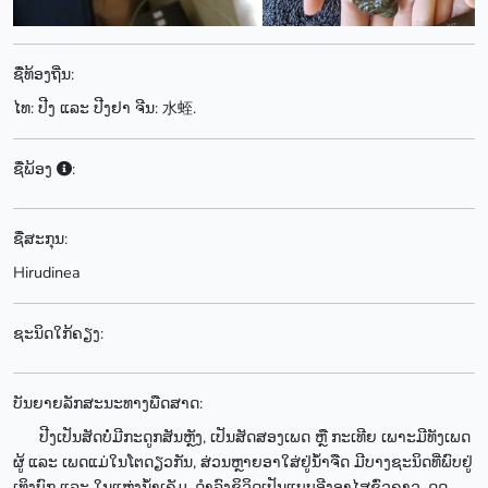
ຊື່ທ້ອງຖີ່ນ:
ໄທ: ປີງ ແລະ ປີງຢາ ຈີນ: 水蛭.
ຊື່ພ້ອງ
:
ຊື່ສະກຸນ:
Hirudinea
ຊະນິດໃກ້ຄຽງ:
ບັນຍາຍລັກສະນະທາງພືດສາດ:
ປີງເປັນສັດບໍ່ມີກະດູກສັນຫຼັງ, ເປັນສັດສອງເພດ ຫຼື ກະເທີຍ ເພາະມີທັງເພດ
ຜູ້ ແລະ ເພດແມ່ໃນໂຕດຽວກັນ, ສ່ວນຫຼາຍອາໃສ່ຢູ່ນ້ຳຈືດ ມີບາງຊະນິດທີ່ພົບຢູ່
ເທິງບົກ ແລະ ໃນແຫຼ່ງນ້ຳເຄັມ, ດຳລົງຊິວິດເປັນແບບອີງອາໄສຊົ່ວຄາວ, ດູດ