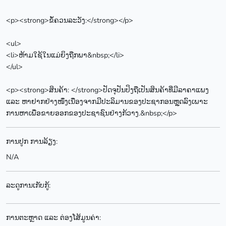
<p><strong>ຂໍ້ຄວນລະວັງ:</strong></p>
<ul>
<li>ຫ້າມໃຊ້ໃນແມ່ຍິງຖືກພາ&nbsp;</li>
</ul>
<p><strong>ສິນຄ້າ: </strong>ປັດຈຸປັນປິງຖືເປັນສິນຄ້າທີ່ມີລາຄາແພງ
ແລະ ຫາຢາກຢ່າງໜຶ່ງເນື່ອງຈາກມີປະລິມານຂອງປະຊາກອນຫຼຸດລົງເພາະ
ການຫາເພື່ອຂາຍອອກຂອງປະຊາຊົນຢ່າງກ້ວາງ.&nbsp;</p>
ການປູກ ການລ້ຽງ:
N/A
ລະດູການເກັບກູ້:
ການຕະຫຼາດ ແລະ ຕ່ອງໂສ້ມູນຄ່າ: