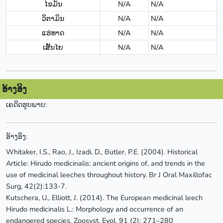
ໄຂມັນ
N/A
N/A
ວິຕາມິນ
N/A
N/A
ແຮ່ທາດ
N/A
N/A
ເສັ້ນໄຍ
N/A
N/A
ອ້າງອິງ
ເຄດິດຮູບພາບ:
ອ້າງອິງ:
Whitaker, I.S., Rao, J., Izadi, D., Butler, P.E. (2004). Historical
Article: Hirudo medicinalis: ancient origins of, and trends in the
use of medicinal leeches throughout history. Br J Oral Maxillofac
Surg, 42(2):133-7.
Kutschera, U., Elliott, J. (2014). The European medicinal leech
Hirudo medicinalis L.: Morphology and occurrence of an
endangered species. Zoosyst. Evol. 91 (2): 271–280