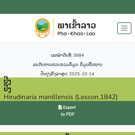
ເລກລຳດັບທີ: 3684
ລະດັບການຮວບຮວມຂໍ້ມູນ: ຂໍ້ມູນພື້ນຖານ
ປັບປູງຄັ້ງລ່າສຸດ: 2025-10-14
ປີງ
ປີງ
Hirudinaria manillensis (Lesson,1842)
Export
to PDF