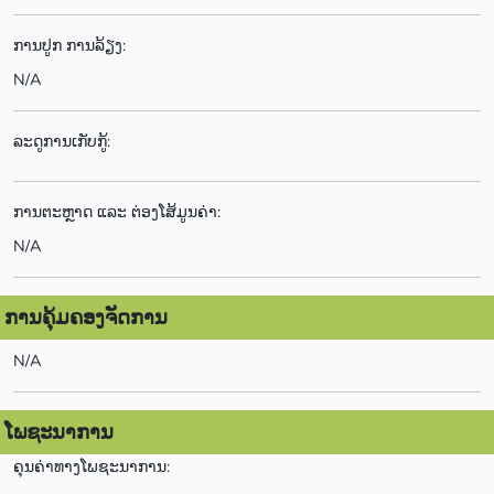
ການປູກ ການລ້ຽງ:
N/A
ລະດູການເກັບກູ້:
ການຕະຫຼາດ ແລະ ຕ່ອງໂສ້ມູນຄ່າ:
N/A
ການຄຸ້ມຄອງຈັດການ
N/A
ໂພຊະນາການ
ຄຸນຄ່າທາງໂພຊະນາການ: