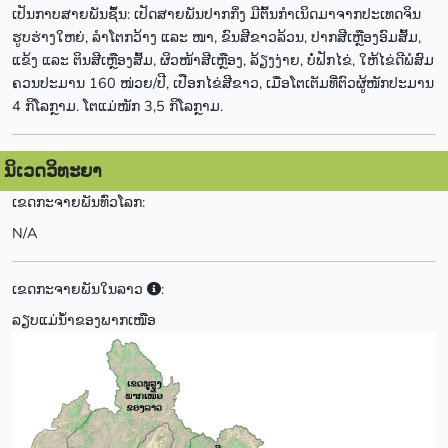
ເປັນກາບສາຍພັນຊຶ້ນ: ເປັດສາຍພັນປາກກິ່ງ ມີຕົ້ນກຳເນິດມາຈາກປະເທດຈິນ
ຮູບຮ່າງໃຫຍ່, ລຳໂຕກວ້າງ ແລະ ໜາ, ຂົນສີຂາວລ້ວນ, ປາກສີເຫຼືອງອົມສົ້ມ,
ແຂ້ງ ແລະ ຕິນສີເຫຼືອງສົ້ມ, ຜິວໜ້າສີເຫຼືອງ, ລ້ຽງງ່າຍ, ບໍ່ຟັກໄຂ່, ໃຫ້ໄຂ່ດີພໍສົມ
ຄວນປະມານ 160 ໜ່ວຍ/ປີ, ເປືອກໄຂ່ສີຂາວ, ເມື່ອໂຕເຕັມທີ່ຕົວຜູ້ໜັກປະມານ
4 ກິໂລກຼາມ. ໂຕແມ່ໜັກ 3,5 ກິໂລກຼາມ.
ນິເວດວິທະຍາ
ເຂດກະຈາຍພັນທົ່ວໂລກ:
N/A
ເຂດກະຈາຍພັນໃນລາວ
:
ລຽບແມ່ນ້ຳຂອງພາກເໜືອ