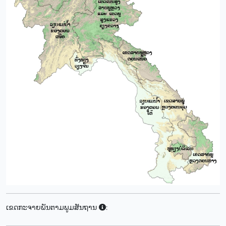
ເຂດກະຈາຍພັນຕາມພູມສັນຖານ
: