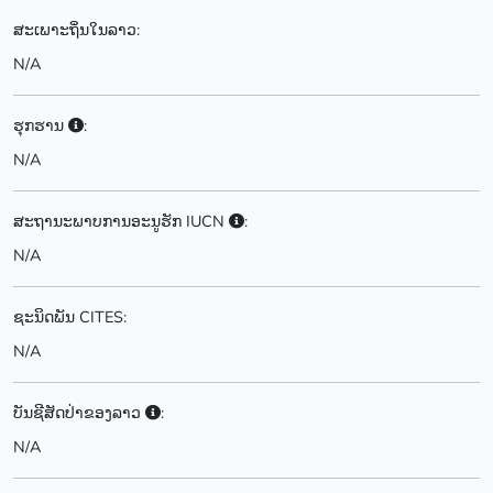
ສະເພາະຖິ່ນໃນລາວ:
N/A
ຮຸກຮານ
:
N/A
ສະຖານະພາບການອະນູຮັກ IUCN
:
N/A
ຊະນິດພັນ CITES:
N/A
ບັນຊີສັດປ່າຂອງລາວ
:
N/A