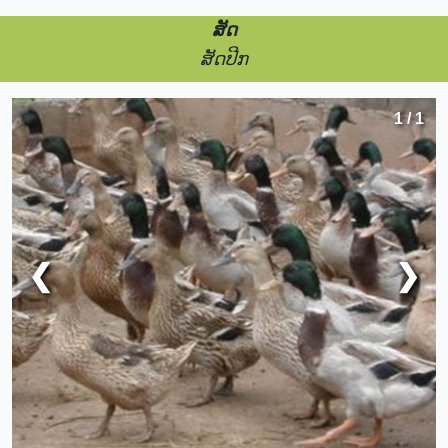
ສັດ
ສັດປີກ
1 / 1
❮
❯