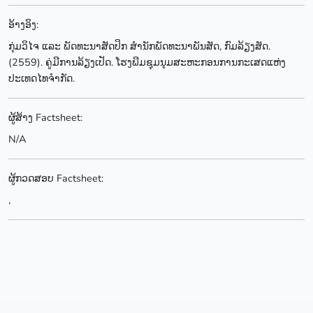
ອ້າງອິງ:
ກຸ່ມວິໄຈ ແລະ ພັດທະນາສັດປິກ ສຳນັກພັດທະນາພັນສັດ, ກົມລ້ຽງສັດ.
(2559). ຄູ່ມີການລ້ຽງເປັດ. ໂຮງພີມຊຸມນຸມສະຫະກອນການກະເສດແຫ່ງ
ປະເທດໄທຈຳກັດ.
ຜູ້ສ້າງ Factsheet:
N/A
ຜູ້ກວດສອບ Factsheet:
,