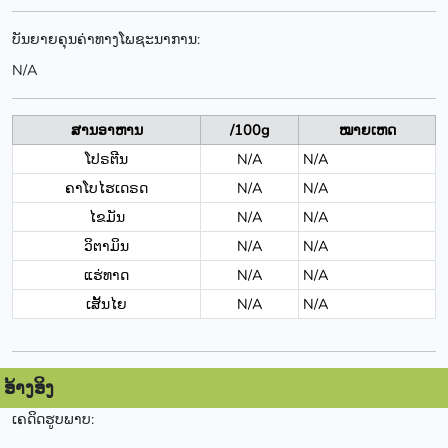
ບັນຍາຍຄຸນຄ່າທາງໂພຊະນາການ:
N/A
ສານອາຫານ
/100g
ໝາຍເຫດ
ໂປຣຕີນ
N/A
N/A
ຄາໂບໄຮເດຣດ
N/A
N/A
ໄຂມັນ
N/A
N/A
ວິຕາມິນ
N/A
N/A
ແຮ່ທາດ
N/A
N/A
ເສັ້ນໄຍ
N/A
N/A
ອ້າງອິງ
ເຄດິດຮູບພາບ: