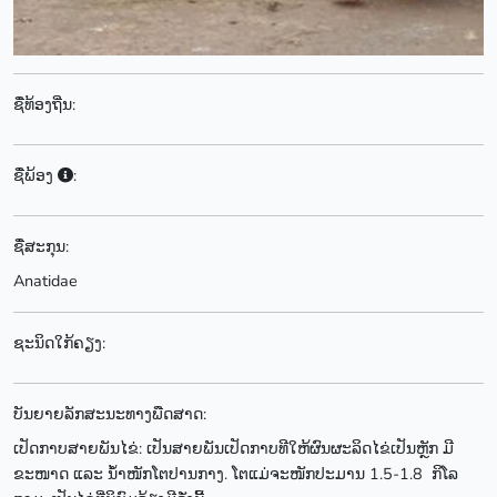
ຊື່ທ້ອງຖີ່ນ:
ຊື່ພ້ອງ
:
ຊື່ສະກຸນ:
Anatidae
ຊະນິດໃກ້ຄຽງ:
ບັນຍາຍລັກສະນະທາງພືດສາດ:
ເປັດກາບສາຍພັນໄຂ່: ເປັນສາຍພັນເປັດກາບທີໃຫ້ຜົນຜະລິດໄຂ່ເປັນຫຼັກ ມີ
ຂະໜາດ ແລະ ນ້ຳໜັກໂຕປານກາງ. ໂຕແມ່ຈະໜັກປະມານ 1.5-1.8 ກິໂລ