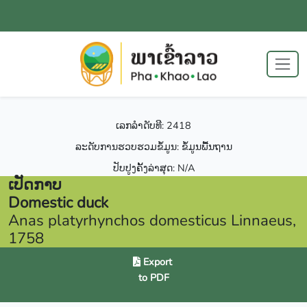
ເລກລຳດັບທີ: 2418
ລະດັບການຮວບຮວມຂໍ້ມູນ: ຂໍ້ມູນພື້ນຖານ
ປັບປູງຄັ້ງລ່າສຸດ: N/A
ເປັດກາບ
Domestic duck
Anas platyrhynchos domesticus Linnaeus,
1758
Export
to PDF