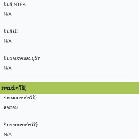
ບັນຊີ NTFP:
N/A
ບັນຊີໄມ້:
N/A
ບັນຍາຍການອະນຸຮັກ:
N/A
ການນຳໃຊ້
ປະເພດການນຳໃຊ້:
ອາຫານ
ບັນຍາຍການນຳໃຊ້:
N/A