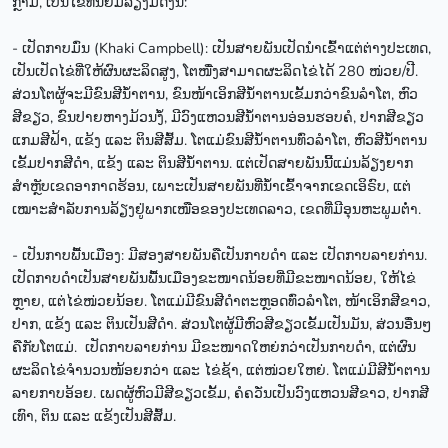
ກຼາມ, ເປັນໄຂ່ທີ່ນິຍົມລ້ຽງມີດັ່ງນີ້:
- ເປັດກາບມົ່ນ (Khaki Campbell): ເປັນສາຍພັນເປັດນຳເຂົ້າແຕ່ຕ່າງປະເທດ,
ເປັນເປັດໄຂ່ທີ່ໃຫ້ຜົນຜະລິດສູງ, ໂຕໜື່ງສາມາດຜະລິດໄຂ່ໄດ້ 280 ໜ່ວຍ/ປີ.
ສ່ວນໂຕຜູ້ຈະມີຂົນສີນ້ຳຕານ, ຂົນໜ້າເອິກສີນ້ຳຕານເຂັ້ມກວ່າຂົນລຳໂຕ, ຫົວ
ສີຂຽວ, ຂົນປາຍຫາງມ້ວນງໍ້, ມີວົງແຫວນສີນ້ຳຕານອ່ອນຮອບຄໍ, ປາກສີຂຽວ
ແກມສີຟ້າ, ແຂ້ງ ແລະ ຕິນສີສົ້ມ. ໂຕແມ່ຂົນສີນ້ຳຕານທົ່ວລຳໂຕ, ຫົວສີນ້ຳຕານ
ເຂັ້ມປາກສີດຳ, ແຂ້ງ ແລະ ຕິນສີນ້ຳຕານ. ແຕ່ເປັດສາຍພັນນີ້ແມ່ນລ້ຽງຍາກ
ສຳຫຼັບເຂດອາກາດຮ້ອນ, ເພາະເປັນສາຍພັນທີ່ນ້ຳເຂົ້າຈາກເຂດເອິຣົບ, ແຕ່
ເໝາະສຳລັບການລ້ຽງຢູ່ພາກເໜືອຂອງປະເທດລາວ, ເຂດທີ່ມີອຸນຫະພູມຕ່ຳ.
- ເປັນກາບພື້ນເມືອງ: ມີສອງສາຍພັນຄືເປັນກາບດຳ ແລະ ເປັດກາບລາຍກ່ານ.
ເປັດກາບດຳເປັນສາຍພັນພື້ນເມືອງຂະໜາດນ້ອຍທີ່ມີຂະໜາດນ້ອຍ, ໃຫ້ໄຂ່
ຫຼາຍ, ແຕ່ໄຂ່ໜ່ວຍນ້ອຍ. ໂຕແມ່ມີຂົນສີດຳຕະຫຼອດທົ່ວລຳໂຕ, ໜ້າເອິກສີຂາວ,
ປາກ, ແຂ້ງ ແລະ ຕິນເປັນສີດຳ. ສ່ວນໂຕຜູ້ມີຫົວສີຂຽວເຂັ້ມເປັນມັນ, ສ່ວນອື່ນໆ
ຄືກັບໂຕແມ່. ເປັດກາບລາຍກ່ານ ມີຂະໜາດໃຫຍ່ກວ່າເປັນກາບດຳ, ແຕ່ຜົນ
ຜະລິດໄຂ່ຈຳນວນໜ້ອຍກວ່າ ແລະ ໄຂ່ຊ້າ, ແຕ່ໜ່ວຍໃຫຍ່. ໂຕແມ່ມີສີນ້ຳຕານ
ລາຍກາບອ້ອຍ. ເພດຜູ້ຫົວມີສີຂຽວເຂັ້ມ, ຄໍຄວັ່ນເປັນວົງແຫວນສີຂາວ, ປາກສີ
ເທົາ, ຕິນ ແລະ ແຂ້ງເປັນສີສົ້ມ.