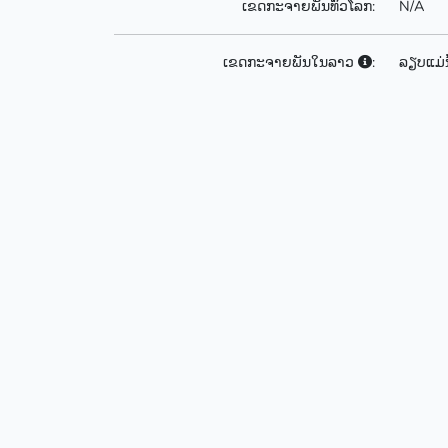
ເຂດກະຈາຍພັນທົ່ວໂລກ:
N/A
ເຂດກະຈາຍພັນໃນລາວ
:
ລຽບແມ່