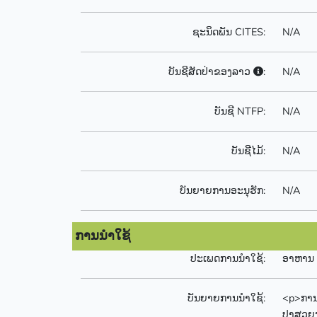
ຊະນິດພັນ CITES:
N/A
ບັນຊີສັດປ່າຂອງລາວ
:
N/A
ບັນຊີ NTFP:
N/A
ບັນຊີໄມ້:
N/A
ບັນຍາຍການອະນຸຮັກ:
N/A
ການນຳໃຊ້
ປະເພດການນຳໃຊ້:
ອາຫານ
ບັນຍາຍການນຳໃຊ້:
<p>ການ
ປາສວຍງາ