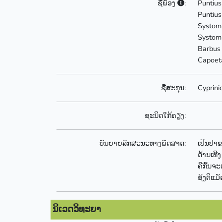
ຊື່ພ້ອງ
:
Puntius
Puntius
Systomu
Systomu
Barbus 
Capoeta
ຊື່ສະກຸນ:
Cyprini
ຊະນິດໃກ້ຄຽງ:
ບັນຍາຍລັກສະນະທາງພືດສາດ:
ເປັນປາ
ດ້ານເທີງ
ຄີກົ້ນຈ
ຊັງຕິແມັ
ນິເວດວິທະຍາ