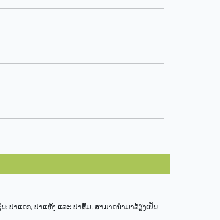
: ປາແດກ, ປາແຫ້ງ ແລະ ປາສົ້ມ. ສາມາດນຳມາລ້ຽງເປັນ