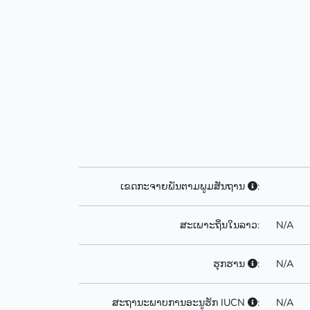
ເຂດກະຈາຍພັນຕາມພູມສັນຖານ
:
ສະເພາະຖິ່ນໃນລາວ:
N/A
ຮຸກຮານ
:
N/A
ສະຖານະພາບການອະນູຮັກ IUCN
:
N/A