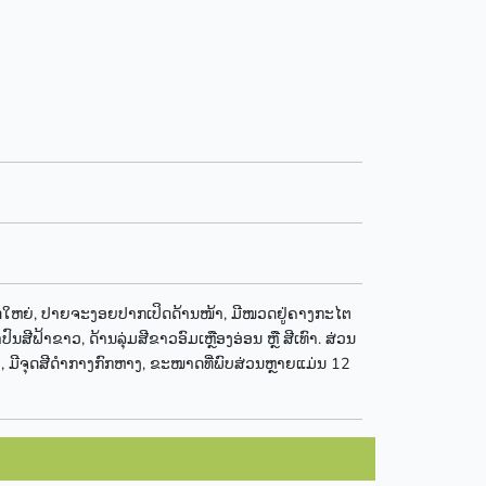
າດໃຫຍ່, ປາຍຈະງອຍປາກເປິດດ້ານໜ້າ, ມີໜວດຢູ່ຄາງກະໄຕ
ົນສີຟ້າຂາວ, ດ້ານລຸ່ມສີຂາວອົມເຫຼືອງອ່ອນ ຫຼື ສີເທົາ. ສ່ວນ
າວ, ມີຈຸດສີດຳກາງກົກຫາງ, ຂະໜາດທີ່ພົບສ່ວນຫຼາຍແມ່ນ 12