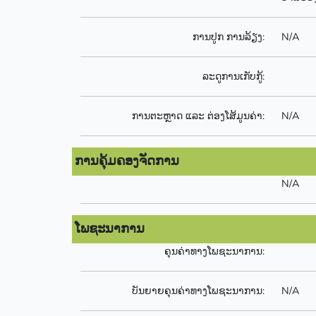
ການປູກ ການລ້ຽງ:
N/A
ລະດູການເກັບກູ້:
ການຕະຫຼາດ ແລະ ຕ່ອງໂສ້ມູນຄ່າ:
N/A
ການຄຸ້ມຄອງຈັດການ
N/A
ໂພຊະນາການ
ຄຸນຄ່າທາງໂພຊະນາການ:
ບັນຍາຍຄຸນຄ່າທາງໂພຊະນາການ:
N/A