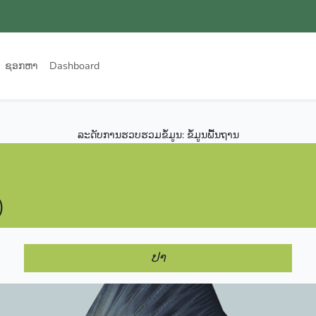
ຊອກຫາ
Dashboard
ລະດັບການຮວບຮວມຂໍ້ມູນ: ຂໍ້ມູນພື້ນຖານ
)
ປາ