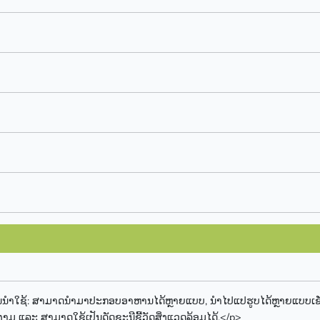
ນຳໃຊ້: ສາມາດນຳມາປະກອບອາຫານໄດ້ຫຼາຍແບບ, ນຳໄປແປຮູບໄດ້ຫຼາຍແບບເຊັ່ນ
ມ ແລະ ສາມາດໃຊ້ເປັນດັດຊະນີຊີ້ວັດສິ່ງແວດລ້ອມໄດ້.</p>