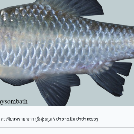
ตะเพียนทราย ขาว ត្រីអង្កត់ប្រាក់ ປາຂາວມົນ ປາປາກໜອງ