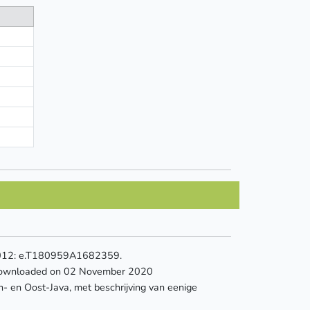
s 2012: e.T180959A1682359.
wnloaded on 02 November 2020
n- en Oost-Java, met beschrijving van eenige