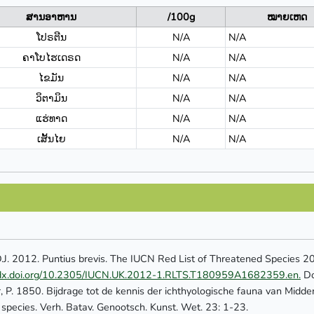
ສານອາຫານ
/100g
ໝາຍເຫດ
ໂປຣຕີນ
N/A
N/A
ຄາໂບໄຮເດຣດ
N/A
N/A
ໄຂມັນ
N/A
N/A
ວິຕາມິນ
N/A
N/A
ແຮ່ທາດ
N/A
N/A
ເສັ້ນໄຍ
N/A
N/A
D.J. 2012. Puntius brevis. The IUCN Red List of Threatened Specie
//dx.doi.org/10.2305/IUCN.UK.2012-1.RLTS.T180959A1682359.en.
Do
, P. 1850. Bijdrage tot de kennis der ichthyologische fauna van Midde
species. Verh. Batav. Genootsch. Kunst. Wet. 23: 1-23.