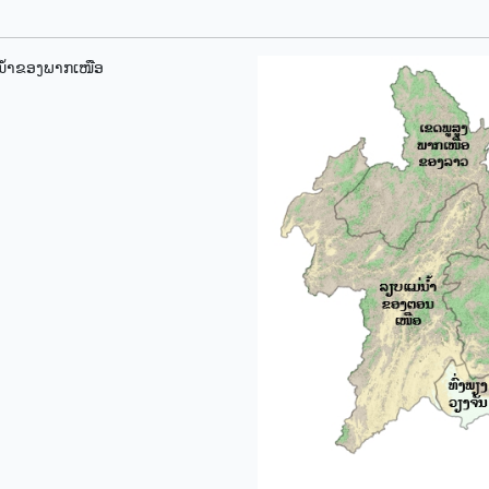
ນ້ຳຂອງພາກເໜືອ