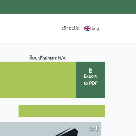
ເຂົ້າລະບົບ
Eng
ປັບປູງຄັ້ງລ່າສຸດ: N/A
Export
to PDF
1 / 1