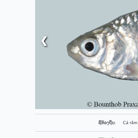
❮
ຊື່ທ້ອງຖີ່ນ:
Cá rằm 