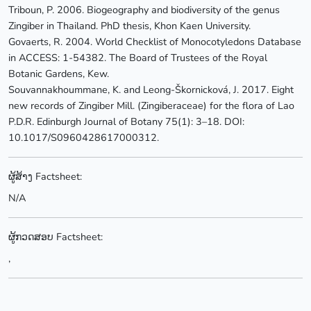
Triboun, P. 2006. Biogeography and biodiversity of the genus
Zingiber in Thailand. PhD thesis, Khon Kaen University.
Govaerts, R. 2004. World Checklist of Monocotyledons Database
in ACCESS: 1-54382. The Board of Trustees of the Royal
Botanic Gardens, Kew.
Souvannakhoummane, K. and Leong-Škornicková, J. 2017. Eight
new records of Zingiber Mill. (Zingiberaceae) for the flora of Lao
P.D.R. Edinburgh Journal of Botany 75(1): 3–18. DOI:
10.1017/S0960428617000312.
ຜູ້ສ້າງ Factsheet:
N/A
ຜູ້ກວດສອບ Factsheet:
,