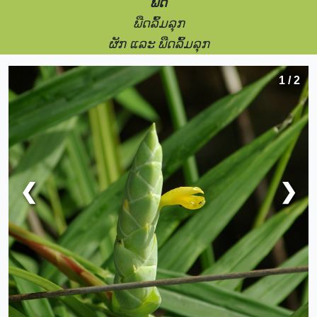
ພືດ
ພືດລົ້ມລຸກ
ຜັກ ແລະ ພືດລົ້ມລຸກ
1 / 2
❮
❯