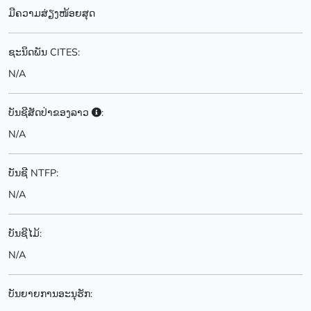
ມີຄວາມສ່ຽງໜ້ອຍສຸດ
ຊະນິດພັນ CITES:
N/A
ບັນຊີສັດປ່າຂອງລາວ
:
N/A
ບັນຊີ NTFP:
N/A
ບັນຊີໄມ້:
N/A
ບັນຍາຍການອະນຸຮັກ: