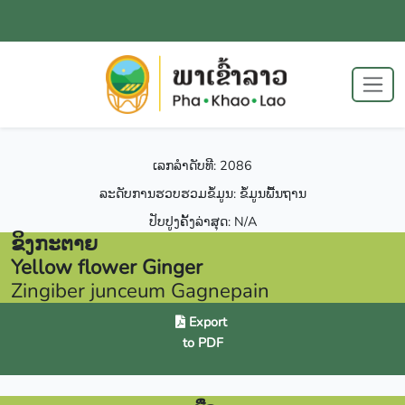
ເລກລຳດັບທີ: 2086
ລະດັບການຮວບຮວມຂໍ້ມູນ: ຂໍ້ມູນພື້ນຖານ
ປັບປູງຄັ້ງລ່າສຸດ: N/A
ຂິງກະຕາຍ
Yellow flower Ginger
Zingiber junceum Gagnepain
Export
to PDF