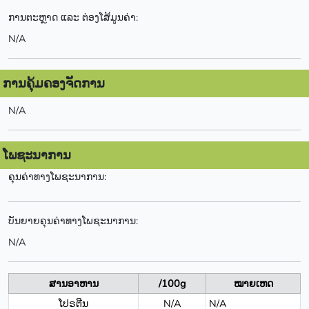
ການຕະຫຼາດ ແລະ ຕ່ອງໂສ້ມູນຄ່າ:
N/A
ການຄຸ້ມຄອງຈັດການ
N/A
ໂພຊະນາການ
ຄຸນຄ່າທາງໂພຊະນາການ:
ບັນຍາຍຄຸນຄ່າທາງໂພຊະນາການ:
N/A
ສານອາຫານ
/100g
ໝາຍເຫດ
ໂປຣຕີນ
N/A
N/A