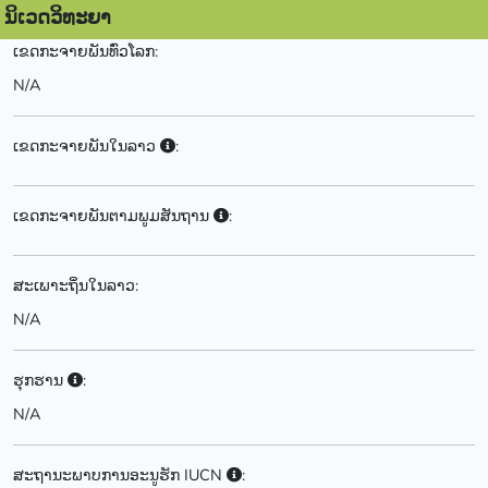
ນິເວດວິທະຍາ
ເຂດກະຈາຍພັນທົ່ວໂລກ:
N/A
ເຂດກະຈາຍພັນໃນລາວ
:
ເຂດກະຈາຍພັນຕາມພູມສັນຖານ
:
ສະເພາະຖິ່ນໃນລາວ:
N/A
ຮຸກຮານ
:
N/A
ສະຖານະພາບການອະນູຮັກ IUCN
: