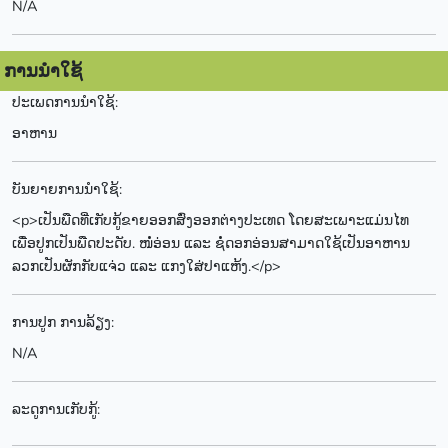
N/A
ການນຳໃຊ້
ປະເພດການນຳໃຊ້:
ອາຫານ
ບັນຍາຍການນຳໃຊ້:
<p>ເປັນພືດທີ່ເກັບກູ້ຂາຍອອກສົ່ງອອກຕ່າງປະເທດ ໂດຍສະເພາະແມ່ນໄທ
ເພື່ອປູກເປັນພືດປະດັບ. ໜໍ່ອ່ອນ ແລະ ຊໍ່ດອກອ່ອນສາມາດໃຊ້ເປັນອາຫານ
ລວກເປັນຜັກກັບແຈ່ວ ແລະ ແກງໃສ່ປາແຫ້ງ.</p>
ການປູກ ການລ້ຽງ:
N/A
ລະດູການເກັບກູ້: