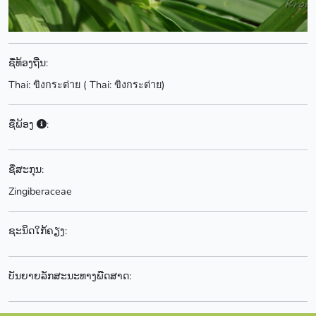
ຊື່ທ້ອງຖີ່ນ:
Thai: ขิงกระต่าย ( Thai: ขิงกระต่าย)
ຊື່ພ້ອງ
:
ຊື່ສະກຸນ:
Zingiberaceae
ຊະນິດໃກ້ຄຽງ:
ບັນຍາຍລັກສະນະທາງພືດສາດ: