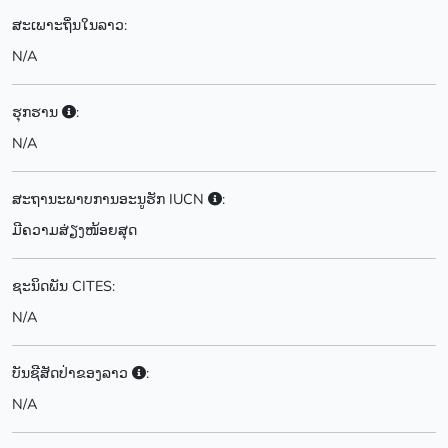
ສະເພາະຖິ່ນໃນລາວ:
N/A
ຮຸກຮານ
:
N/A
ສະຖານະພາບການອະນູຮັກ IUCN
:
ມີຄວາມສ່ຽງໜ້ອຍສຸດ
ຊະນິດພັນ CITES:
N/A
ບັນຊີສັດປ່າຂອງລາວ
:
N/A