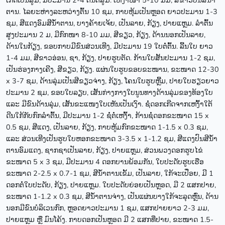
ເກີດເປັນສູ່ມ, ມີປະມານ 2-4 ຕົ້ນຕໍ່ສູ່ມ. ເຫງົ້າໜາ 5-10 ມມ, ສີຂາວປົນສີນ້ຳ
ຕານ. ໄລຍະຫ່າງລະຫວ່າງຕົ້ນ 10 ຊມ, ກາບຫຸ້ມເປັນຫຼອດ ຍາວປະມານ 1-3
ຊມ, ສີແດງອົມສີນ້ຳຕານ, ບາງຄ້າຍເຈ້ຍ, ເປັນລາຍ, ກ້ຽງ, ປາຍແຫຼມ. ລຳຕົ້ນ
ສູງປະມານ 2 ມ, ມີກົກໜາ 8-10 ມມ, ສີຂຽວ, ກ້ຽງ, ດ້ານນອກເປັນລາຍ,
ດ້ານໃນກ້ຽງ, ຂອບກາບມີຂົນສ່ວນເທີງ, ມີປະມານ 19 ໃບຕໍ່ຕົ້ນ. ລີ້ນໃບ ຍາວ
1-4 ມມ, ສີຂາວອ່ອນ, ຊາ, ກ້ຽງ, ປາຍຮູບຕັດ. ກ້ານໃບສັ້ນປະມານ 1-2 ຊມ,
ເປັນຮ່ອງກາງເຄີງ, ສີຂຽວ, ກ້ຽງ. ແຜ່ນໃບຮູບຂອບຂະໜານ, ຂະໜາດ 12-30
x 3-7 ຊມ, ດ້ານລຸ່ມເປັນສີຂຽວຈ່າງ, ກ້ຽງ, ໂຄນໃບຮູບຫຼີ້ມ, ປາຍໃບຮຽວຍາວ
ປະມານ 2 ຊມ, ຂອບໃບລຽບ, ເສັ້ນກ່າງກາງໃບນູນທາງດ້ານລຸ່ມຂອງທ້ອງໃບ
ແລະ ມີຂົນດ້ານລຸ່ມ, ເສັ້ນຂະແໜງໃບເຫັນເປັນເງົາ. ຊໍ່ດອກເກີດຈາກເຫງົ້າໃຕ້
ດີນໃກ້ກັບກົກລຳຕົ້ນ, ມີປະມານ 1-2 ຊໍ່ຕໍ່ເຫງົ້າ, ກ້ານຊໍ່ດອກຂະໜາດ 15 x
0.5 ຊມ, ສີແດງ, ເປັນລາຍ, ກ້ຽງ, ກາບຫູ້ມກົກຂະໜາດ 1-1.5 x 0.3 ຊມ,
ແລະ ສ່ວນເທີງເປັນຮູບໃບຫອກຂະໜາດ 3-3.5 x 1-1.2 ຊມ, ສີແດງປົນສີນ້ຳ
ຕານອົມແດງ, ຊາກຊາເປັນລາຍ, ກ້ຽງ, ປາຍແຫຼມ, ສ່ວນພວງດອກຮູບໄຂ່
ຂະໜາດ 5 x 3 ຊມ, ມີປະມານ 4 ດອກບານພ້ອມກັນ, ໃບປະດັບຮູບເຮືອ
ຂະໜາດ 2-2.5 x 0.7-1 ຊມ, ສີນ້ຳຕານເຂັ້ມ, ເປັນລາຍ, ໃກ້ຈະເປື່ອຍ, ມີ 1
ດອກຕໍ່ໃບປະດັບ, ກ້ຽງ, ປາຍແຫຼມ. ໃບປະດັບຍ່ອຍເປັນຫຼອດ, ມີ 2 ແສກປາຍ,
ຂະໜາດ 1-1.2 x 0.3 ຊມ, ສີນ້ຳຕານຈ່າງ, ເປັນແຜ່ນບາງໃກ້ຈະລຸດຫຼົ່ນ, ດ້ານ
ນອກມີຂົນບໍລິເວນກົກ, ຫຼອດຍາວປະມານ 1 ຊມ, ແສກປາຍຍາວ 2-3 ມມ,
ປາຍແຫຼມ ຫຼື ມົນໂຄ້ງ. ກາບດອກເປັນຫຼອດ ມີ 2 ແສກທີ່ປາຍ, ຂະໜາດ 1.5-