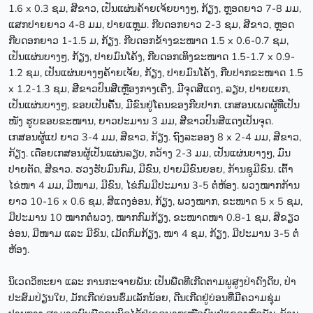
1.6 x 0.3 ຊມ, ສີຂາວ, ເປັນແຜ່ນຄ້າຍເຈ້ຍບາງໆ, ກ້ຽງ, ຫຼອດຍາວ 7-8 ມມ,
ແສກປາຍຍາວ 4-8 ມມ, ປາຍແຫຼມ. ກີບດອກຍາວ 2-3 ຊມ, ສີຂາວ, ຫຼອດ
ກີບດອກຍາວ 1-1.5 ມ, ກ້ຽງ. ກີບດອກຂ້າງຂະໜາດ 1.5 x 0.6-0.7 ຊມ,
ເປັນແຜ່ນບາງໆ, ກ້ຽງ, ປາຍມົນໂຄ້ງ, ກີບດອກເທິງຂະໜາດ 1.5-1.7 x 0.9-
1.2 ຊມ, ເປັນແຜ່ນບາງໆຄ້າຍເຈ້ຍ, ກ້ຽງ, ປາຍມົນໂຄ້ງ, ກີບປາກຂະໜາດ 1.5
x 1.2-1.3 ຊມ, ສີຂາວປົນສີເຫຼືອງກາງເຄີ່ງ, ມີຈຸດສີແດງ, ລຽບ, ປາຍແຍກ,
ເປັນແຜ່ນບາງໆ, ຂອບເປັນຄື້ນ, ມີຂົນຢູ່ໂຄນຂອງກີບປາກ. ເກສອນເພດຜູ້ທີ່ເປັນ
ໜັງ ຮູບຂອບຂະໜານ, ຍາວປະມານ 3 ມມ, ສີຂາວປົນສີແດງເປັນຈຸດ.
ເກສອນຜູ້ແປ ຍາວ 3-4 ມມ, ສີຂາວ, ກ້ຽງ. ຖົງລະອອງ 8 x 2-4 ມມ, ສີຂາວ,
ກ້ຽງ. ເດືອຍເກສອນຜູ້ເປັນແຜ່ນລຽບ, ກວ້າງ 2-3 ມມ, ເປັນແຜ່ນບາງໆ, ມົນ
ປາຍຕັດ, ສີຂາວ. ຮວງຮັບມົນກົມ, ມີຂົນ, ປາຍມີຂົນຍອຍ, ກ້ານຊູມີຂົນ. ເຕົ້າ
ໄຂ່ໜາ 4 ມມ, ມີໜາມ, ມີຂົນ, ໄຂ່ກົມມີປະມານ 3-5 ຕໍ່ຫ້ອງ. ພວງໝາກກ້ານ
ຍາວ 10-16 x 0.6 ຊມ, ສີແດງອ່ອນ, ກ້ຽງ, ພວງໝາກ, ຂະໜາດ 5 x 5 ຊມ,
ມີປະມານ 10 ໝາກຕໍ່ພວງ, ໝາກກົມກ້ຽງ, ຂະໜາດໜາ 0.8-1 ຊມ, ສີຂຽວ
ອ່ອນ, ມີໜາມ ແລະ ມີຂົນ, ເມັດກົມກ້ຽງ, ໜາ 4 ຊມ, ກ້ຽງ, ມີປະມານ 3-5 ຕໍ່
ຫ້ອງ.
ນິເວດວິທະຍາ ແລະ ການກະຈາຍພັນ: ເປັນພືດທີເກີດຕາມພູສູງປ່າດົງດິບ, ປ່າ
ປະສົມປ່ຽນໃບ, ມັກເກີດບ່ອນຮົ່ມເລັກນ້ອຍ, ດີນເກີດຢູ່ບ່ອນທີ່ມີຄວາມຊຸ່ມ