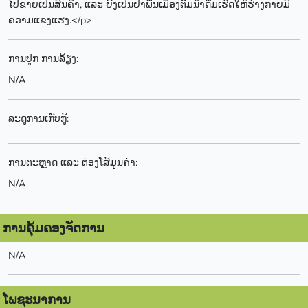
ໄປຂາຍເປັນສີນຄ້າ, ແລະ ຍັງເປັນຢາພື້ນເມືອງຕົ້ມນ້ຳດື່ມເຮັດໃຫ້ຮ່າງກາຍມີ
ຄວາມແຂງແຮງ.</p>
ການປູກ ການລ້ຽງ:
N/A
ລະດູການເກັບກູ້:
ການຕະຫຼາດ ແລະ ຕ່ອງໂສ້ມູນຄ່າ:
N/A
ການຄຸ້ມຄອງຈັດການ
N/A
ໂພຊະນາການ