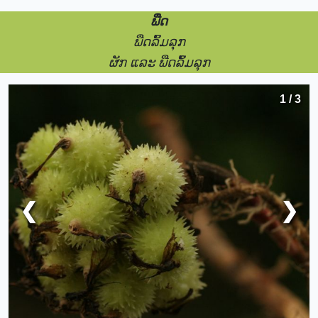
ພືດ
ພືດລົ້ມລຸກ
ຜັກ ແລະ ພືດລົ້ມລຸກ
1 / 3
❮
❯