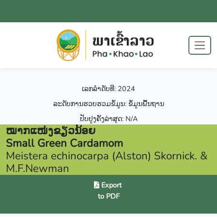
ເລກລຳດັບທີ: 2024
ລະດັບການຮວບຮວມຂໍ້ມູນ: ຂໍ້ມູນພື້ນຖານ
ປັບປູງຄັ້ງລ່າສຸດ: N/A
ໝາກແໜ່ງຂຽວນ້ອຍ
Small Green Cardamom
Meistera echinocarpa (Alston) Skornick. &
M.F.Newman
Export
to PDF