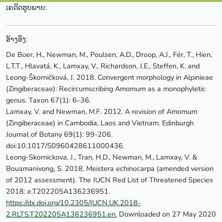
ເຄດິດຮູບພາບ:
ອ້າງອິງ:
De Boer, H., Newman, M., Poulsen, A.D., Droop, A.J., Fér, T., Hien,
L.T.T., Hlavatá, K., Lamxay, V., Richardson, J.E., Steffen, K. and
Leong-Škorničková, J. 2018. Convergent morphology in Alpinieae
(Zingiberaceae): Recircumscribing Amomum as a monophyletic
genus. Taxon 67(1): 6–36.
Lamxay, V. and Newman, M.F. 2012. A revision of Amomum
(Zingiberaceae) in Cambodia, Laos and Vietnam. Edinburgh
Journal of Botany 69(1): 99-206.
doi:10.1017/S0960428611000436.
Leong-Skornickova, J., Tran, H.D., Newman, M., Lamxay, V. &
Bouamanivong, S. 2018. Meistera echinocarpa (amended version
of 2012 assessment). The IUCN Red List of Threatened Species
2018: e.T202205A136236951.
https://dx.doi.org/10.2305/IUCN.UK.2018-
2.RLTS.T202205A136236951.en.
Downloaded on 27 May 2020