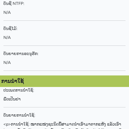
ບັນຊີ NTFP:
N/A
ບັນຊີໄມ້:
N/A
ບັນຍາຍການອະນຸຮັກ:
N/A
ການນຳໃຊ້
ປະເພດການນຳໃຊ້:
ພືດເປັນຢາ
ບັນຍາຍການນຳໃຊ້:
<p>ການນຳໃຊ້: ໝາກແໜ່ງຊະນິດນີ້ສາມາດນຳເອົາມາຕາກແຫ້ງ ແລ້ວເອົາ