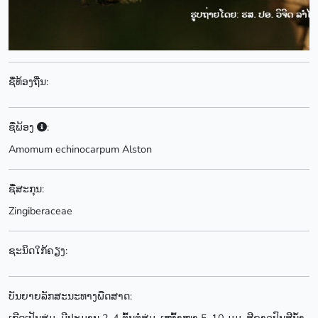
ຊື່ທ້ອງຖີ່ນ:
ຊື່ພ້ອງ
:
Amomum echinocarpum Alston
ຊື່ສະກຸນ:
Zingiberaceae
ຊະນິດໃກ້ຄຽງ:
ບັນຍາຍລັກສະນະທາງພືດສາດ: