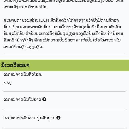
ປານກາງ ສາມາດພົບພືດຊະນິດໄດ້ຢູ່ເຂດພາກເໜືອພົບຢູ່ແຂວງຫົວພັນ, ບ້ານ
ດ່ານແຈ້ງ ແລະ ບ້ານຊາກົກ.
ສະພາບການອະນຸລັກ: IUCN ນັກຄົ້ນຄວ້າໄດ້ລາຍງານວ່າຍັງມີການສຶກສາ
ນ້ອຍ ພົບເຂດກະຈາຍພັນນ້ອຍ, ການຄົ້ນທາງດ້ານຊະນິດຍັງມີຄວາມສັບສົນ
ກັບຊະນິດອື່ນ ສຳລັບປະເທດເຮົາກໍ່ພົບຢູ່ພຽງແຂວງຫົວພັນເທົ່ານັ້ນ, ຖ້າມີການ
ຄົ້ນຄວ້າຢ່າງຈີງຈັງ ພືດຊະນິດອາດເປັນພືດຫາຍາກກໍ່ເປັນໄປໄດ້ເພາະວ່າໃນ
ລາວກໍ່ພົບພຽງແຫຼ່ງດຽວ.
ນິເວດວິທະຍາ
ເຂດກະຈາຍພັນທົ່ວໂລກ:
N/A
ເຂດກະຈາຍພັນໃນລາວ
:
ເຂດກະຈາຍພັນຕາມພູມສັນຖານ
: