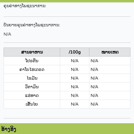
ຄຸນຄ່າທາງໂພຊະນາການ:
ບັນຍາຍຄຸນຄ່າທາງໂພຊະນາການ:
N/A
ສານອາຫານ
/100g
ໝາຍເຫດ
ໂປຣຕີນ
N/A
N/A
ຄາໂບໄຮເດຣດ
N/A
N/A
ໄຂມັນ
N/A
N/A
ວິຕາມິນ
N/A
N/A
ແຮ່ທາດ
N/A
N/A
ເສັ້ນໄຍ
N/A
N/A
ອ້າງອິງ