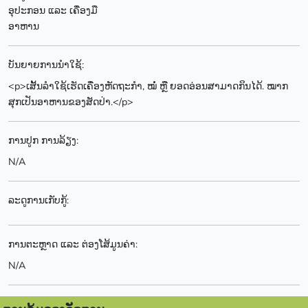
ອຸປະກອນ ແລະ ເຄື່ອງມື
ອາຫານ
ບັນຍາຍການນຳໃຊ້:
<p>ເສັ້ນລຳໃຊ້ເຮັດເຄື່ອງຫັດຖະກຳ, ໝໍ່ ຫຼື ຍອດອ່ອນສາມາດກິນໄດ້. ໝາກ
ສຸກເປັນອາຫານຂອງສັດປ່າ.</p>
ການປູກ ການລ້ຽງ:
N/A
ລະດູການເກັບກູ້:
ການຕະຫຼາດ ແລະ ຕ່ອງໂສ້ມູນຄ່າ:
N/A