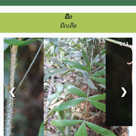
ພືດ
ພືດເຄືອ
1 / 1
❮
❯