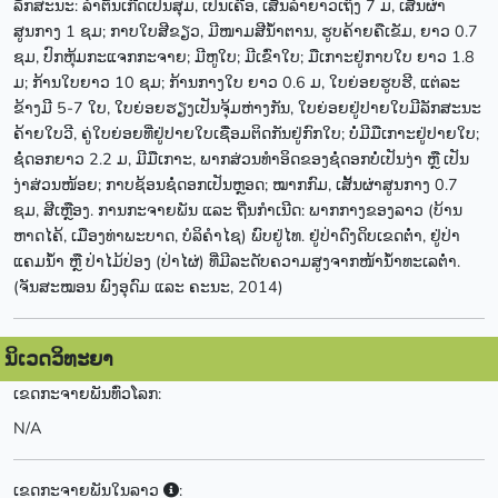
ລັກສະນະ: ລຳຕົ້ນເກີດເປັນສຸມ, ເປັນເຄືອ, ເສັ້ນລຳຍາວເຖິງ 7 ມ, ເສັ້ນຜ່າ
ສູນກາງ 1 ຊມ; ກາບໃບສີຂຽວ, ມີໜາມສີນ້ຳຕານ, ຮູບຄ້າຍຄືເຂັມ, ຍາວ 0.7
ຊມ, ປົກຫຸ້ມກະແຈກກະຈາຍ; ມີຫູໃບ; ມີເຂົ່າໃບ; ມືເກາະຢູ່ກາບໃບ ຍາວ 1.8
ມ; ກ້ານໃບຍາວ 10 ຊມ; ກ້ານກາງໃບ ຍາວ 0.6 ມ, ໃບຍ່ອຍຮູບຮີ, ແຕ່ລະ
ຂ້າງມີ 5-7 ໃບ, ໃບຍ່ອຍຮຽງເປັນຈຸ້ມຫ່າງກັນ, ໃບຍ່ອຍຢູ່ປາຍໃບມີລັກສະນະ
ຄ້າຍໃບວີ, ຄູ່ໃບຍ່ອຍທີ່ຢູ່ປາຍໃບເຊື່ອມຕິດກັນຢູ່ກົກໃບ; ບໍ່ມີມືເກາະຢູ່ປາຍໃບ;
ຊໍ່ດອກຍາວ 2.2 ມ, ມີມືເກາະ, ພາກສ່ວນທຳອິດຂອງຊໍ່ດອກບໍ່ເປັນງ່າ ຫຼື ເປັນ
ງ່າສ່ວນໜ້ອຍ; ກາບຊ້ອນຊໍ່ດອກເປັນຫຼອດ; ໝາກກົມ, ເສັ້ນຜ່າສູນກາງ 0.7
ຊມ, ສີເຫຼືອງ. ການກະຈາຍພັນ ແລະ ຖີ່ນກຳເນີດ: ພາກກາງຂອງລາວ (ບ້ານ
ຫາດໄຄ້, ເມືອງທ່າພະບາດ, ບໍລິຄຳໄຊ) ພົບຢູ່ໄທ. ຢູ່ປ່າດົງດິບເຂດຕ່ຳ, ຢູ່ປ່າ
ແຄມນ້ຳ ຫຼື ປ່າໄມ້ປ່ອງ (ປ່າໄຜ່) ທີ່ມີລະດັບຄວາມສູງຈາກໜ້ານ້ຳທະເລຕໍ່າ.
(ຈັນສະໝອນ ພົງອຸດົມ ແລະ ຄະນະ, 2014)
ນິເວດວິທະຍາ
ເຂດກະຈາຍພັນທົ່ວໂລກ:
N/A
ເຂດກະຈາຍພັນໃນລາວ
: