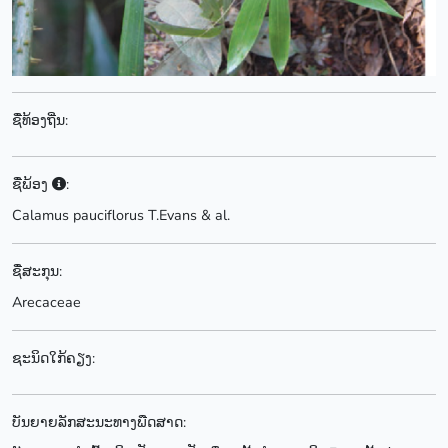
ຊື່ທ້ອງຖີ່ນ:
ຊື່ພ້ອງ
:
Calamus pauciflorus T.Evans & al.
ຊື່ສະກຸນ:
Arecaceae
ຊະນິດໃກ້ຄຽງ:
ບັນຍາຍລັກສະນະທາງພືດສາດ: