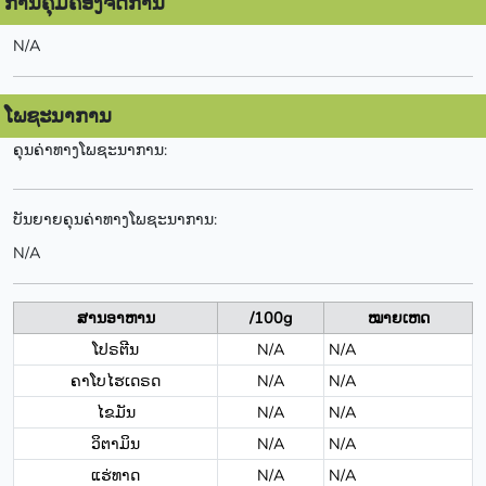
ການຄຸ້ມຄອງຈັດການ
N/A
ໂພຊະນາການ
ຄຸນຄ່າທາງໂພຊະນາການ:
ບັນຍາຍຄຸນຄ່າທາງໂພຊະນາການ:
N/A
ສານອາຫານ
/100g
ໝາຍເຫດ
ໂປຣຕີນ
N/A
N/A
ຄາໂບໄຮເດຣດ
N/A
N/A
ໄຂມັນ
N/A
N/A
ວິຕາມິນ
N/A
N/A
ແຮ່ທາດ
N/A
N/A