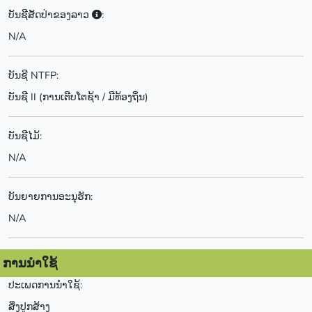
ບັນຊີສັດປ່າຂອງລາວ
:
N/A
ບັນຊີ NTFP:
ບັນຊີ II (ການເຕີບໂຕຊ້າ / ມີທ້ອງຖິ່ນ)
ບັນຊີໄມ້:
N/A
ບັນຍາຍການອະນຸຮັກ:
N/A
ການນຳໃຊ້
ປະເພດການນຳໃຊ້:
ສິ່ງປູກສ້າງ