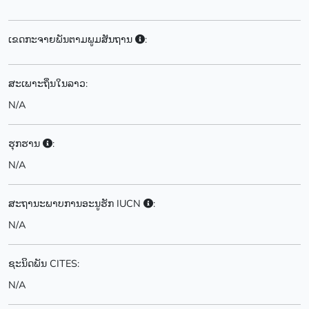
ເຂດກະຈາຍພັນຕາມພູມສັນຖານ
:
ສະເພາະຖິ່ນໃນລາວ:
N/A
ຮຸກຮານ
:
N/A
ສະຖານະພາບການອະນູຮັກ IUCN
:
N/A
ຊະນິດພັນ CITES:
N/A