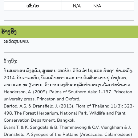
ເສັ້ນໄຍ
N/A
N/A
ອ້າງອິງ
ເຄດິດຮູບພາບ:
ອ້າງອິງ:
ຈັນສະໜອນ ພົງອຸດົມ, ສູນທອນ ເກດພັນ, ວີຈິດ ລຳໄຊ ແລະ ບັນຊາ ທຳມະວົງ.
2014. ບັນດາລະບົບ, ນິເວດວິທະຍາ ແລະ ການຈັດສັນຫວາຍຢູ່ ກຳປູເຈຍ,
ລາວ ແລະ ຫວຽດນາມ. ອົງການກອງທຶນອະນຸລັກທຳມະຊາດໂລກປະຈຳລາວ.
Henderson, A. (2009). Palms of Southern Asia: 1-197. Princeton
university press, Princeton and Oxford.
Barfod, A.S. & Dransfield, J. (2013). Flora of Thailand 11(3): 323-
498. The Forest Herbarium, National Park, Wildlife and Plant
Conservation Department, Bangkok.
Evans,T. & K. Sengdala & B. Thammavong & O.V. Viengkham & J.
Dransfield, A Synopsis of the Rattans (Arecaceae: Calamoideae)