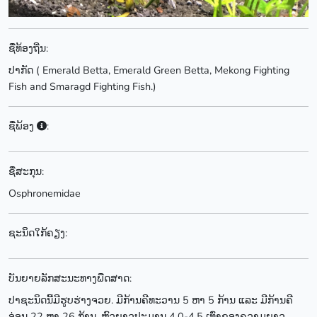
ຊື່ທ້ອງຖີ່ນ:
ປາກັດ ( Emerald Betta, Emerald Green Betta, Mekong Fighting
Fish and Smaragd Fighting Fish.)
ຊື່ພ້ອງ
:
ຊື່ສະກຸນ:
Osphronemidae
ຊະນິດໃກ້ຄຽງ:
ບັນຍາຍລັກສະນະທາງພືດສາດ:
ປາຊະນິດນີ້ມີຮູບຮ່າງຈວຍ. ມີກ້ານຄີທະວານ 5 ຫາ 5 ກ້ານ ແລະ ມີກ້ານຄີ
ອ່ອນ 22 ຫາ 26 ກ້ານ. ຫົວຍາວປະມານ 4.0-4.5 ເທົ່າຂອງຄວາມຍາວ