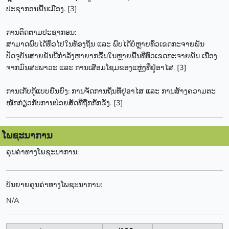
ປະຊາກອນພື້ນເມືອງ. [3]
ການຕິດຕາມປະຊາກອນ:
ສາມາດພົບໄດ້ທົ່ວໄປໃນທ້ອງຖິ່ນ ແລະ ພົບໄດ້ບໍ່ຫຼາຍທົ່ວເຂດກະຈາຍພັນ
ປັດຈຸບັນສາຍພັນນີ້ກຳລັງຫາຍາກຂື້ນໃນຫຼາຍພື້ນທີ່ທົ່ວເຂດກະຈາຍພັນ ເນື່ອງ
ຈາກມົນສະພາວະ ແລະ ການເສື່ອມໂຊມຂອງແຫຼ່ງທີ່ຢູ່ອາໄສ. [3]
ການເກັບກູ້ແບບຍືນຍົງ: ການຈັດການຖິ່ນທີ່ຢູ່ອາໄສ ແລະ ການສ້າງຄວາມຕະ
ໜັກກ່ຽວກັບການປ່ອຍສັດທີ່ຖືກກັກຂັງ. [3]
ໂພຊະນາການ
ຄຸນຄ່າທາງໂພຊະນາການ:
ບັນຍາຍຄຸນຄ່າທາງໂພຊະນາການ:
N/A