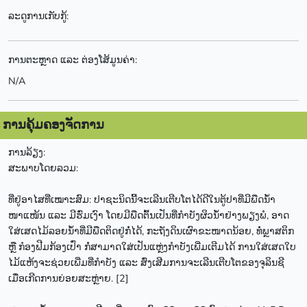
ລະດູການເກັບກູ້:
ການຕະຫຼາດ ແລະ ຕ່ອງໂສ້ມູນຄ່າ:
N/A
ການຄຸ້ມຄອງຈັດການ
ການລ້ຽງ:
ສະພາບໂດຍລວມ:
ທີ່ຢູ່ອາໄສທີ່ເໝາະສົມ: ປາຊະນິດນີ້ຈະເລີນເຕີບໂຕໄດ້ດີໃນຕູ້ປາທີ່ມີພືດນ້ຳ
ໜາແໜ້ນ ແລະ ມີຮົ່ມເງົາ ໂດຍມີພືດຕົ້ນເປັນທີ່ກຳບັງຜິວນ້ຳຢ່າງພຽງພໍ, ອາດ
ໃສ່ເສດໄມ້ລອຍນ້ຳທີ່ມີພືດຕິດຢູ່ກໍ່ໄດ້, ກະຖັງດິນເຜົາຂະໜາດນ້ອຍ, ທໍ່ພຼາສຕິກ
ຫຼື ກ໋ອງຟີມກ້ອງເປົ່າ ກໍ່ສາມາດໃສ່ເປັນແຫຼ່ງກຳບັງເພີ່ມເຕີມໄດ້ ການໃສ່ເສດໃບ
ໄມ້ແຫ້ງຈະຊ່ວຍເພີ່ມທີ່ກຳບັງ ແລະ ສົ່ງເສີມການຈະເລີນເຕີບໂຕຂອງຈຸລິນຊີ
ເມື່ອເກີດການຍ່ອຍສະຫຼ່າຍ. [2]