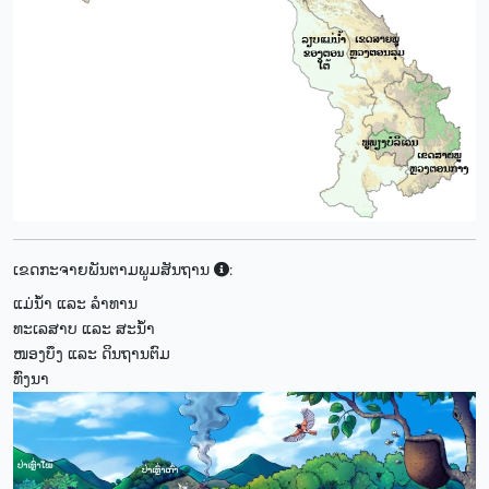
ເຂດກະຈາຍພັນຕາມພູມສັນຖານ
:
ແມ່ນ້ຳ ແລະ ລຳທານ
ທະເລສາບ ແລະ ສະນ້ຳ
ໜອງບຶງ ແລະ ດິນຖານຕົມ
ທົ່ງນາ