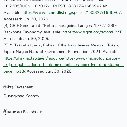
10.2305/IUCN.UK.2012-1.RLTS.T180827A1666967.en.
Available:
https://www.iucnredlist.org/species/180827/1666967.
Accessed: Jun. 30, 2026.
[4] GBIF Secretariat, “Betta smaragdina Ladiges, 1972,” GBIF
Backbone Taxonomy. Available:
https://www.gbif.org/taxon/LP2T.
Accessed: Jun. 30, 2026.
[5] Y. Taki et al., eds., Fishes of the Indochinese Mekong. Tokyo,
Japan: Nagao Natural Environment Foundation, 2021. Available:
https://phakhaolao.la/en/resource/https-www-nagaofoundation-
or-jp-e-publication-e-book-mekongfishes-book-index-htmltarget-
page_no13/.
Accessed: Jun. 30, 2026.
ຜູ້ສ້າງ Factsheet:
Duangkhae Keonoy
ຜູ້ກວດສອບ Factsheet:
,