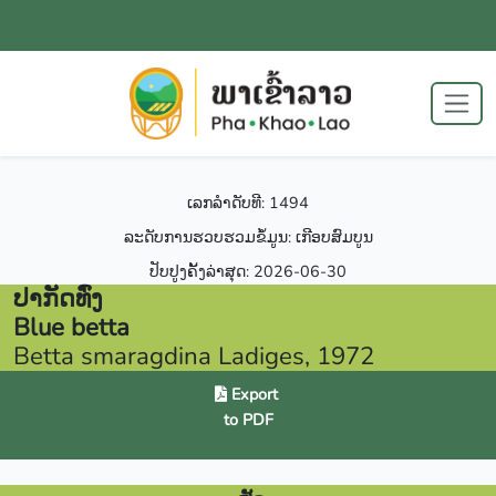
ເລກລຳດັບທີ: 1494
ລະດັບການຮວບຮວມຂໍ້ມູນ: ເກີອບສົມບູນ
ປັບປູງຄັ້ງລ່າສຸດ: 2026-06-30
ປາກັດທົ່ງ
Blue betta
Betta smaragdina Ladiges, 1972
Export
to PDF