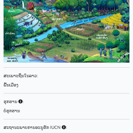
ສະເພາະຖິ່ນໃນລາວ:
ພື້ນເມືອງ
ຮຸກຮານ
:
ບໍ່ຮຸກຮານ
ສະຖານະພາບການອະນູຮັກ IUCN
: