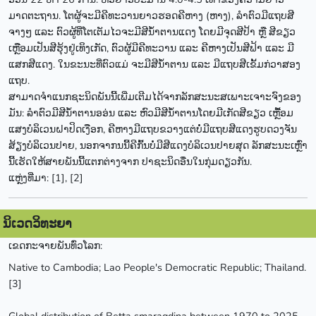
ມາດຕະຖານ. ໂຕຜູ້ຈະມີຄີທະວານຍາວຮອດຄີຫາງ (ຫາງ), ລຳຕົວມີແຖບສີ
ຈາງໆ ແລະ ຕົວຜູ້ທີ່ໂຕເຕັມໄວຈະມີສີນ້ຳຕານແດງ ໂດຍມີຈຸດສີປ້າ ຫຼື ສີຂຽວ
ເຫຼືອມເປັນສີຮຸ້ງຢູ່ເທິງເກັດ, ຕົວຜູ້ມີຄີທະວານ ແລະ ຄີຫາງເປັນສີຟ້າ ແລະ ມີ
ແສກສີແດງ. ໃນຂະນະທີ່ຕົວແມ່ ຈະມີສີນ້ຳຕານ ແລະ ມີແຖບສີເຂັ້ມກ່ວາສອງ
ແຖບ.
ສາມາດຈຳແນກຊະນິດພັນນີ້ເພີ່ມເຕີມໄດ້ຈາກລັກສະນະສເພາະເຈາະຈົງຂອງ
ມັນ: ລຳຕົວມີສີນ້ຳຕານອອ່ນ ແລະ ຫົວມີສີນ້ຳຕານໂດຍມີເກັດສີຂຽວ ເຫຼື້ອມ
ແສງບໍລິເວນຝາປິດເງືອກ, ຄີຫາງມີແຖບຂວາງແຕ່ບໍ່ມີແຖບສີແດງຮູບດວງຈັນ
ສ້ຽງບໍລິເວນປາຍ, ນອກຈາກນນີ້ຄີກົ້ນບໍ່ມີສີແດງບໍລິເວນປາຍສຸດ ລັກສະນະເຫຼົ່າ
ນີ້ເຮັດໃຫ້ສາຍພັນນີ້ແຕກຕ່າງຈາກ ປາຊະນິດອື່ນໃນກຸ່ມດຽວກັນ.
ແຫຼ່ງທີ່ມາ: [1], [2]
ນິເວດວິທະຍາ
ເຂດກະຈາຍພັນທົ່ວໂລກ:
Native to Cambodia; Lao People's Democratic Republic; Thailand.
[3]