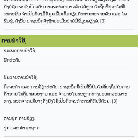
ຍັງບໍ່ຊັດເຈນໃນປັດຈຸບັນ ອາດຈະບໍ່ສາມາດພົບໄດ້ຫຼາຍໃນຖິ່ນທີ່ຢູ່ອາໄສທີ່
ເໝາະສົມ ຈຳເປັນຕ້ອງມີຂໍ້ມູນເພີ່ມເຕີມກ່ຽວກັບການກະຈາຍພັນ ແລະ ໄພ
ຂົ່ມຂູ່, ດັງນັ້ນ ປາຊະນິດຈຶ່ງຖືກປະເມີນວ່າບໍ່ມີຂໍ້ມູນພຽງພໍ. [3]
ການນຳໃຊ້
ປະເພດການນຳໃຊ້:
ພືດປະດັບ
ບັນຍາຍການນຳໃຊ້:
ກິດຈະກຳ ແລະ ການລ້ຽງປະດັບ: ປາຊະນິດນີ້ເປັນທີ່ນິຍົມໃນທ້ອງຖິ່ນໃນການ
ຄ້າຂາຍໃນຕູ້ປາສວຍງາມ ແລະ ຈຳນ່າຍໃນຕະຫຼາດຕ່າງປະເທດສະເພາະ
ທາງ, ນອກຈາກນນີ້ບາງຄັ້ງຍັງໃຊ້ເປັນກິດຈະກຳການຕໍ້ກັນອີດ້ວຍ. [3]
ການປູກ ການລ້ຽງ:
ປູກ ແລະ ທຳມະຊາດ