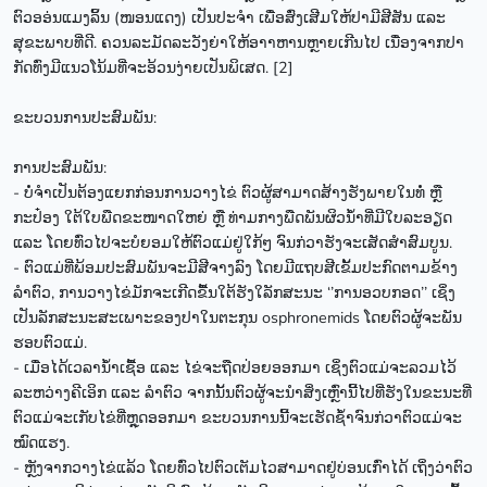
ຕົວອອ່ນແມງລິ້ນ (ໜອນແດງ) ເປັນປະຈຳ ເພື່ອສົ່ງເສີມໃຫ້ປາມີສີສັນ ແລະ
ສຸຂະພາບທີ່ດີ. ຄວນລະມັດລະວັງຍ່າໃຫ້ອາາຫານຫຼາຍເກີນໄປ ເນື່ອງຈາກປາ
ກັດທົ່ງມີແນວໂນ້ມທີ່ຈະອ້ວນງ່າຍເປັນພິເສດ. [2]
ຂະບວນການປະສົມພັນ:
ການປະສົມພັນ:
- ບໍ່ຈຳເປັນຕ້ອງແຍກກ່ອນການວາງໄຂ່ ຕົວຜູ້ສາມາດສ້າງຮັງພາຍໃນທໍ່ ຫຼື
ກະປ໋ອງ ໃຕ້ໃບພືດຂະໜາດໃຫຍ່ ຫຼື ທ່າມກາງພືດພັນຜິວນ້ຳທີ່ມີໃບລະອຽດ
ແລະ ໂດຍທົ່ວໄປຈະບໍຍອມໃຫ້ຕົວແມ່ຢູ່ໃກ້ໆ ຈົນກ່ວາຮັງຈະເສັດສຳສົມບູນ.
- ຕົວແມ່ທີ່ພ້ອມປະສົມພັນຈະມີສີຈາງລົງ ໂດຍມີແຖບສີເຂັ້ມປະກົດຕາມຂ້າງ
ລຳຕົວ, ການວາງໄຂ່ມັກຈະເກີດຂື້ນໃຕ້ຮັງໃລັກສະນະ ‘’ການອວບກອດ’’ ເຊິ່ງ
ເປັນລັກສະນະສະເພາະຂອງປາໃນຕະກຸນ osphronemids ໂດຍຕົວຜູ້ຈະພັນ
ຮອບຕົວແມ່.
- ເມື່ອໄດ້ເວລານ້ຳເຊື້ອ ແລະ ໄຂ່ຈະຖືດປ່ອຍອອກມາ ເຊິ່ງຕົວແມ່ຈະລວມໄວ້
ລະຫວ່າງຄີເອິກ ແລະ ລຳຕົວ ຈາກນັ້ນຕົວຜູ້ຈະນຳສິ່ງເຫຼົ່ານີ້ໄປທີ່ຮັງໃນຂະນະທີ່
ຕົວແມ່ຈະເກັບໄຂ່ທີ່ຫຼຸດອອກມາ ຂະບວນການນີ້ຈະເຮັດຊ້ຳຈົນກ່ວາຕົວແມ່ຈະ
ໝົດແຮງ.
- ຫຼັງຈາກວາງໄຂ່ແລ້ວ ໂດຍທົ່ວໄປຕົວເຕັມໄວສາມາດຢູ່ບ່ອນເກົ່າໄດ້ ເຖິ່ງວ່າຕົວ