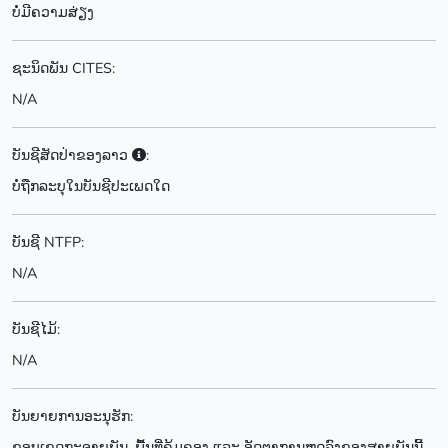
ບໍ່ມີຄວາມສ່ຽງ
ຊະນິດພັນ CITES:
N/A
ບັນຊີສັດປ່າຂອງລາວ
:
ບໍ່ຖືກລະບຸໃນບັນຊີປະເພດໃດ
ບັນຊີ NTFP:
N/A
ບັນຊີໄມ້:
N/A
ບັນຍາຍການອະນຸຮັກ:
ຂອບເຂດກະຈາຍພັນ, ພື້ນທີ່ຄຸ້ມຄອງ ແລະ ອັດຕາການຫຼຸດລົງຂອງສາຍພັນນີ້