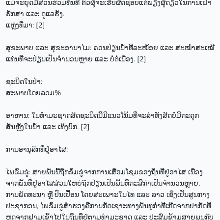
ແມ່ຈະຍຸດມີສ່ວນຮ່ວມທັນທີ ຕົວຜູ້ຈະເຮັບຜິດຊອບແຕ່ພຽງຜູ້ດຽວໃນການເຝົ້າ
ຮັກສາ ແລະ ດູແລຮັງ.
ແຫຼ່ງທີ່ມາ: [2]
ສຸຂະພາບ ແລະ ສຸຂະອານາໄມ: ຄວນປ່ຽນນ້ຳທີ່ລະໜ້ອຍ ແລະ ສະໝໍ່າສະເໝີ
ແທ່ນທີ່ຈະປ່ຽນເປັນຈຳນວນຫຼາຍ ແລະ ບໍ່ຕໍ່ເນື່ອງ. [2]
ຊະນິດໃນປ່າ:
ສະພາບໂດຍລວມ%
ອາຫານ: ໃນທຳມະຊາດສັດຊະນິດນີ້ມີແນວໂນ້ມທີ່ຈະລ່າທັງສັດບໍ່ມີກະດູກ
ສັນຫຼັງໃນນ້ຳ ແລະ ເທິງບົກ. [2]
ການອານຸລັກທີ່ຢູ່ອາໄສ:
ໄພຂົ່ມຂູ່: ສາຍພັນນີ້ຖືກຂົ່ມຂູ່ຈາກການເສື່ອມໂຊມຂອງຖິ່ນທີ່ຢູ່ອາໄສ ເນື່ອງ
ຈາກພື້ນທີ່ຢູ່ອາໄສສ່ວນໃຫຍ່ຖືກປ່ຽນເປັນພື້ນທີ່ກະສິກຳເປັນຈຳນວນຫຼາຍ,
ການພັດທະນາ ຫຼື ປົນເປື້ອນ ໂດຍສະເພາະໃນໄທ ແລະ ລາວ ເຊິ່ງເປັນສູນກາງ
ປະຊາກອນ, ໄພຂົ່ມຂູ່ສຳຮອງຄືການກັດເຊາະທາງພັນທຸກຳທີ່ເກີດຈາກປາກັດທີ່
ຫຼຸດຈາກຟາມເຂົ້າໄປໃນຖິ່ນທີ່ຢູ່ຕາມທຳມະຊາດ ແລະ ປະສົມຂ້າມສາຍພນກັບ