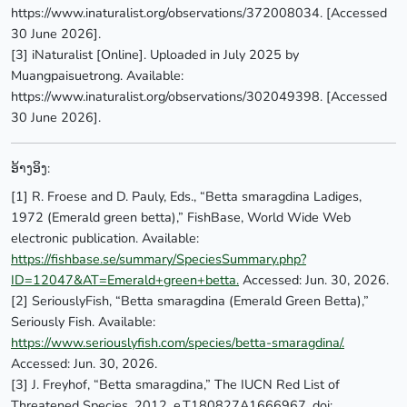
https://www.inaturalist.org/observations/372008034. [Accessed
30 June 2026].
[3] iNaturalist [Online]. Uploaded in July 2025 by
Muangpaisuetrong. Available:
https://www.inaturalist.org/observations/302049398. [Accessed
30 June 2026].
ອ້າງອິງ:
[1] R. Froese and D. Pauly, Eds., “Betta smaragdina Ladiges,
1972 (Emerald green betta),” FishBase, World Wide Web
electronic publication. Available:
https://fishbase.se/summary/SpeciesSummary.php?
ID=12047&AT=Emerald+green+betta.
Accessed: Jun. 30, 2026.
[2] SeriouslyFish, “Betta smaragdina (Emerald Green Betta),”
Seriously Fish. Available:
https://www.seriouslyfish.com/species/betta-smaragdina/.
Accessed: Jun. 30, 2026.
[3] J. Freyhof, “Betta smaragdina,” The IUCN Red List of
Threatened Species, 2012, e.T180827A1666967. doi: