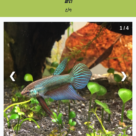
ສັດ
ປາ
1 / 4
❮
❯