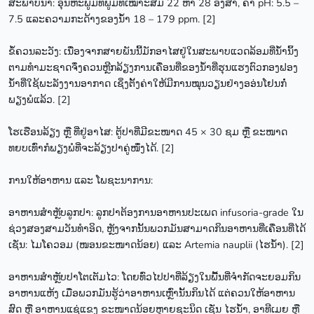
ສະພາບນ້ຳ: ອຸນຫະພູມທີພູມທີ່ເໝາະສົມ 22 ຫາ 28 ອົງສາ, ຄ່າ pH: 5.5 –
7.5 ແລະຄວາມກະດ້າງຂອງນ້ຳ 18 – 179 ppm. [2]
ຂໍ້ຄວນລະວັງ: ເນື່ອງຈາກສາຍພັນນີ້ມັກອາໄສຢູ່ໃນສະພາບແວດລ້ອມທີ່ນ້ຳນິ້ງ
ຕາມທຳມະຊາດຈຶ່ງຄວນຫຼີກລ້ຽງການເຄື່ອນທີ່ຂອງນ້ຳທີ່ຮຸນແຮງຕົວກອງຟອງ
ນ້ຳທີ່ໃຊ້ພະລັງງານອາກາດ ເຊິ່ງຕັ້ງຄ່າໃຫ້ມີການໝຸນວຽນຢ່າງອອ່ນໂຢນກໍ່
ພຽງພໍແລ້ວ. [2]
ໂຮເຮືອນລ້ຽງ ຫຼື ທີ່ຢູ່ອາໄສ: ຕູ້ປາທີ່ມີຂະໜາດ 45 × 30 ຊມ ຫຼື ຂະໜາດ
ທຍບເທົ່າກໍພຽງພໍທີ່ຈະລ້ຽງປາຄູ່ໜຶ່ງໄດ້. [2]
ການໃຫ້ອາຫານ ແລະ ໂພຊະນາການ:
ອາຫານສຳຫຼັບລູກປາ: ລູກປາຕ້ອງການອາຫານປະເພດ infusoria-grade ໃນ
ຊ່ວງສອງສາມວັນທຳອິດ, ຫຼັງຈາກນັ້ນພວກມັນສາມາດກິນອາຫານທີ່ເຄື່ອນທີ່ໄດ້
ເຊັ່ນ: ໄມໂຄວອມ (ໜອນຂະໜາດນ້ອຍ) ແລະ Artemia nauplii (ໄຮນໍ້າ). [2]
ອາຫານສຳຫຼັບປາໂຕເຕັມໄວ: ໂດຍທົ່ວໄປປາທີ່ລ້ຽງໃນພື້ນທີ່ຈຳກັດຈະຍອມກິນ
ອາຫານແຫ້ງ ເມື່ອພວກມັນຮູ້ວ່າອາຫານເຫຼົ່ານັ້ນກິນໄດ້ ແຕ່ຄວນໃຫ້ອາຫານ
ສົດ ຫຼື ອາຫານແຊ່ແຂງ ຂະໜາດນ້ອຍຫຼາຍຊະນິດ ເຊັ່ນ ໄຮນ້ຳ, ອາທີເມຍ ຫຼື