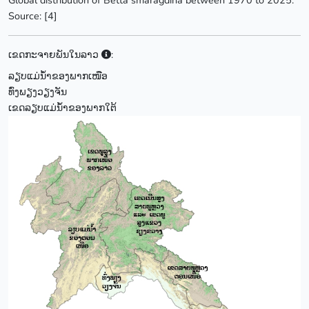
Global distribution of Betta smaragdina between 1970 to 2025.
Source: [4]
ເຂດກະຈາຍພັນໃນລາວ
:
ລຽບແມ່ນ້ຳຂອງພາກເໜືອ
ທົ່ງພຽງວຽງຈັນ
ເຂດລຽບແມ່ນ້ຳຂອງພາກໃຕ້