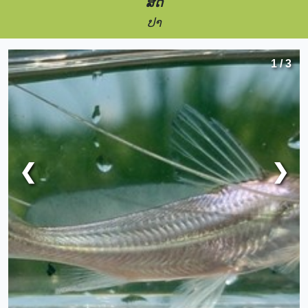
ສັດ
ປາ
1 / 3
❮
❯