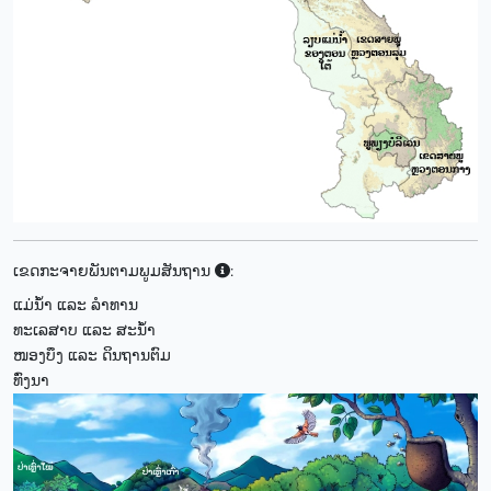
ເຂດກະຈາຍພັນຕາມພູມສັນຖານ
:
ແມ່ນ້ຳ ແລະ ລຳທານ
ທະເລສາບ ແລະ ສະນ້ຳ
ໜອງບຶງ ແລະ ດິນຖານຕົມ
ທົ່ງນາ