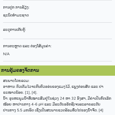
ການປູກ ການລ້ຽງ:
ຊະນິດທຳມະຊາດ
ລະດູການເກັບກູ້:
ການຕະຫຼາດ ແລະ ຕ່ອງໂສ້ມູນຄ່າ:
N/A
ການຄຸ້ມຄອງຈັດການ
ສະພາບໂດຍລວມ:
ອາຫານ: ຕົວເຕັມໄວຈະກິນຕົວອອ່ນຂອງແມງໄມ້, ແພຼງຕ່ອນສັດ ແລະ ປາ
ຂະໜາດນ້ອຍ. [1], [4].
ນ້ຳ: ອຸນຫະພູມນ້ຳທີ່ເໝາະສົມຢູ່ໃນຊ່ວງ 24 ຫາ 32 ອົງສາ, ມີຄ່າເປັນກົດເລັກ
ໜ້ອຍ ຫາປານກາງ 4-6 pH ແລະ ມີລະດັບອອັກຊີເຈນລະລາຍລະດັບ
ປານກາງ 5.5 ມກ/ລິດ ເຊິ່ງເປັນສະພາບແວດລ້ອມທົ່ວໄປຂອງນ້ຳຈືດ. [4]