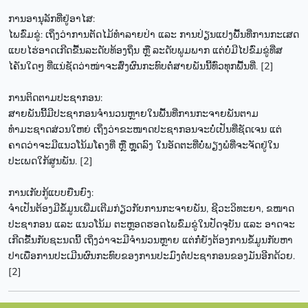
ການອານຸລັກທີ່ຢູ່ອາໄສ:
ໄພຂົ່ມຂູ່: ເຖິ່ງວ່າການຕັດໄມ້ທຳລາຍປ່າ ແລະ ການປ່ຽນແປງພື້ນທີ່ການກະເສດ
ແບບໄຮ່ອາດເກີດຂື້ນລະດັບທ້ອງຖິ່ນ ຫຼື ລະດັບພູມພາກ ແຕ່ບໍ່ມີໄປຂົ່ມຂູ່ທີ່ສ
ໄຄັນໃດໆ ທີ່ແນ່ຊັດວ່າໜ່າຈະສົ່ງຜົນກະທົບຕໍ່ສາຍພັນນີ້ທົ່ວທຸກພື້ນທີ່. [2]
ການຕິດຕາມປະຊາກອນ:
ສາຍພັນນີ້ມີປະຊາກອນຈຳນວນຫຼາຍໃນພື້ນທີ່ການກະຈາຍພັນຕາມ
ທຳມະຊາດສ່ວນໃຫຍ່ ເຖິ່ງວ່າຂະໜາດປະຊາກອນຈະບໍ່ເປັນທີ່ຊັດເຈນ ແຕ່
ຄາດວ່າຈະມີແນວໂນ້ມໂຄງທີ່ ຫຼື ຫຼຸດລົງ ໃນອັດຕະທີ່ບໍ່ພຽງພໍທີ່ຈະຈັດຢູ່ໃນ
ປະເພດໃກ້ສູນພັນ. [2]
ການເກັບກູ້ແບບຍືນຍົງ:
ຈຳເປັນຕ້ອງມີຂໍ້ມູນເພີ່ມເຕີມກ່ຽວກັບການກະຈາຍພັນ, ຊີວະວິທະຍາ, ຂໜາດ
ປະຊາກອນ ແລະ ແນວໂນ້ມ ຕະຫຼອດຮອດໄພຂົ່ມຂູ່ໃນປັດຈຸບັນ ແລະ ອາດຈະ
ເກີດຂື້ນກັບຊະນດນີ້ ເຖິ່ງວ່າຈະມີຈຳນວນຫຼາຍ ແຕ່ກໍ່ຍັງຕ້ອງການຂໍ້ມູນກັບຫາ
ປາເພື່ອການປະເມີນຜົນກະທົບຂອງການປະມົງຕໍ່ປະຊາກອນຂອງມັນອີກດ້ວຍ.
[2]