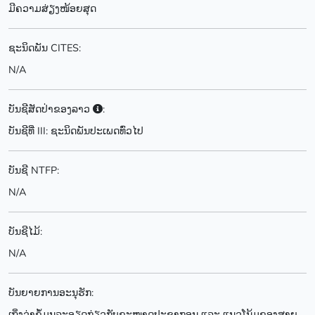
ມີຄວາມສ່ຽງໜ້ອຍສຸດ
ຊະນິດພັນ CITES:
N/A
ບັນຊີສັດປ່າຂອງລາວ
:
ບັນຊີທີ່ III: ຊະນິດພັນປະເພດທົ່ວໄປ
ບັນຊີ NTFP:
N/A
ບັນຊີໄມ້:
N/A
ບັນຍາຍການອະນຸຮັກ:
ເຖິ່ງວ່າຂໍ້ມູນລະອຽດກ່ຽວກັບຂະໜາດປະຊາກອນ ແລະ ແນວໂນ້ມຂອງສາຍ