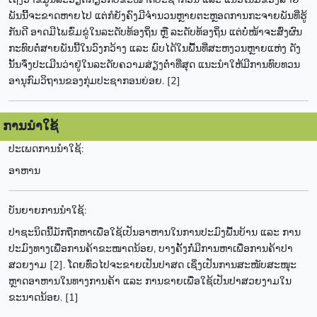
ພັນນີ້ຈະຂາດຫາຍໄປ ແຕ່ກໍຍັງຄົງມີຈຳນວນຫຼາຍຕະຫຼອດການກະຈາຍພັນທີ່ຮູ້
ກັນດີ ອາດມີໄພຂົ່ມຂູ່ໃນລະດັບທ້ອງຖິ່ນ ຫຼື ລະດັບທ້ອງຖິ່ນ ແຕ່ບໍ່ໜ້າຈະສົ່ງຜົນ
ກະທົບຕໍ່ສາຍພັນນີ້ໃນວົງກວ້າງ ແລະ ພົບໄດ້ໃນພື້ນທີ່ສະຫງວນຫຼາຍແຫ່ງ ດັງ
ນັ້ນຈຶ່ງປະເມີນວ່າຢູ່ໃນລະດັບຄວາມສ່ຽງຕ່ຳທີ່ສຸດ ແນະນຳໃຫ້ມີການທົບທວນ
ອານຸກົມວິຖານຂອງກຸ່ມປະຊາກອນຍ່ອຍ. [2]
ການນຳໃຊ້
ປະເພດການນຳໃຊ້:
ອາຫານ
ບັນຍາຍການນຳໃຊ້:
ປາຊະນິດນີ້ມັກຖືກຫາເພື່ອໃຊ້ເປັນອາຫານໃນການປະມົງພື້ນບ້ານ ແລະ ການ
ປະມົງທາງເພື່ອການຄ້າຂະໜາດນ້ອຍ, ບາງຄັ້ງກໍ່ມີການຫາເພື່ອການຄ້າປາ
ສວຍງາມ [2]. ໂດຍທົ່ວໄປຈະຂາຍເປັນປາສດ ເຊິ່ງເປັນການສະໜັບສະໜຸະ
ຫຼາດອາຫານໃນທາງການຄ້າ ແລະ ການຂາຍເພື່ອໃຊ້ເປັນປາສວຍງາມໃນ
ຂະນາດນ້ອຍ. [1]