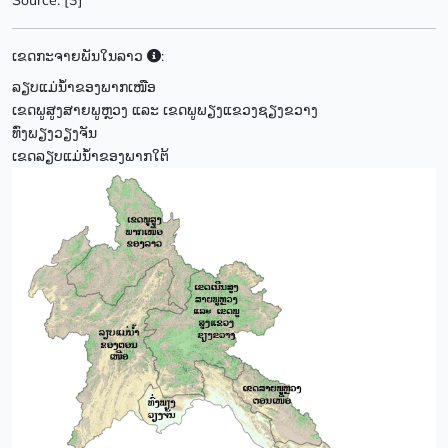
Source: [3]
ເຂດກະຈາຍພັນໃນລາວ
:
ລຽບແມ່ນ້ຳຂອງພາກເໜືອ
ເຂດພູສູງສາຍພູຫຼວງ ແລະ ເຂດພູພຽງແຂວງຊຽງຂວາງ
ທົ່ງພຽງວຽງຈັນ
ເຂດລຽບແມ່ນ້ຳຂອງພາກໃຕ້