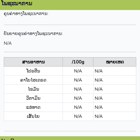
ໂພຊະນາການ
ຄຸນຄ່າທາງໂພຊະນາການ:
ບັນຍາຍຄຸນຄ່າທາງໂພຊະນາການ:
N/A
ສານອາຫານ
/100g
ໝາຍເຫດ
ໂປຣຕີນ
N/A
N/A
ຄາໂບໄຮເດຣດ
N/A
N/A
ໄຂມັນ
N/A
N/A
ວິຕາມິນ
N/A
N/A
ແຮ່ທາດ
N/A
N/A
ເສັ້ນໄຍ
N/A
N/A