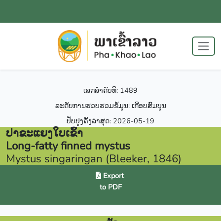
ເລກລຳດັບທີ: 1489
ລະດັບການຮວບຮວມຂໍ້ມູນ: ເກີອບສົມບູນ
ປັບປູງຄັ້ງລ່າສຸດ: 2026-05-19
ປາຂະແຍງໃບເຂົ້າ
Long-fatty finned mystus
Mystus singaringan (Bleeker, 1846)
Export
to PDF