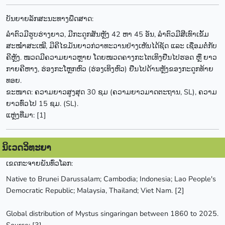
ບັນຍາຍລັກສະນະທາງພືດສາດ:
ລຳຕົວມີຮູບຮ່າງຍາວ, ມີກະດູກສັນຫຼັງ 42 ຫາ 45 ອັນ, ລຳຕົວມີສີເທົາເຂັ້ມ
ສະໝໍ່າສະເໝີ, ມີຄີໄຂມັນຍາວກ່ວາທະວານຢ່າງເຫັນໄດ້ຊັດ ແລະ ເຊື່ອມຕໍ່ກັບ
ຄີຫຼັງ. ໜວດມີຄວາມຍາວຫຼາຍ ໂດຍໜວດຄາງກະໄຕເທິງຢືນໄປຮອດ ຫຼື ຍາວ
ກາຍຄີຫາງ, ຮ່ອງກະໂຫຼກຫົວ (ຮ່ອງເທິງຫົວ) ຢືນໄປດ້ານຫຼັງຂອງກະດູກທ້າຍ
ທອຍ.
ຂະໜາດ: ຄວາມຍາວສູງສຸດ 30 ຊມ (ຄວາມຍາວມາດຕະຖານ, SL), ຄວາມ
ຍາວທົ່ວໄປ 15 ຊມ. (SL).
ແຫຼ່ງທີ່ມາ: [1]
ນິເວດວິທະຍາ
ເຂດກະຈາຍພັນທົ່ວໂລກ:
Native to Brunei Darussalam; Cambodia; Indonesia; Lao People's
Democratic Republic; Malaysia, Thailand; Viet Nam. [2]
Global distribution of Mystus singaringan between 1860 to 2025.