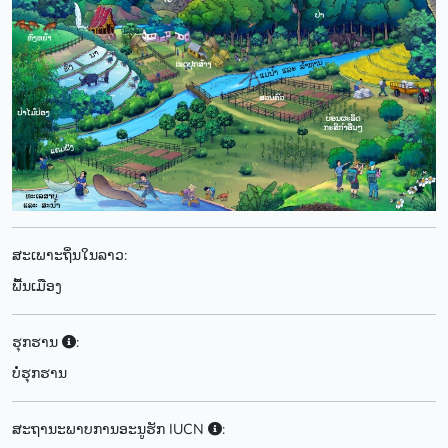
ສະເພາະຖິ່ນໃນລາວ:
ພື້ນເມືອງ
ຮຸກຮານ
:
ບໍ່ຮຸກຮານ
ສະຖານະພາບການອະນູຮັກ IUCN
: