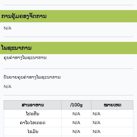
ການຄຸ້ມຄອງຈັດການ
N/A
ໂພຊະນາການ
ຄຸນຄ່າທາງໂພຊະນາການ:
ບັນຍາຍຄຸນຄ່າທາງໂພຊະນາການ:
N/A
ສານອາຫານ
/100g
ໝາຍເຫດ
ໂປຣຕີນ
N/A
N/A
ຄາໂບໄຮເດຣດ
N/A
N/A
ໄຂມັນ
N/A
N/A