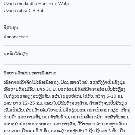
Uvaria rhodantha Hance ex Walp.
Uvaria rubra C.B.Rob.
ຊື່ສະກຸນ:
Annonaceae
ຊະນິດໃກ້ຄຽງ:
ບັນຍາຍລັກສະນະທາງພືດສາດ:
ເຄືອຄາຍເຂົ້າຈັດໄມ້ເຄືອເນື້ອແຂງ, ມີຂະໜາດໃຫຍ່, ແຕກກິ່ງງ່າເປັນຊົງຟຸ່ມ,
ເລືອຕາມຕົ້ນໄມ້ອື່ນ, ຍາວ 30 ມ, ຍອດອ່ອນມີຂົນສີນໍ້າຕານອ່ອນປົນສີເຫຼືອງ.
ໃບດ່ຽວອອກລຽງສະຫຼັບກັັນ, ແຜ່ນໃບຮູບຮີແກມໄຂ່ກັບ, ກວ້າງ 5-10 ຊມ
ແລະ ຍາວ 12-25 ຊມ, ແຜ່ນໃບມີຂົນທັ້ງສອງດ້ານ, ດ້ານເທິງຈະເປັນສີຂຽວ
ເຂັ້ມເປັນມັນ, ສ່ວນດ້ານລຸ່ມໃບຈະເປັນສີຂຽວນວນ. ດອກເປັນດອກດ່ຽວ, ເກີດຢູ່
ປາຍກິ່ງ ແລະ ຕາມກິ່ງ, ອອກກົງກັນຂ້າມ, ດອກເປັນສີແດງສົດ. ຈະສົ່ງກິ່ນຫອມ
ອ່ອນໆໃນຊ່ວງຕອນຄາຍແລງ ແລະ ກາງຄືນ, ມີນໍ້າຫວານຈໍານວນຫຼາຍອ້ອມ
ຖານດອກ, ກີບດອກມີ 6 ກີບ, ອອກລຽງສະຫຼັບກັນ 2 ຊັ້ນ ຊັ້ນລະ 3 ກີບ, ກີບ