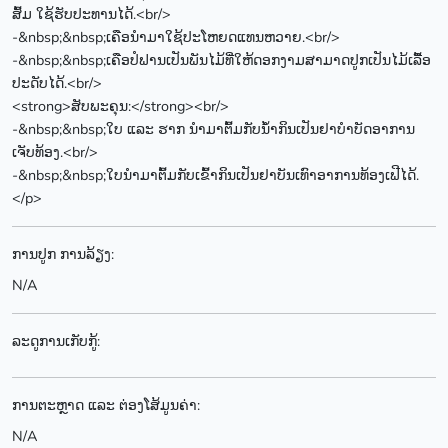
ສົ້ມ ໃຊ້ຮັບປະທານໄດ້.<br/>
-&nbsp;&nbsp;ເຄືອນໍາມາໃຊ້ປະໂຫຍດແທນຫວາຍ.<br/>
-&nbsp;&nbsp;ເຄືອປໍຟານເປັນພັນໄມ້ທີ່ໃຫ້ດອກງາມສາມາດປູກເປັນໄມ້ເລື້ອ
ປະດັບໄດ້.<br/>
<strong>ສັບພະຄຸນ:</strong><br/>
-&nbsp;&nbsp;ໃບ ແລະ ຮາກ ນໍາມາຕົ້ມກັບນໍ້າກິນເປັນຢາບໍາບັດອາການ
ເຈັບທ້ອງ.<br/>
-&nbsp;&nbsp;ໃບນໍາມາຕົ້ມກັບເຂົ້າກິນເປັນຢາບັນເທົາອາການທ້ອງເຟີໄດ້.
</p>
ການປູກ ການລ້ຽງ:
N/A
ລະດູການເກັບກູ້:
ການຕະຫຼາດ ແລະ ຕ່ອງໂສ້ມູນຄ່າ:
N/A