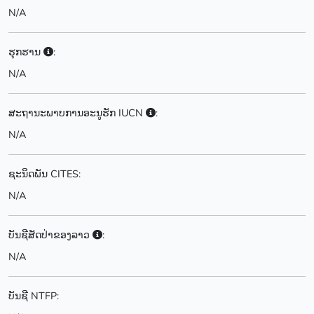
N/A
ຮຸກຮານ
:
N/A
ສະຖານະພາບການອະນູຮັກ IUCN
:
N/A
ຊະນິດພັນ CITES:
N/A
ບັນຊີສັດປ່າຂອງລາວ
:
N/A
ບັນຊີ NTFP: