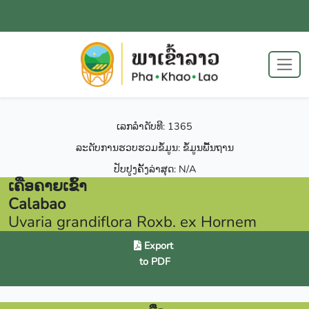
ເລກລຳດັບທີ: 1365
ລະດັບການຮວບຮວມຂໍ້ມູນ: ຂໍ້ມູນພື້ນຖານ
ປັບປູງຄັ້ງລ່າສຸດ: N/A
ເຄືອຄາຍເຂົ້າ
Calabao
Uvaria grandiflora Roxb. ex Hornem
Export
to PDF