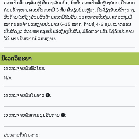
ດອກເປັນສີແດງສົດ ຫຼື ສີແດງເລືອດນົກ, ກົກກີບດອກເປັນສີເຫຼືອງອ່ອນ, ກີບດອກ
ຄ່ອນຂ້າງໜາ, ສ່ວນກີບດອກມີ 3 ກີບ ສີຂຽວອົມເຫຼືອງ, ກີບລ້ຽງຂ້ອນຂ້າງບາງ,
ຜິວດ້ານໃນກ້ຽງສ່ວນຜິວດ້ານນອກມີຂົນສັ້ນ. ອອກໝາກເປັນກຸ່ມ, ແຕ່ລະກຸ່ມມີ
ໝາກຍ່ອຍຈໍານວນຫຼາຍປະມານ 6-15 ໝາກ, ກ້ານຊໍ່ 4-6 ຊມ, ໝາກອ່ອນ
ເປັນສີຂຽວ ສ່ວນໝາກສຸກເປັນສີເຫຼືອງປົນສົ້ມ, ມີລົດຫວານສົ້ມໃຊ້ຮັບປະທານ
ໄດ້, ພາຍໃນໝາກມີແກ່ນຫຼາຍ.
ນິເວດວິທະຍາ
ເຂດກະຈາຍພັນທົ່ວໂລກ:
N/A
ເຂດກະຈາຍພັນໃນລາວ
:
ເຂດກະຈາຍພັນຕາມພູມສັນຖານ
:
ສະເພາະຖິ່ນໃນລາວ: