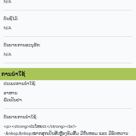
N/A
ບັນຊີໄມ້:
N/A
ບັນຍາຍການອະນຸຮັກ:
N/A
ການນຳໃຊ້
ປະເພດການນຳໃຊ້:
ອາຫານ
ພືດເປັນຢາ
ບັນຍາຍການນຳໃຊ້:
<p><strong>ປະໂຫຍດ:</strong><br/>
-&nbsp;&nbsp;ໝາກສຸກເປັນສີເຫຼືອງອົມສົ້ມ ມີກິ່ນຫອມ ແລະ ມີລົດຫວານ