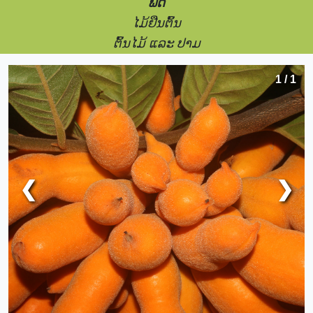
ພືດ
ໄມ້ຢືນຕົ້ນ
ຕົ້ນໄມ້ ແລະ ປາມ
1 / 1
❮
❯