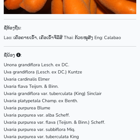
ຊື່ທ້ອງຖີ່ນ:
Lao: ເຄືອຄາຍເຂົ້າ, ເຄືອເຂົ້າຈີ່ລືສີ Thai: ກ້ວຍໝູສັງ Eng: Calabao
ຊື່ພ້ອງ
:
Unona grandiflora Lesch. ex DC.
Uva grandiflora (Lesch. ex DC.) Kuntze
Uvaria cardinalis Elmer
Uvaria flava Teijsm. & Binn.
Uvaria grandiflora var. tuberculata (King) Sinclair
Uvaria platypetala Champ. ex Benth.
Uvaria purpurea Blume
Uvaria purpurea var. alba Scheff.
Uvaria purpurea var. flava (Teijsm. & Binn.) Scheff.
Uvaria purpurea var. subbiflora Miq.
Uvaria purpurea var. tuberculata King