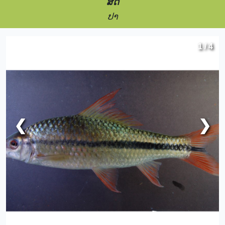
ສັດ
ປາ
1 / 4
❮
❯