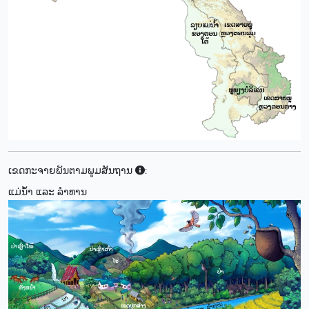
ເຂດກະຈາຍພັນຕາມພູມສັນຖານ
:
ແມ່ນ້ຳ ແລະ ລຳທານ