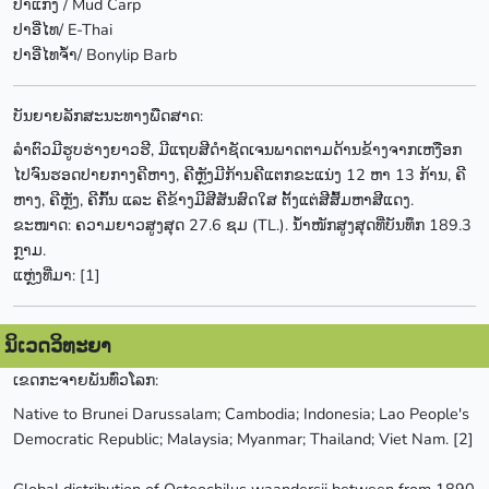
ປາແກງ / Mud Carp
ປາອີ່ໄທ/ E-Thai
ປາອີ່ໄທຈ້ຳ/ Bonylip Barb
ບັນຍາຍລັກສະນະທາງພືດສາດ:
ລຳຕົວມີຮູບຮ່າງຍາວຮີ, ມີແຖບສີດຳຊັດເຈນພາດຕາມດ້ານຂ້າງຈາກເຫງືອກ
ໄປຈົນຮອດປາຍກາງຄີຫາງ, ຄີຫຼັງມີກ້ານຄີແຕກຂະແນ່ງ 12 ຫາ 13 ກ້ານ, ຄີ
ຫາງ, ຄີຫຼັງ, ຄີກົ້ນ ແລະ ຄີຂ້າງມີສີສັນສົດໃສ ຕັ້ງແຕ່ສີສົ້ມຫາສີແດງ.
ຂະໜາດ: ຄວາມຍາວສູງສຸດ 27.6 ຊມ (TL.). ນ້ຳໜັກສູງສຸດທີ່ບັນທຶກ 189.3
ກຼາມ.
ແຫຼ່ງທີ່ມາ: [1]
ນິເວດວິທະຍາ
ເຂດກະຈາຍພັນທົ່ວໂລກ:
Native to Brunei Darussalam; Cambodia; Indonesia; Lao People's
Democratic Republic; Malaysia; Myanmar; Thailand; Viet Nam. [2]