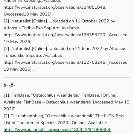
Andaman Kaosung. Available:
https://www.inaturalist.org/observations/334851048.
[Accessed19 May 2026].
[2] iNaturalist [Online]. Uploaded on 11 October 2022 by
Alfonsus Toribio Eko Saputro. Available:
https://www.inaturalist.org/observations/138353720. [Accessed
19 May 2026].
[2] iNaturalist [Online]. Uploaded on 21 June 2022 by Alfonsus
Toribio Eko Saputro. Available:
https://www.inaturalist.org/observations/122758245. [Accessed
19 May 2026].
ອ້າງອິງ:
[1]. FishBase, “Osteochilus waandersii,” FishBase. [Online].
Available: FishBase – Osteochilus waandersii. [Accessed: May 19,
2026].
[2] D. Lumbantobing, “Osteochilus waandersii,” The IUCN Red
List of Threatened Species, 2020. [Online]. Available:
https://www.iucnredlist.org/species/180923/91066654.