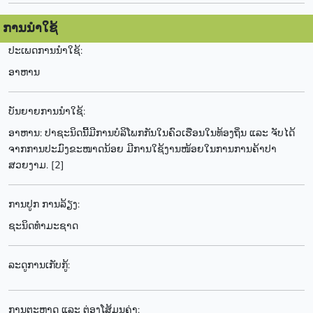
ການນຳໃຊ້
ປະເພດການນຳໃຊ້:
ອາຫານ
ບັນຍາຍການນຳໃຊ້:
ອາຫານ: ປາຊະນິດນີ້ມີການບໍລິໂພກກັນໃນຄົວເຮືອນໃນທ້ອງຖິ່ນ ແລະ ຈັບໄດ້
ຈາກການປະມົງຂະໜາດນ້ອຍ ມີການໃຊ້ງານໜ້ອຍໃນການການຄ້າປາ
ສວຍງາມ. [2]
ການປູກ ການລ້ຽງ:
ຊະນິດທຳມະຊາດ
ລະດູການເກັບກູ້:
ການຕະຫຼາດ ແລະ ຕ່ອງໂສ້ມູນຄ່າ: