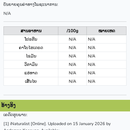
ບັນຍາຍຄຸນຄ່າທາງໂພຊະນາການ:
N/A
ສານອາຫານ
/100g
ໝາຍເຫດ
ໂປຣຕີນ
N/A
N/A
ຄາໂບໄຮເດຣດ
N/A
N/A
ໄຂມັນ
N/A
N/A
ວິຕາມິນ
N/A
N/A
ແຮ່ທາດ
N/A
N/A
ເສັ້ນໄຍ
N/A
N/A
ອ້າງອິງ
ເຄດິດຮູບພາບ:
[1] iNaturalist [Online]. Uploaded on 15 January 2026 by