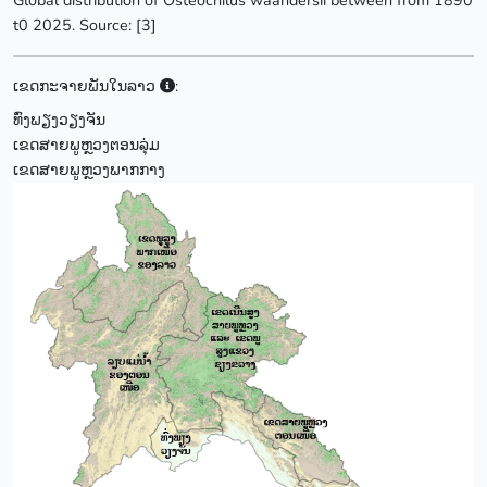
Global distribution of Osteochilus waandersii between from 1890
t0 2025. Source: [3]
ເຂດກະຈາຍພັນໃນລາວ
:
ທົ່ງພຽງວຽງຈັນ
ເຂດສາຍພູຫຼວງຕອນລຸ່ມ
ເຂດສາຍພູຫຼວງພາກກາງ