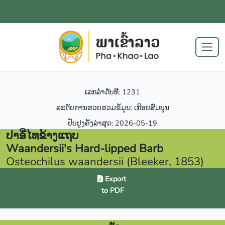
ເລກລຳດັບທີ: 1231
ລະດັບການຮວບຮວມຂໍ້ມູນ: ເກີອບສົມບູນ
ປັບປູງຄັ້ງລ່າສຸດ: 2026-05-19
ປາອີ່ໄທຂ້າງແຖບ
Waandersii's Hard-lipped Barb
Osteochilus waandersii (Bleeker, 1853)
Export
to PDF