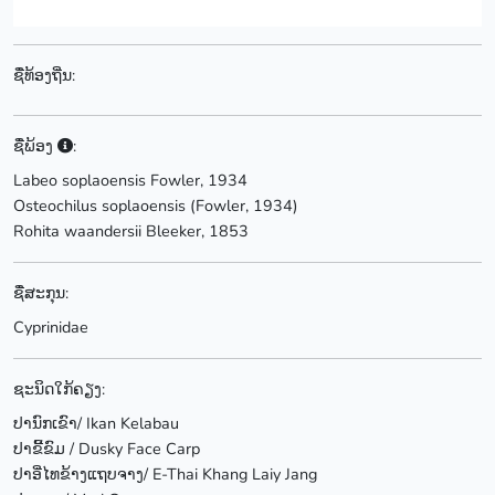
ຊື່ທ້ອງຖີ່ນ:
ຊື່ພ້ອງ
:
Labeo soplaoensis Fowler, 1934
Osteochilus soplaoensis (Fowler, 1934)
Rohita waandersii Bleeker, 1853
ຊື່ສະກຸນ:
Cyprinidae
ຊະນິດໃກ້ຄຽງ:
ປານົກເຂົາ/ Ikan Kelabau
ປາຂີ້ຂົມ / Dusky Face Carp
ປາອີ່ໄທຂ້າງແຖບຈາງ/ E-Thai Khang Laiy Jang