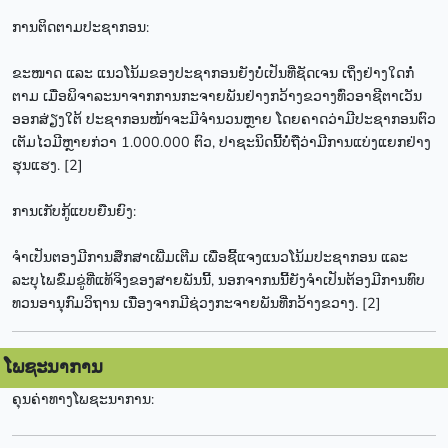
ການຕິດຕາມປະຊາກອນ:
ຂະໜາດ ແລະ ແນວໂນ້ມຂອງປະຊາກອນຍັງບໍ່ເປັນທີ່ຊັດເຈນ ເຖິ່ງຢ່າງໃດກໍ່
ຕາມ ເມື່ອພິຈາລະນາຈາກການກະຈາຍພັນຢ່າງກວ້າງຂວາງທົ່ວອາຊີຕາເວັນ
ອອກສ່ຽງໃຕ້ ປະຊາກອນໜ້າຈະມີຈຳນວນຫຼາຍ ໂດຍຄາດວ່າມີປະຊາກອນຕົວ
ເຕັມໄວມີຫຼາຍກ່ວາ 1.000.000 ຕົວ, ປາຊະນິດນີ້ບໍ່ຖືວ່າມີການແບ່ງແຍກຢ່າງ
ຮຸນແຮງ. [2]
ການເກັບກູ້ແບບຍືນຍົງ:
ຈຳເປັນຕອງມີການສຶກສາເພີ່ມເຕີມ ເພື່ອຊີ້ແຈງແນວໂນ້ມປະຊາກອນ ແລະ
ລະບຸໄພຂົ່ມຂູ່ທີ່ແທ້ຈິງຂອງສາຍພັນນີ້, ນອກຈາກນນີ້ຍັງຈຳເປັນຕ້ອງມີການທົບ
ທວນອານຸກົມວິຖານ ເນື່ອງຈາກມີຊ່ວງກະຈາຍພັນທີ່ກວ້າງຂວາງ. [2]
ໂພຊະນາການ
ຄຸນຄ່າທາງໂພຊະນາການ: