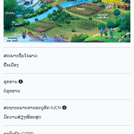
ສະເພາະຖິ່ນໃນລາວ:
ພື້ນເມືອງ
ຮຸກຮານ
:
ບໍ່ຮຸກຮານ
ສະຖານະພາບການອະນູຮັກ IUCN
:
ມີຄວາມສ່ຽງໜ້ອຍສຸດ
ຊະນິດພັນ CITES: