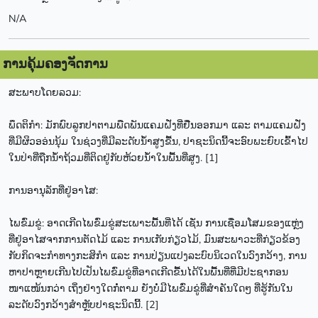
N/A
ການຄຸ້ມຄອງຈັດການ
ສະພາບໂດຍລວມ:
ພຶດຕິກຳ: ມັກພົບລູກປາຕາມພືດພັນແຄມຝັ່ງທີ່ຢື່ນອອກມາ ແລະ ຕາມແຄມຝັ່ງ
ທີ່ມີຜິວອອ່ນນຸ້ມ ໃນຊ່ວງທີ່ມີລະດັບນ້ຳສູງຂື້ນ, ປາຊະນິດນີ້ຈະອົບພະຍົບເຂົ້າໄປ
ໃນປ່າທີ່ຖືກນ້ຳຖ້ວມທີ່ຕິດຢູ່ກັບຫ້ວຍນ້ຳໃນພື້ນທີ່ສູງ. [1]
ການອານຸລັກທີ່ຢູ່ອາໄສ:
ໄພຂົ່ມຂູ່: ອາດເກີດໄພຂົ່ມຂູ່ສະເພາະພື້ນທີ່ໄດ້ ເຊັ່ນ ການເຊື່ອມໂສມຂອງແຫຼ່ງ
ທີ່ຢູ່ອາໄສຈາກການຕັດໄມ້ ແລະ ການເກັບກ່ຽວໄມ້, ມົນສະພາວະທີ່ກ່ຽວຂ້ອງ
ກັບກິດຈະກຳທາງກະສິກຳ ແລະ ການປ່ຽນແປງລະບົບນິເວດໃນວົງກວ້າງ, ການ
ຫາປາຫຼາຍເກີນໄປເປັນໄພຂົ່ມຂູ່ທີ່ອາດເກີດຂື້ນໄດ້ໃນພື້ນທີ່ທີ່ມີປະຊາກອນ
ໜາແໜ້ນກວ່າ ເຖິ່ງຢ່າງໃດກໍ່ຕາມ ຍັງບໍ່ມີໄພຂົ່ມຂູ່ທີ່ສຳຄັນໃດໆ ທີ່ຮູ້ກັນໃນ
ລະດັບວົງກວ້າງສຳຫຼັບປາຊະນິດນີ້. [2]