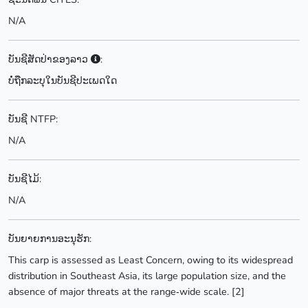
N/A
ບັນຊີສັດປ່າຂອງລາວ
:
ບໍ່ຖືກລະບຸໃນບັນຊີປະເພດໃດ
ບັນຊີ NTFP:
N/A
ບັນຊີໄມ້:
N/A
ບັນຍາຍການອະນຸຮັກ:
This carp is assessed as Least Concern, owing to its widespread
distribution in Southeast Asia, its large population size, and the
absence of major threats at the range‑wide scale. [2]