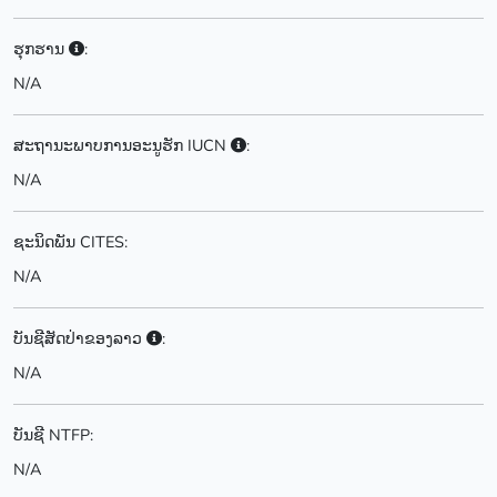
ຮຸກຮານ
:
N/A
ສະຖານະພາບການອະນູຮັກ IUCN
:
N/A
ຊະນິດພັນ CITES:
N/A
ບັນຊີສັດປ່າຂອງລາວ
:
N/A
ບັນຊີ NTFP:
N/A