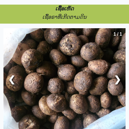
ເຊື້ອເຫັດ
ເຊື້ອຣາທີ່ເກີດຕາມດິນ
1 / 1
❮
❯