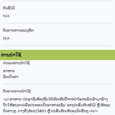
ບັນຊີໄມ້:
N/A
ບັນຍາຍການອະນຸຮັກ:
N/A
ການນຳໃຊ້
ປະເພດການນຳໃຊ້:
ອາຫານ
ພືດເປັນຢາ
ບັນຍາຍການນຳໃຊ້:
<p>ອາຫານ: ປະຊາຊົນທ້ອງຖີ່ນໄດ້ເກັບເຫັດນີ້ຈາກປ່າໂຄກແລ້ວເອົາມາລ້າງ
ນ້ຳໃຫ້ສະອາດເພື່ອປະກອບເປັນອາຫານເຊັ່ນ: ແກງປະສົມກັບໜໍ່ໄມ້ ຫຼື ຜັກຊະ
ນິດຕ່າງໆ. ບາງຄັ້ງກໍ່ແກງໃສ່ປາ ຫຼື ປະສົມກັບເຫັດຊະນິດອື່ນໆ.<br/>