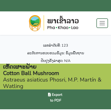
ເລກລຳດັບທີ: 123
ລະດັບການຮວບຮວມຂໍ້ມູນ: ຂໍ້ມູນພື້ນຖານ
ປັບປູງຄັ້ງລ່າສຸດ: N/A
ເຫັດເຜາະຝ້າຍ
Cotton Ball Mushroom
Astraeus asiaticus Phosri, M.P. Martín &
Watling
Export
to PDF