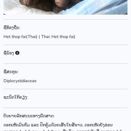
ຊື່ທ້ອງຖີ່ນ:
Het thop fai(Thai) ( Thai: Het thop fai)
ຊື່ພ້ອງ
:
ຊື່ສະກຸນ:
Diplocystidiaceae
ຊະນິດໃກ້ຄຽງ:
ບັນຍາຍລັກສະນະທາງພືດສາດ:
ດອກເຫັດມົນກົມ ແລະ ປົກຄູ້ມດ້ວຍເສັ້ນໃຍສີຂາວ, ດອກເຫັດຍັງອ່ອນ