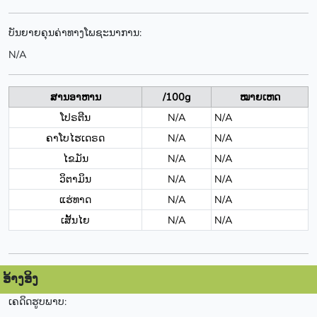
ບັນຍາຍຄຸນຄ່າທາງໂພຊະນາການ:
N/A
ສານອາຫານ
/100g
ໝາຍເຫດ
ໂປຣຕີນ
N/A
N/A
ຄາໂບໄຮເດຣດ
N/A
N/A
ໄຂມັນ
N/A
N/A
ວິຕາມິນ
N/A
N/A
ແຮ່ທາດ
N/A
N/A
ເສັ້ນໄຍ
N/A
N/A
ອ້າງອິງ
ເຄດິດຮູບພາບ: