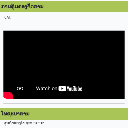
ການຄຸ້ມຄອງຈັດການ
N/A
ໂພຊະນາການ
ຄຸນຄ່າທາງໂພຊະນາການ: