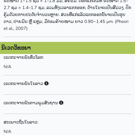
ຂະໜາດ 1−1.5 ຊມ × 1–1.8 ມມ, ສີຄຣິມ. ດອກແກ່ເຕັມທີ່ ຂະໜາດ 1.5–
2.7 ຊມ × 1.4–1.7 ຊມ, ລວມທັ້ງເວລາແຕກອອກ, ດ້ານໃນຈະເປັນສີມ່ວງ, ປົກ
ຄູ້ມດ້ວຍກາບປະດັບຈຳນວນຫຼາຍ. ສ່ວນທີ່ແກ່ແລ້ວແຕກອອກນັ້ນຈະເປັນຮູບ
ດາວ, ປາຍມົນ ຫຼື ແຫຼມ, ມີຕ່ອມຄ້າຍໜາມ ຍາວ 0.90−1.45 µm. (Phosri
et al., 2007)
ນິເວດວິທະຍາ
ເຂດກະຈາຍພັນທົ່ວໂລກ:
N/A
ເຂດກະຈາຍພັນໃນລາວ
:
ເຂດກະຈາຍພັນຕາມພູມສັນຖານ
:
ສະເພາະຖິ່ນໃນລາວ:
N/A