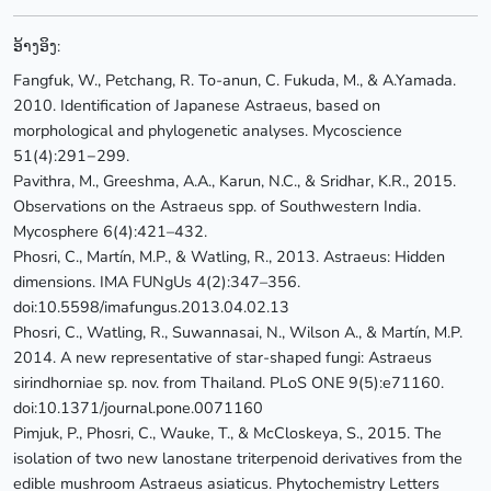
ອ້າງອິງ:
Fangfuk, W., Petchang, R. To-anun, C. Fukuda, M., & A.Yamada.
2010. Identification of Japanese Astraeus, based on
morphological and phylogenetic analyses. Mycoscience
51(4):291−299.
Pavithra, M., Greeshma, A.A., Karun, N.C., & Sridhar, K.R., 2015.
Observations on the Astraeus spp. of Southwestern India.
Mycosphere 6(4):421–432.
Phosri, C., Martín, M.P., & Watling, R., 2013. Astraeus: Hidden
dimensions. IMA FUNgUs 4(2):347–356.
doi:10.5598/imafungus.2013.04.02.13
Phosri, C., Watling, R., Suwannasai, N., Wilson A., & Martín, M.P.
2014. A new representative of star-shaped fungi: Astraeus
sirindhorniae sp. nov. from Thailand. PLoS ONE 9(5):e71160.
doi:10.1371/journal.pone.0071160
Pimjuk, P., Phosri, C., Wauke, T., & McCloskeya, S., 2015. The
isolation of two new lanostane triterpenoid derivatives from the
edible mushroom Astraeus asiaticus. Phytochemistry Letters