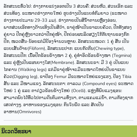
ລັກສະນະທົ່ວໄປ: ຮ່າງກາຍແບ່ງອອກເປັນ 3 ສ່ວນຄື: ສ່ວນຫົວ, ສ່ວນເອິກ ແລະ
ສ່ວນທ້ອງ. ຂະໜາດຮ່າງກາຍໃຫຍ່ ຮູບຮ່າງເປັນແບບທໍ່ກົມຍາວ (ຂະໜາດ
ຮ່າງກາຍປະມານ 29-33 ມມ). ຮ່າງກາຍເປັນສີນໍ້າຕານເຫຼືອງອ່ອນ,
ພາກສ່ວນເອິກທາງດ້ານເທິງເປັນສີດໍາ, ຂາຄູ່ໜ້າເປັນຂາແບບຄັວດ, ປີກທັງສອງ
ຄູ່ຍາວ ປີກຄູ່ຫຼັງຍາວກວ່າປີກຄູ່ໜ້າ, ປີກບ່ອນຜະລິດສຽງໃກ້ກັບຖານຂອງກົກ
ປີກ, ໜວດສັ້ນ-ນ້ອຍແຕ່ມີປ້ອງຈຳນວນຫຼາຍ. ລັກສະນະໜວດ: 1 ຄູ່ ສັ້ນ ເປັນ
ແບບເສັ້ນດ້າຍ(Filiform), ລັກສະນະປາກ: ແບບກັດກິນ(Chewing type),
ລັກສະນະປີກ: ເນື້ອປີກຂ້ອນຂ້າງໜາ 2 ຄູ່, ຄູ່ທໍາອິດຂ້ອນຂ້າງໜາ (Tegmina)
ແລະ ຄູ່ຫຼັງເປັນແຜນບາງໃສ(Membrane). ລັກສະນະຂາ: ມີ 3 ຄູ່ ເປັນແບບ
ໄຕຄານ (Walking legs) ແຕ່ມີຂາຄູ່ໜ້າຈະມີຂະໜາດໃຫຍ່ເປັນຂາແບບ
ຄັວດ(Digging leg), ຂາປ້ອງ Femur ມີຂະໜາດໃຫຍ່ແຂງແຮງ, ປ້ອງ Tibia
ສັ້ນ ແລະ ມີໜາມແຂງ. ລັກສະນະຕາ: ຕາລວມ (Compound eyes) ຂະໜາດ
ໃຫຍ່ 1 ຄູ່ ແລະ ຕາດ່ຽວຂ້ອນຂ້າງໃຫຍ່ (Ocelli). ແຫຼ່ງທີ່ພົບແມງຊອນ:
ສາມາດພົບໄດ້ທົ່ວໄປຕາມດິນຕົມຕາມທົ່ງນາ, ຕາມແຄມແມ່ນໍ້າ, ຕາມກ້ອງຊາກ
ເສດຕ່າງໆ. ອາຫານຂອງແມງຊອນ: ກິນໃບພືດ ແລະ ສັດເປັນ
ອາຫານ(Omnivores)
ນິເວດວິທະຍາ