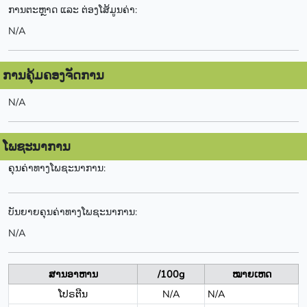
ການຕະຫຼາດ ແລະ ຕ່ອງໂສ້ມູນຄ່າ:
N/A
ການຄຸ້ມຄອງຈັດການ
N/A
ໂພຊະນາການ
ຄຸນຄ່າທາງໂພຊະນາການ:
ບັນຍາຍຄຸນຄ່າທາງໂພຊະນາການ:
N/A
ສານອາຫານ
/100g
ໝາຍເຫດ
ໂປຣຕີນ
N/A
N/A