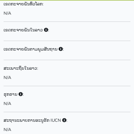
ເຂດກະຈາຍພັນທົ່ວໂລກ:
N/A
ເຂດກະຈາຍພັນໃນລາວ
:
ເຂດກະຈາຍພັນຕາມພູມສັນຖານ
:
ສະເພາະຖິ່ນໃນລາວ:
N/A
ຮຸກຮານ
:
N/A
ສະຖານະພາບການອະນູຮັກ IUCN
:
N/A