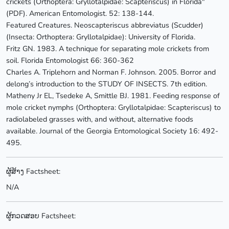
crickets (Orthoptera: Gryllotalpidae: Scapteriscus) in Florida"
(PDF). American Entomologist. 52: 138-144.
Featured Creatures. Neoscapteriscus abbreviatus (Scudder)
(Insecta: Orthoptera: Gryllotalpidae): University of Florida.
Fritz GN. 1983. A technique for separating mole crickets from
soil. Florida Entomologist 66: 360-362
Charles A. Triplehorn and Norman F. Johnson. 2005. Borror and
delong’s introduction to the STUDY OF INSECTS. 7th edition.
Matheny Jr EL, Tsedeke A, Smittle BJ. 1981. Feeding response of
mole cricket nymphs (Orthoptera: Gryllotalpidae: Scapteriscus) to
radiolabeled grasses with, and without, alternative foods
available. Journal of the Georgia Entomological Society 16: 492-
495.
ຜູ້ສ້າງ Factsheet:
N/A
ຜູ້ກວດສອບ Factsheet: