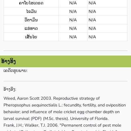
ຄາໂບໄຮເດຣດ
N/A
N/A
ໄຂມັນ
N/A
N/A
ວິຕາມິນ
N/A
N/A
ແຮ່ທາດ
N/A
N/A
ເສັ້ນໄຍ
N/A
N/A
ອ້າງອິງ
ເຄດິດຮູບພາບ:
ອ້າງອິງ:
Weed, Aaron Scott 2003. Reproductive strategy of
Pheropsophus aequinoctialis L.: fecundity, fertility, and oviposition
behavior; and influence of mole cricket egg chamber depth on
larval survival (PDF) (M.Sc. thesis). University of Florida.
Frank, J.H.; Walker, T.J. 2006. "Permanent control of pest mole