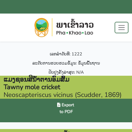
ເລກລຳດັບທີ: 1222
ລະດັບການຮວບຮວມຂໍ້ມູນ: ຂໍ້ມູນພື້ນຖານ
ປັບປູງຄັ້ງລ່າສຸດ: N/A
ແມງຊອນສີນໍ້າຕານອົມສົ້ມ
Tawny mole cricket
Neoscapteriscus vicinus (Scudder, 1869)
Export
to PDF