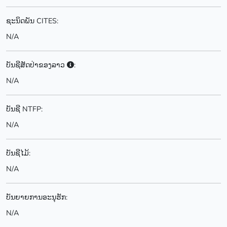
ຊະນິດພັນ CITES:
N/A
ບັນຊີສັດປ່າຂອງລາວ
:
N/A
ບັນຊີ NTFP:
N/A
ບັນຊີໄມ້:
N/A
ບັນຍາຍການອະນຸຮັກ:
N/A