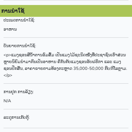
ການນຳໃຊ້
ປະເພດການນຳໃຊ້:
ອາຫານ
ບັນຍາຍການນຳໃຊ້:
<p>ແມງຊອນສີນໍ້າຕານອົມສົ້ມ ເປັນແມງໄມ້ຊະນິດໜຶ່ງທີ່ປະຊາຊົນເຮົາສ່ວນ
ຫຼາຍນິຍົມນໍາມາກິນເປັນອາຫານ ຄືກັນກັບແມງຊອນອັບຟຮິກາ ແລະ ແມງ
ຊອນປີກສັ້ນ, ລາຄາຂາຍຕາມທ້ອງຕະຫຼາດ 35,000-50,000 ກີບ/ກິໂລກຼາມ.
</p>
ການປູກ ການລ້ຽງ:
N/A
ລະດູການເກັບກູ້: