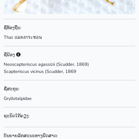
ຊື່ທ້ອງຖີ່ນ:
Thai: แมลงกระชอน
ຊື່ພ້ອງ
:
Neoscapteriscus agassizii (Scudder, 1869)
Scapteriscus vicinus (Scudder, 1869
ຊື່ສະກຸນ:
Gryllotalpidae
ຊະນິດໃກ້ຄຽງ:
ບັນຍາຍລັກສະນະທາງພືດສາດ: