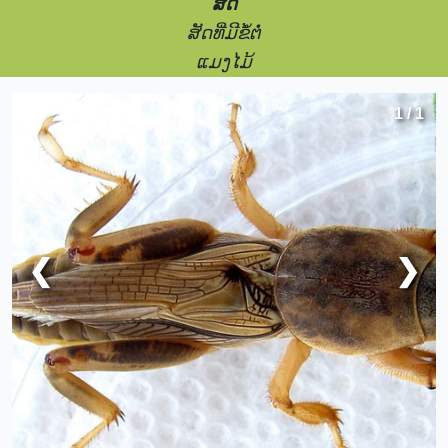
ສັດ
ສັດທີ່ມີຂໍ້ຕໍ່
ແມງໄມ້
1 / 1
❮
❯