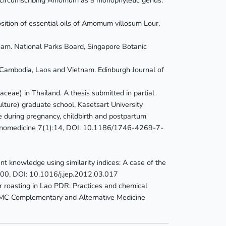
ition of essential oils of Amomum villosum Lour.
am. National Parks Board, Singapore Botanic
Cambodia, Laos and Vietnam. Edinburgh Journal of
eae) in Thailand. A thesis submitted in partial
ulture) graduate school, Kasetsart University
e during pregnancy, childbirth and postpartum
Ethnomedicine 7(1):14, DOI: 10.1186/1746-4269-7-
t knowledge using similarity indices: A case of the
00, DOI: 10.1016/j.jep.2012.03.017
 roasting in Lao PDR: Practices and chemical
. BMC Complementary and Alternative Medicine