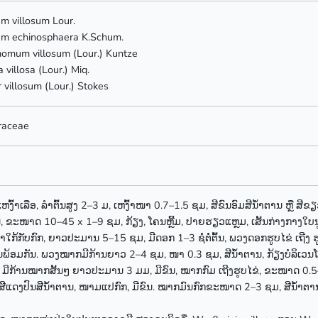
 villosum Lour.
 echinosphaera K.Schum.
omum villosum (Lour.) Kuntze
a villosa (Lour.) Miq.
r villosum (Lour.) Stokes
raceae
ນເຫງົ້າເລືອ, ລຳຕົ້ນສູງ 2–3 ມ, ເຫງົ້າໜາ 0.7–1.5 ຊມ, ສີຂົນອົມສີນ້ຳຕານ ຫຼື ສ
ຂະໜາດ 10–45 x 1–9 ຊມ, ກ້ຽງ, ໂຄນຫຼີ້ມ, ປາຍຮຽວແຫຼມ, ເສັ້ນກ່າງກາງໃບນູນ
້າໃກ້ກັບກົກ, ຍາວປະມານ 5–15 ຊມ, ມີດອກ 1–3 ຊໍ່ຕໍ່ຕົ້ນ, ພວງດອກຮູບໄຂ່ ເຖ
ພ້ອມກັນ. ພວງໝາກມີກ້ານຍາວ 2–4 ຊມ, ໜາ 0.3 ຊມ, ສີນ້ຳຕານ, ກ້ຽງບໍລິເ
 ມີກ້ານໝາກສັ້ນໆ ຍາວປະມານ 3 ມມ, ມີຂົນ, ໝາກກົມ ເຖີງຮູບໄຂ່, ຂະໜາດ 0.5–
ື ສີແດງປົນສີນ້ຳຕານ, ໜາມແປກົກ, ມີຂົນ. ໝາກມົນກົກຂະໜາດ 2–3 ຊມ, ສີນ້ຳຕານດຳ,