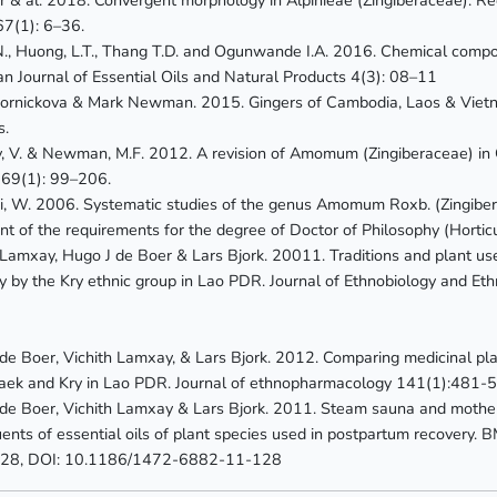
7(1): 6–36.
N., Huong, L.T., Thang T.D. and Ogunwande I.A. 2016. Chemical compos
n Journal of Essential Oils and Natural Products 4(3): 08–11
ornickova & Mark Newman. 2015. Gingers of Cambodia, Laos & Vietn
s.
 V. & Newman, M.F. 2012. A revision of Amomum (Zingiberaceae) in 
 69(1): 99–206.
, W. 2006. Systematic studies of the genus Amomum Roxb. (Zingiberac
ent of the requirements for the degree of Doctor of Philosophy (Hortic
 Lamxay, Hugo J de Boer & Lars Bjork. 20011. Traditions and plant us
y by the Kry ethnic group in Lao PDR. Journal of Ethnobiology and 
de Boer, Vichith Lamxay, & Lars Bjork. 2012. Comparing medicinal plan
aek and Kry in Lao PDR. Journal of ethnopharmacology 141(1):481-5
de Boer, Vichith Lamxay & Lars Bjork. 2011. Steam sauna and mother
uents of essential oils of plant species used in postpartum recovery
128, DOI: 10.1186/1472-6882-11-128