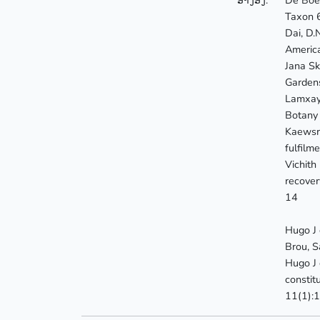
Taxon 6
Dai, D.
America
Jana Sk
Garden
Lamxay,
Botany
Kaewsri
fulfilm
Vichith
recover
14
Hugo J 
Brou, S
Hugo J 
constit
11(1):