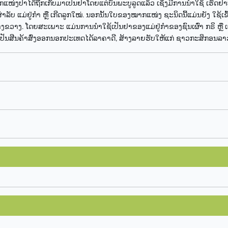
ແໜ່ງປ່າໄດ້ຖືກເກັບມາເປັນຢາໂດຍແຕ່ບັນພະບູລູດແລ້ວ ເຊິ່ງມີການນໍາໃຊ້ ເຮັດຢ
ສຳລັບ ແມ່ຢູ່ກຳ ຫຼື ເກີດລູກໃໝ່. ນອກນັ້ນໃບຂອງໝາກແໜ່ງ ຊະນິດນີ້ແມ່ນຍັງ ໃຊ
າງຂວາງ. ໂດຍສະເພາະ ແມ່ນການນຳໃຊ້ເປັນຢາຂອງແມ່ຢູ່ກຳຂອງຊົນເຜົ່າ ກຣິ ຫຼື ເ
 ເປັນສີນຄ້າສົ່ງອອກນອກປະເທດໄດ້ລາຄາດີ, ສ້າງລາຍຮັບໃຫ້ແກ່ ຊາວກະສິກອນລ