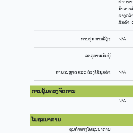
ຢາ: ໝາກ
ນໍ້າອາບ
ຢ່າງກວ້
ສີນຄ້າ:
ການປູກ ການລ້ຽງ:
N/A
ລະດູການເກັບກູ້:
ການຕະຫຼາດ ແລະ ຕ່ອງໂສ້ມູນຄ່າ:
N/A
ການຄຸ້ມຄອງຈັດການ
N/A
ໂພຊະນາການ
ຄຸນຄ່າທາງໂພຊະນາການ: