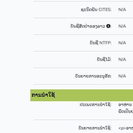
ຊະນິດພັນ CITES:
N/A
ບັນຊີສັດປ່າຂອງລາວ
:
N/A
ບັນຊີ NTFP:
N/A
ບັນຊີໄມ້:
N/A
ບັນຍາຍການອະນຸຮັກ:
N/A
ການນຳໃຊ້
ປະເພດການນຳໃຊ້:
ອາຫານ
ພືດເປັນ
ບັນຍາຍການນຳໃຊ້:
<p>ອາຫາ