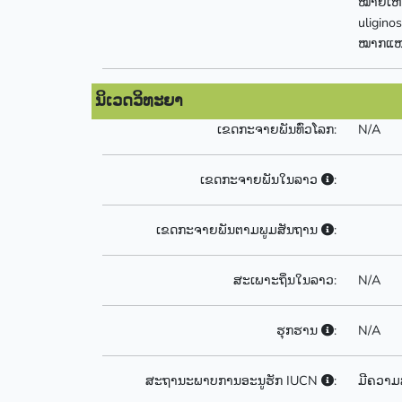
ໝາຍເຫດ:
uligino
ໝາກແໜ່ງ
ນິເວດວິທະຍາ
ເຂດກະຈາຍພັນທົ່ວໂລກ:
N/A
ເຂດກະຈາຍພັນໃນລາວ
:
ເຂດກະຈາຍພັນຕາມພູມສັນຖານ
:
ສະເພາະຖິ່ນໃນລາວ:
N/A
ຮຸກຮານ
:
N/A
ສະຖານະພາບການອະນູຮັກ IUCN
:
ມີຄວາມ