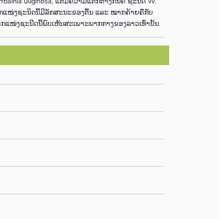
ainia uliginosa, ແຕ່ມີຄວາມແຕກຕ່າງກັນຄື ຊະນິດ W.
 ໝາກແໜ່ງຊະນິດນີ້ມີລັກສະນະຂອງຕົ້ນ ແລະ ໝາກຄ້າຍຄືກັບ
ກແໜ່ງຊະນີດນີ້ພົບເຫັນສະເພາະພາກກາງຂອງລາວເທົ່ານັ້ນ.