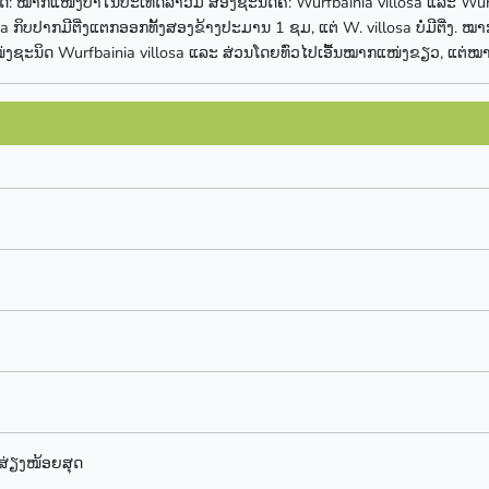
 ໝາກແໜ່ງປ່າໃນປະເທດລາວມີ ສອງຊະນິດຄື: Wurfbainia villosa ແລະ Wurfb
sa ກິບປາກມີຕີ່ງແຕກອອກທັ້ງສອງຂ້າງປະມານ 1 ຊມ, ແຕ່ W. villosa ບໍ່ມີຕີ່ງ.
ຊະນິດ Wurfbainia villosa ແລະ ສ່ວນໂດຍທົ່ວໄປເອື້ນໝາກແໜ່ງຂຽວ, ແຕ່ໝາ
ສ່ຽງໜ້ອຍສຸດ