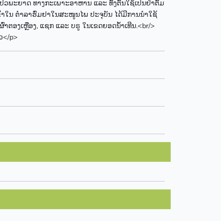
າປົວພະຍາດ ທາງກະເພາະອາຫານ ແລະ ທັ້ງຕົ້ນໃຊ້ເປັນຢ່າຕົ້ມ
້ເຂົ້າໃນ ຕຳລາຮົ່ມຢາໃນສະໜູນໄພ ປະຈຸບັນ ໄດ້ມີການນຳໃຊ້
ຜົ່າຕອງເຫຼືອງ, ແຊກ ແລະ ບຣູ ໃນເຂດຍອດນ້ຳເທີນ.<br/>
າວ</p>