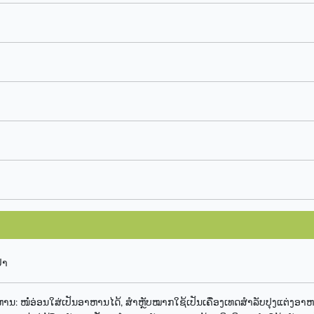
ຢາ
ນ: ໜໍ່ອ່ອນໃສ່ເປັນອາຫານໄດ້, ສຳຫຼັບໝາກໃຊ້ເປັນເຄື່ອງເທດສຳລັບປຸງແຕ່ງອາ