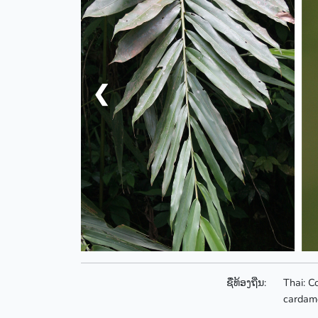
❮
ຊື່ທ້ອງຖີ່ນ:
Thai: C
carda