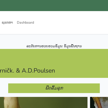
ຊອກຫາ
Dashboard
ລະດັບການຮວບຮວມຂໍ້ມູນ: ຂໍ້ມູນພື້ນຖານ
orničk. & A.D.Poulsen
ພືດລົ້ມລຸກ