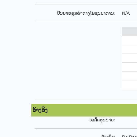
ບັນຍາຍຄຸນຄ່າທາງໂພຊະນາການ:
N/A
ອ້າງອິງ
ເຄດິດຮູບພາບ:
ອ້າງອິງ:
De Boer