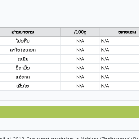
ສານອາຫານ
/100g
ໝາຍເຫດ
ໂປຣຕີນ
N/A
N/A
ຄາໂບໄຮເດຣດ
N/A
N/A
ໄຂມັນ
N/A
N/A
ວິຕາມິນ
N/A
N/A
ແຮ່ທາດ
N/A
N/A
ເສັ້ນໄຍ
N/A
N/A
 & al. 2018. Convergent morphology in Alpinieae (Zingiberaceae): 