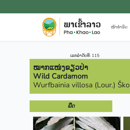
ໜ້າທຳອິດ
ເລກລຳດັບທີ: 115
ໝາກແໜ່ງຂຽວປ່າ
Wild Cardamom
Wurfbainia villosa (Lour.) Šk
ພືດ