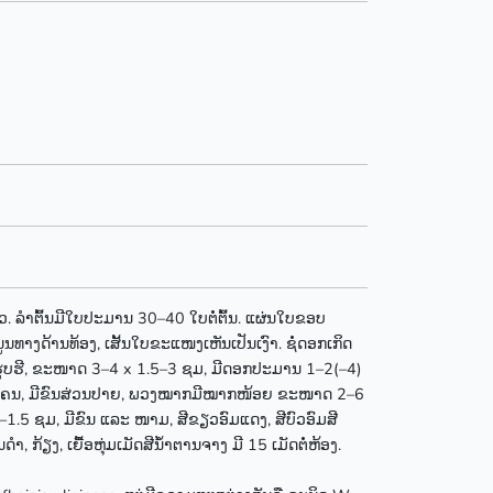
ີຂຽວ. ລຳຕົ້ນມີໃບປະມານ 30–40 ໃບຕໍ່ຕົ້ນ. ແຜ່ນໃບຂອບ
ທາງດ້ານທ້ອງ, ເສັ້ນໃບຂະແໜງເຫັນເປັນເງົາ. ຊໍ່ດອກເກິດ
ີງ ຮູບຮີ, ຂະໜາດ 3–4 x 1.5–3 ຊມ, ມີດອກປະມານ 1–2(–4)
ວນໂຄນ, ມີຂົນສ່ວນປາຍ, ພວງໝາກມີໝາກໜ້ອຍ ຂະໜາດ 2–6
1.5 ຊມ, ມີຂົນ ແລະ ໜາມ, ສີຂຽວອົມແດງ, ສີບົວອົມສີ
 ກ້ຽງ, ເຍື້ອຫຸ່ມເມັດສີນ້ຳຕານຈາງ ມີ 15 ເມັດຕໍ່ຫ້ອງ.