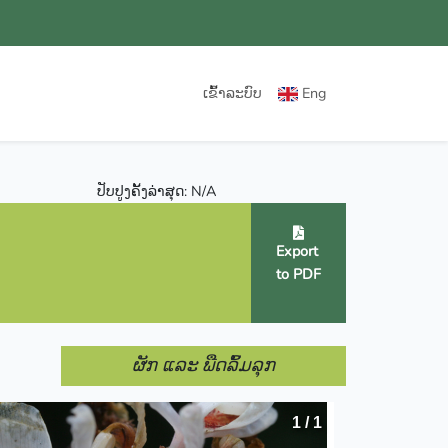
ເຂົ້າລະບົບ
Eng
ປັບປູງຄັ້ງລ່າສຸດ: N/A
Export
to PDF
ຜັກ ແລະ ພືດລົ້ມລຸກ
1 / 1