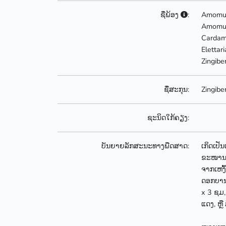
ຊື່ພ້ອງ
:
Amomum
Amomum
Cardam
Elettari
Zingibe
ຊື່ສະກຸນ:
Zingibe
ຊະນິດໃກ້ຄຽງ:
ບັນຍາຍລັກສະນະທາງພືດສາດ:
ເກິດເປັ
ຂະໜານ, 
ຈາກເຫງົ
ດອກບານ
x 3 ຊມ,
ແດງ, ຫຼ