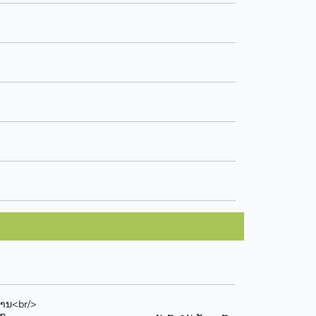
ຫານ<br/>