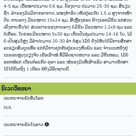
4-5 ຊມ, ເນື້ອໜາປະມານ 0.6 ຊມ, ປ້ອງຍາວ ປະມານ 25-30 ຊມ, ສີຂຽວ
ຊໍ້າ. ລໍາຂອງມັນມີຮາກອາກາດ, ແໜງທໍາອິດ ເຫັນຢູ່ລະດັບ 1.5 ມ ສູງຈາກໜ້າ
ດິນ. ກາບລາງ ມີຂະໜາດ 15x24 ຊມ, ສີເຫຼືອງອ່ອນ ຂ້າງນອກມີຂົນ ແຕ່ສ່ວນ
ເຄິ່ງກາບຂຶ້ນໄປ. ສ່ວນປາຍຂອງກາບລາງ ບໍ່ມີຂົນ ມີຂະໜາດ 1.2x9 ຊມ ແລະ
ບໍ່ເຕື່ອຍ, ໃບຍ່ອຍມີຂະໜາດ 5x30 ຊມ ເກີດເປັນກຸ່ມປະມານ 14-16 ໃບ, ໄມ້
ບໍ່ ເປັນສຸມໂຫຼ່ງ ມີລໍາປະມານ 20-30 ລໍາ ຕໍ່ສຸມ,ໄມ້ບໍ່ ຍັງບໍ່ທັນໄດ້ມີການສຶກສາ
ລະອຽດສົມບູນເທື່ອ ແຕ່ກໍ່ມີການປູກກັນຢູ່ແຂວງຫົວພັນ ແລະ ຈໍານວນຫນຶ່ງຢູ່
ນະຄອນຫຼວງວຽງຈັນ ເພື່ອເອົາໜໍ່ ທີ່ມີລົດຊາດຫວານ ແລະ ມີກິ່ນຫອມ, ໄມ້ບໍ່
ອອກໜໍ່ແຕ່ ເດືອນກໍລະກົດ-ຕຸລາ ແລະ ໜໍ່ຂອງມັນທີ່ເຜົາແລ້ວ ສາມາດຮັກສາ
ໄວ້ໄດ້ດົນເຖິງ 1 ເດືອນ ກໍ່ຍັງມີລົດຊາດດີ.
ນິເວດວິທະຍາ
ເຂດກະຈາຍພັນທົ່ວໂລກ:
N/A
ເຂດກະຈາຍພັນໃນລາວ
: