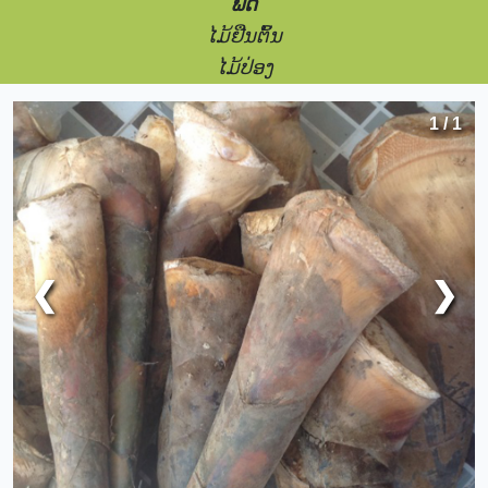
ພືດ
ໄມ້ຢືນຕົ້ນ
ໄມ້ປ່ອງ
1 / 1
❮
❯