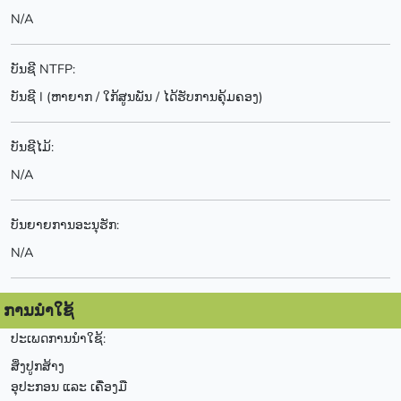
N/A
ບັນຊີ NTFP:
ບັນຊີ I (ຫາຍາກ / ໃກ້ສູນພັນ / ໄດ້ຮັບການຄຸ້ມຄອງ)
ບັນຊີໄມ້:
N/A
ບັນຍາຍການອະນຸຮັກ:
N/A
ການນຳໃຊ້
ປະເພດການນຳໃຊ້:
ສິ່ງປູກສ້າງ
ອຸປະກອນ ແລະ ເຄື່ອງມື