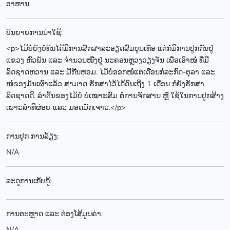
ອາຫານ
ບັນຍາຍການນຳໃຊ້:
<p>ໄມ້ບໍ່ຍັງບໍ່ທັນໄດ້ມີການສຶກສາລະອຽດສົມບູນເທື່ອ ແຕ່ກໍ່ມີການປູກກັນຢູ່
ແຂວງ ຫົວພັນ ແລະ ຈຳນວນໜື່ງຢູ່ ນະຄອນຫຼວງວຽງຈັນ ເພື່ອເອົາໜໍ່ ທີ່ມີ
ລົດຊາດຫວານ ແລະ ມີກີ່ນຫອມ. ໄມ້ບໍ່ອອກໜໍ່ແຕ່ເດືອນກໍລະກົດ-ຕຸລາ ແລະ
ໜໍ່ຂອງມັນເຜົາແລ້ວ ສາມາດ ຮັກສາໄວ້ໄດ້ດົນເຖີງ 1 ເດືອນ ກໍ່ຍັງຮັກສາ
ລົດຊາດດີ. ລຳຕົ້ນຂອງໄມ້ບໍ່ ບໍ່ເໝາະສົມ ຕໍ່ການຈັກສານ ຫຼື ໃຊ້ໃນການປູກສ້າງ
ເພາະລຳທີຜ່ອຍ ແລະ ມອດມັກເຈາະ.</p>
ການປູກ ການລ້ຽງ:
N/A
ລະດູການເກັບກູ້:
ການຕະຫຼາດ ແລະ ຕ່ອງໂສ້ມູນຄ່າ:
N/A