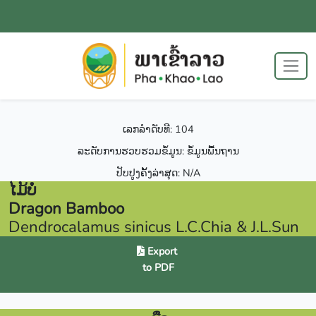
ເລກລຳດັບທີ: 104
ລະດັບການຮວບຮວມຂໍ້ມູນ: ຂໍ້ມູນພື້ນຖານ
ປັບປູງຄັ້ງລ່າສຸດ: N/A
ໄມ້ບໍ່
Dragon Bamboo
Dendrocalamus sinicus L.C.Chia & J.L.Sun
Export
to PDF