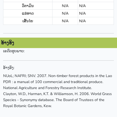
ວິຕາມິນ
N/A
N/A
ແຮ່ທາດ
N/A
N/A
ເສັ້ນໄຍ
N/A
N/A
ອ້າງອິງ
ເຄດິດຮູບພາບ:
ອ້າງອິງ:
NUoL; NAFRI; SNV. 2007. Non-timber forest products in the Lao
PDR : a manual of 100 commercial and traditional produce.
National Agriculture and Forestry Research Institute.
Clayton, W.D., Harman, K.T. & Williamson, H. 2006. World Grass
Species - Synonymy database. The Board of Trustees of the
Royal Botanic Gardens, Kew.