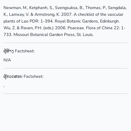
Newman, M., Ketphanh, S., Svengsuksa, B., Thomas, P., Sengdala,
K., Lamxay, V. & Armstrong, K. 2007. A checklist of the vascular
plants of Lao PDR: 1-394. Royal Botanic Gardens, Edinburgh.
Wu, Z. & Raven, P.H. (eds.) 2006. Poaceae. Flora of China 22: 1-
733. Missouri Botanical Garden Press, St. Louis.
ຜູ້ສ້າງ Factsheet:
N/A
ຜູ້ກວດສອບ Factsheet:
,