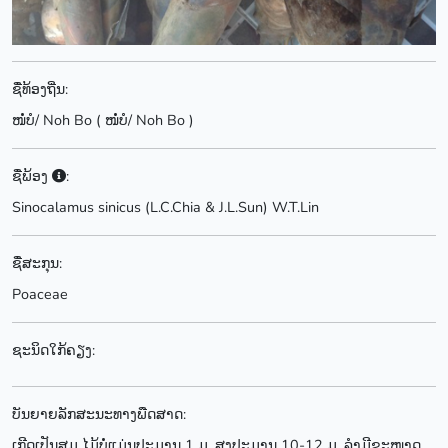
ຊື່ທ້ອງຖີ່ນ:
ໜໍ່ບໍ/ Noh Bo ( ໜໍ່ບໍ/ Noh Bo )
ຊື່ພ້ອງ
:
Sinocalamus sinicus (L.C.Chia & J.L.Sun) W.T.Lin
ຊື່ສະກຸນ:
Poaceae
ຊະນິດໃກ້ຄຽງ:
ບັນຍາຍລັກສະນະທາງພືດສາດ:
ເກີດເປັນສຸມ ໄມ້ບໍ່ແມ່ນປະມານ 1 ມ, ສູງປະມານ 10-12 ມ. ລໍາມີຂະໜາດ