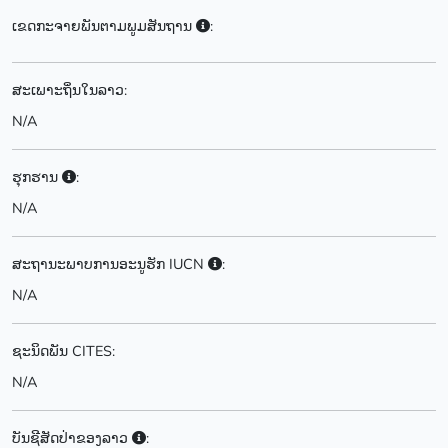
ເຂດກະຈາຍພັນຕາມພູມສັນຖານ
:
ສະເພາະຖິ່ນໃນລາວ:
N/A
ຮຸກຮານ
:
N/A
ສະຖານະພາບການອະນູຮັກ IUCN
:
N/A
ຊະນິດພັນ CITES:
N/A
ບັນຊີສັດປ່າຂອງລາວ
: