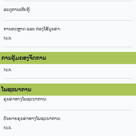
ລະດູການເກັບກູ້:
ການຕະຫຼາດ ແລະ ຕ່ອງໂສ້ມູນຄ່າ:
N/A
ການຄຸ້ມຄອງຈັດການ
N/A
ໂພຊະນາການ
ຄຸນຄ່າທາງໂພຊະນາການ:
ບັນຍາຍຄຸນຄ່າທາງໂພຊະນາການ:
N/A