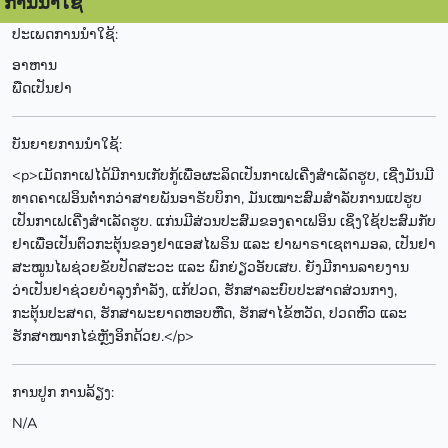
ການນຳໃຊ້
ປະເພດການນຳໃຊ້:
ອາຫານ
ພືດເປັນຢາ
ບັນຍາຍການນຳໃຊ້:
<p>ເມັດກາເຟໄດ້ມີການເກັບກູ້ເພື່ອຜະລິດເປັນກາເຟເຄີ່ງສຳເລັດຮູບ, ເຊີ່ງມັນມີ
ທາດຄາເຟອິນຕໍ່າກວ່າສາຍພັນອາຣັບບິກາ, ມັນເໝາະສົມສຳລັບການແປຮູບ
ເປັນກາເຟເຄີ່ງສຳເລັດຮູບ. ແກ່ນມີສ່ວນປະສົມຂອງຄາເຟອິນ ເຊິ່ງໃຊ້ປະສົມກັບ
ຢາເພື່ອເປັນຕົວກະຕຸ້ນຂອງຢາແອສໄພຣິນ ແລະ ຢາພາຣາເຊຕາມອລ, ເປັນຢາ
ສະໝູນໄພຊ່ວຍຂັບປັດສະວະ ແລະ ພົກຍ່ຽວອັບເສບ. ຍັງມີການລາຍງານ
ວ່າເປັນຢາຊ່ວຍບຳລຸງກຳລັງ, ແກ້ປວດ, ຮັກສາລະບົບປະສາດສ່ວນກາງ,
ກະຕຸ້ນປະສາດ, ຮັກສາພະຍາດຫອບຫືດ, ຮັກສາໄຂ້ຫວັດ, ປວດຫົວ ແລະ
ຮັກສາໝາກໄຂ່ຫຼັງອິກດ້ວຍ.</p>
ການປູກ ການລ້ຽງ:
N/A