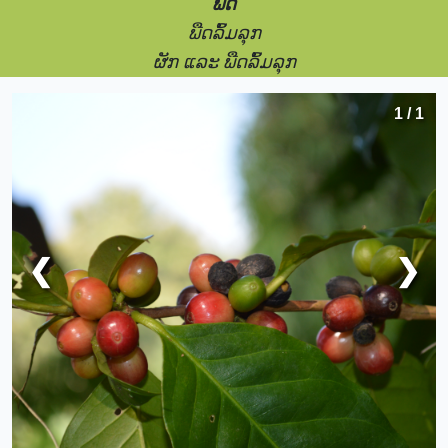
ພືດ
ພືດລົ້ມລຸກ
ຜັກ ແລະ ພືດລົ້ມລຸກ
1 / 1
❮
❯