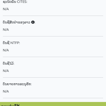
ຊະນິດພັນ CITES:
N/A
ບັນຊີສັດປ່າຂອງລາວ
:
N/A
ບັນຊີ NTFP:
N/A
ບັນຊີໄມ້:
N/A
ບັນຍາຍການອະນຸຮັກ:
N/A