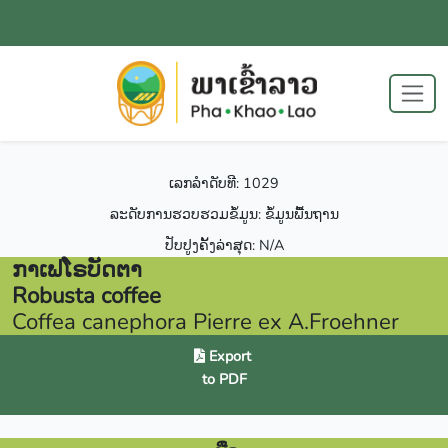
ເລກລຳດັບທີ: 1029
ລະດັບການຮວບຮວມຂໍ້ມູນ: ຂໍ້ມູນພື້ນຖານ
ປັບປູງຄັ້ງລ່າສຸດ: N/A
ກາເຟໂຣບັດຕາ
Robusta coffee
Coffea canephora Pierre ex A.Froehner
Export
to PDF