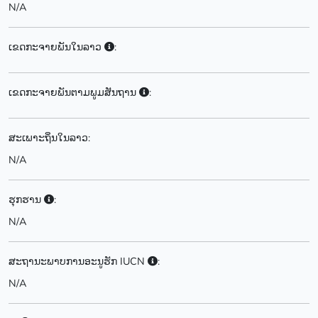
N/A
ເຂດກະຈາຍພັນໃນລາວ
:
ເຂດກະຈາຍພັນຕາມພູມສັນຖານ
:
ສະເພາະຖິ່ນໃນລາວ:
N/A
ຮຸກຮານ
:
N/A
ສະຖານະພາບການອະນູຮັກ IUCN
:
N/A