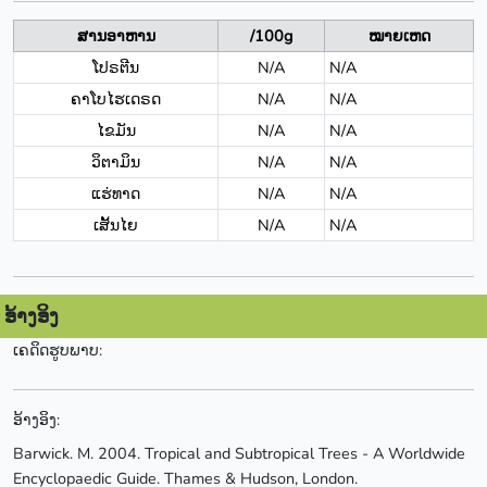
ສານອາຫານ
/100g
ໝາຍເຫດ
ໂປຣຕີນ
N/A
N/A
ຄາໂບໄຮເດຣດ
N/A
N/A
ໄຂມັນ
N/A
N/A
ວິຕາມິນ
N/A
N/A
ແຮ່ທາດ
N/A
N/A
ເສັ້ນໄຍ
N/A
N/A
ອ້າງອິງ
ເຄດິດຮູບພາບ:
ອ້າງອິງ:
Barwick. M. 2004. Tropical and Subtropical Trees - A Worldwide
Encyclopaedic Guide. Thames & Hudson, London.