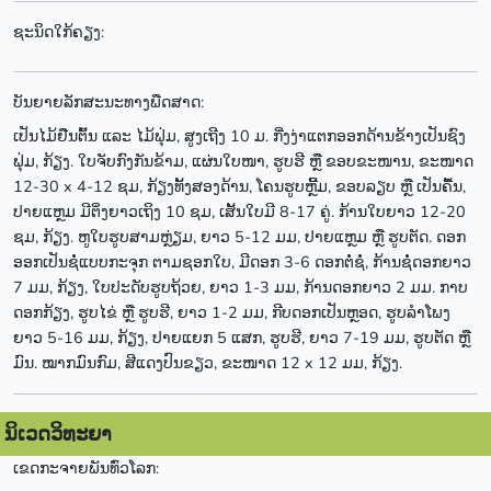
ຊະນິດໃກ້ຄຽງ:
ບັນຍາຍລັກສະນະທາງພືດສາດ:
ເປັນໄມ້ຢືນຕົ້ນ ແລະ ໄມ້ຟຸ່ມ, ສູງເຖີງ 10 ມ. ກີ່ງງ່າແຕກອອກດ້ານຂ້າງເປັນຊົງ
ຟຸ່ມ, ກ້ຽງ. ໃບຈັບກົງກັນຂ້າມ, ແຜ່ນໃບໜາ, ຮູບຮີ ຫຼື ຂອບຂະໜານ, ຂະໜາດ
12-30 x 4-12 ຊມ, ກ້ຽງທັ້ງສອງດ້ານ, ໂຄນຮູບຫຼີ້ມ, ຂອບລຽບ ຫຼື ເປັນຄື້ນ,
ປາຍແຫຼມ ມີຕິ່ງຍາວເຖິງ 10 ຊມ, ເສັ້ນໃບມີ 8-17 ຄູ່. ກ້ານໃບຍາວ 12-20
ຊມ, ກ້ຽງ. ຫູໃບຮູບສາມຫຼ່ຽມ, ຍາວ 5-12 ມມ, ປາຍແຫຼມ ຫຼື ຮູບຕັດ. ດອກ
ອອກເປັນຊໍ່ແບບກະຈຸກ ຕາມຊອກໃບ, ມີດອກ 3-6 ດອກຕໍ່ຊໍ່, ກ້ານຊໍ່ດອກຍາວ
7 ມມ, ກ້ຽງ, ໃບປະດັບຮູບຖ້ວຍ, ຍາວ 1-3 ມມ, ກ້ານດອກຍາວ 2 ມມ. ກາບ
ດອກກ້ຽງ, ຮູບໄຂ່ ຫຼື ຮູບຮີ, ຍາວ 1-2 ມມ, ກີບດອກເປັນຫຼອດ, ຮູບລຳໂພງ
ຍາວ 5-16 ມມ, ກ້ຽງ, ປາຍແຍກ 5 ແສກ, ຮູບຮີ, ຍາວ 7-19 ມມ, ຮູບຕັດ ຫຼື
ມົນ. ໝາກມົນກົມ, ສີແດງປົນຂຽວ, ຂະໜາດ 12 x 12 ມມ, ກ້ຽງ.
ນິເວດວິທະຍາ
ເຂດກະຈາຍພັນທົ່ວໂລກ: