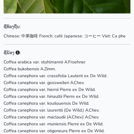
ຊື່ທ້ອງຖີ່ນ:
Chinese: 中果咖啡 French: café Japanese: コーヒー Viet: Ca phe
ຊື່ພ້ອງ
:
Coffea arabica var. stuhlmannii A.Froehner
Coffea bukobensis A.Zimm.
Coffea canephora var. crassifolia Lautent ex De Wild.
Coffea canephora var. gossweileri A.Chev.
Coffea canephora var. hiernii Pierre ex De Wild.
Coffea canephora var. hinaultii Pierre ex De Wild.
Coffea canephora var. kouilouensis De Wild.
Coffea canephora var. laurentii (De Wild.) A.Chev.
Coffea canephora var. maclaudii (A.Chev.) A.Chev.
Coffea canephora var. muniensis Pierre ex De Wild.
Coffea canephora var. oligoneura Pierre ex De Wild.